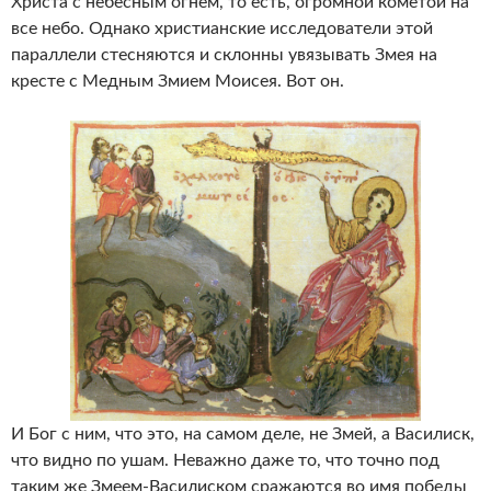
Христа с небесным огнем, то есть, огромной кометой на
все небо. Однако христианские исследователи этой
параллели стесняются и склонны увязывать Змея на
кресте с Медным Змием Моисея. Вот он.
И Бог с ним, что это, на самом деле, не Змей, а Василиск,
что видно по ушам. Неважно даже то, что точно под
таким же Змеем-Василиском сражаются во имя победы