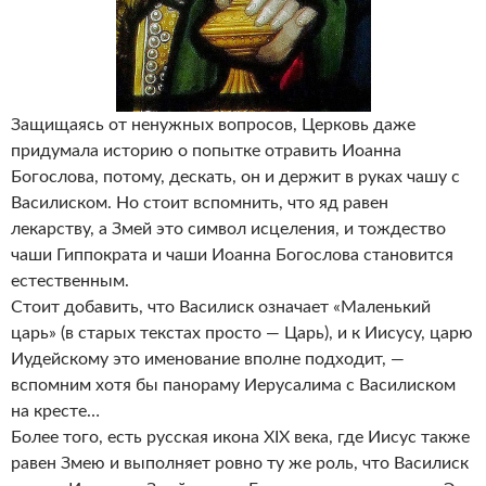
Защищаясь от ненужных вопросов, Церковь даже
придумала историю о попытке отравить Иоанна
Богослова, потому, дескать, он и держит в руках чашу с
Василиском. Но стоит вспомнить, что яд равен
лекарству, а Змей это символ исцеления, и тождество
чаши Гиппократа и чаши Иоанна Богослова становится
естественным.
Стоит добавить, что Василиск означает «Маленький
царь» (в старых текстах просто — Царь), и к Иисусу, царю
Иудейскому это именование вполне подходит, —
вспомним хотя бы панораму Иерусалима с Василиском
на кресте…
Более того, есть русская икона XIX века, где Иисус также
равен Змею и выполняет ровно ту же роль, что Василиск