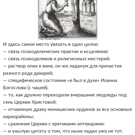
И здесь самое место увязать в одно целое:
— связь психоделических практик и исцеления;
— связь психоделиков и религиозных мистерий;
— раствор опия в вине, он же ладанум для причастия
разного рода дикарей;
— специфическое состояние «я был в духе» Иоанна
Богослова (с чашей),
— то, как дружно переходили вчерашние людоеды под
сень Церкви Христовой;
— отчаянную драку монашеских орденов за все основные
наркорайоны;
— сражение Церкви с еретиками-аптекарями;
— и унылую цитату о том, что ныне ладан уже не тот.