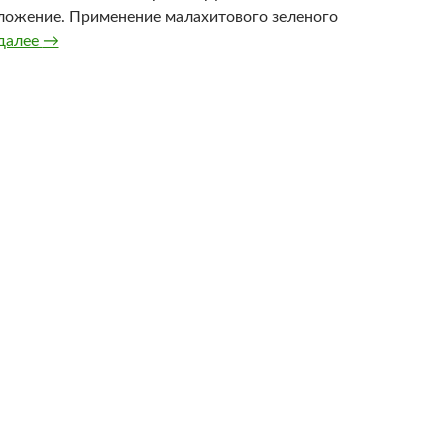
ложение. Применение малахитового зеленого
Об источнике рака
далее
→