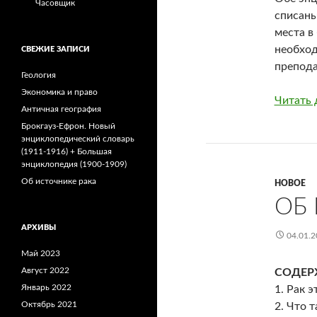
Часовщик
списаны
места в
необход
СВЕЖИЕ ЗАПИСИ
препода
Геология
Экономика и право
Читать 
Античная география
Брокгауз-Ефрон. Новый
энциклопедический словарь
(1911-1916) + Большая
энциклопедия (1900-1909)
Об источнике рака
НОВОЕ
ОБ
АРХИВЫ
04.01.2
Май 2023
Август 2022
СОДЕР
Январь 2022
1. Рак 
Октябрь 2021
2. Что 