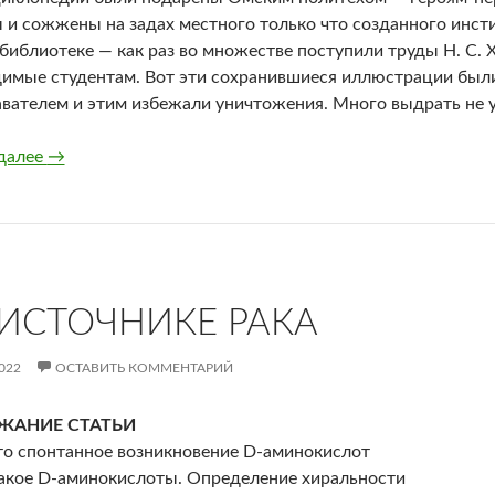
 и сожжены на задах местного только что созданного инсти
 библиотеке — как раз во множестве поступили труды Н. С.
имые студентам. Вот эти сохранившиеся иллюстрации был
вателем и этим избежали уничтожения. Много выдрать не у
Брокгауз-Ефрон. Новый энциклопедический словарь (1
далее
→
 ИСТОЧНИКЕ РАКА
022
ОСТАВИТЬ КОММЕНТАРИЙ
ЖАНИЕ СТАТЬИ
это спонтанное возникновение D-аминокислот
такое D-аминокислоты. Определение хиральности