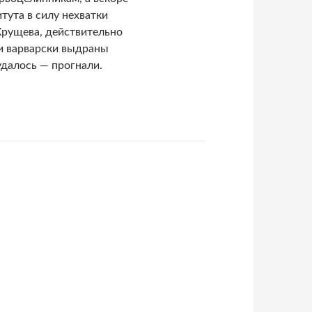
тута в силу нехватки
 Хрущева, действительно
и варварски выдраны
далось — прогнали.
911-1916) + Большая энциклопедия (1900-1909)