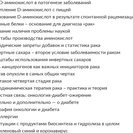
 D-аминокислот в патогенезе заболеваний
упление D-аминокислот с пищей
зование D-аминокислот в результате спонтанной рацемизац
рные белки – основание для диагноза «рак»
нание наличия проблемы наукой
табы производства аминокислот
одические запреты добавок и статистика рака
ертные сахара – второе условие заболеваемости раком
штабы использования инвертных сахаров
ь канцерогенов как важных инициаторов рака
тав опухоли в самых общих чертах
 такое четвертая стадия рака
одинамическая терапия рака – практика и теория
естная связь: онкология-диабет-ожирение
ельно и дополнительно — о диабете
графия онкологии и диабета
аллергии
итуации с продуктами биосинтеза и гидролиза в целом
иленовый синий и коронавирус