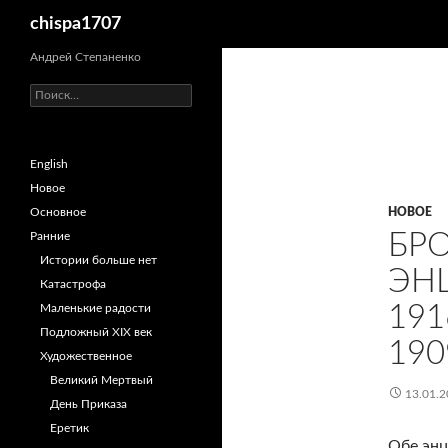
Поиск
chispa1707
Перейти
Андрей Степаненко
к
Найти:
содержимому
English
Новое
Основное
НОВОЕ
БР
Ранние
Истории больше нет
ЭН
Катастрофа
191
Маленькие радости
Подложный XIX век
190
Художественное
Великий Мертвый
13.01.2
День Приказа
Еретик
Обе энц