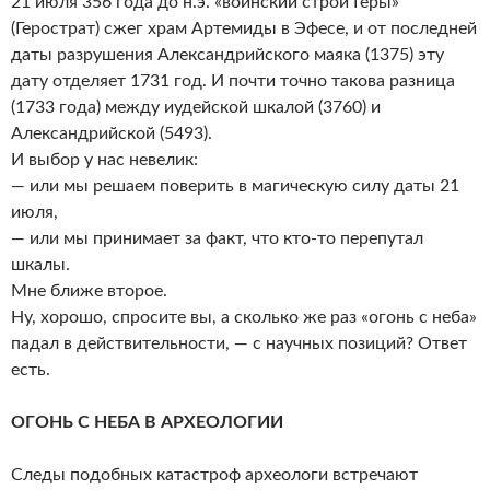
21 июля 356 года до н.э. «воинский строй Геры»
(Герострат) сжег храм Артемиды в Эфесе, и от последней
даты разрушения Александрийского маяка (1375) эту
дату отделяет 1731 год. И почти точно такова разница
(1733 года) между иудейской шкалой (3760) и
Александрийской (5493).
И выбор у нас невелик:
— или мы решаем поверить в магическую силу даты 21
июля,
— или мы принимает за факт, что кто-то перепутал
шкалы.
Мне ближе второе.
Ну, хорошо, спросите вы, а сколько же раз «огонь с неба»
падал в действительности, — с научных позиций? Ответ
есть.
ОГОНЬ С НЕБА В АРХЕОЛОГИИ
Следы подобных катастроф археологи встречают