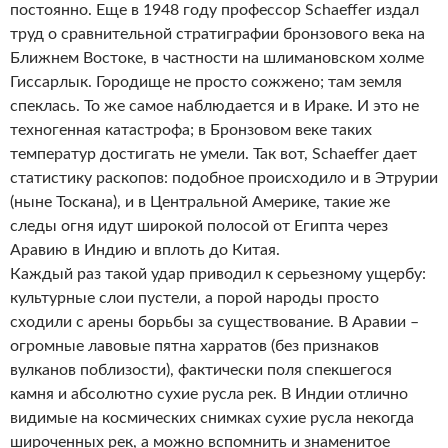
постоянно. Еще в 1948 году профессор Schaeffer издал
труд о сравнительной стратиграфии бронзового века на
Ближнем Востоке, в частности на шлимановском холме
Гиссарлык. Городище не просто сожжено; там земля
спеклась. То же самое наблюдается и в Ираке. И это не
техногенная катастрофа; в Бронзовом веке таких
температур достигать не умели. Так вот, Schaeffer дает
статистику раскопов: подобное происходило и в Этрурии
(ныне Тоскана), и в Центральной Америке, такие же
следы огня идут широкой полосой от Египта через
Аравию в Индию и вплоть до Китая.
Каждый раз такой удар приводил к серьезному ущербу:
культурные слои пустели, а порой народы просто
сходили с арены борьбы за существование. В Аравии –
огромные лавовые пятна харратов (без признаков
вулканов поблизости), фактически поля спекшегося
камня и абсолютно сухие русла рек. В Индии отлично
видимые на космических снимках сухие русла некогда
широченных рек, а можно вспомнить и знаменитое