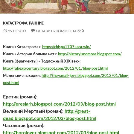
КАТАСТРОФА
,
РАННИЕ
29.03.2011
ОСТАВИТЬ КОММЕНТАРИЙ
Книга «Катастрофа»:
https://chispa1707.ussr.win/
Книга «Истории больше нет»:
http://historyisnomore.blogspot.com/
Книга (фрагменты) «Подложный XIX век»:
http://fakexixcentury.blogspot.com/2012/01/blog-post.html
Маленькие находки:
http://the-small-joys.blogspot.com/2012/01/blog-
post.html
Еретик (роман)
:
http://eresiarh.blogspot.com/2012/03/blog-post.html
Великий Мертвый (роман)
:
http://great-
dead.blogspot.com/2012/03/blog-post.html
Часовщик (роман):
http://horologer.blogspot.com/2012/03/blog-post.html