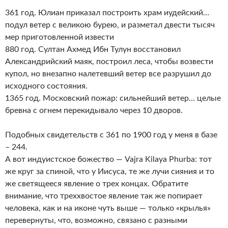
361 год. Юлиан приказал построить храм иудейский…
подул ветер с великою бурею, и разметал двести тысяч
мер приготовленной извести
880 год. Султан Ахмед Ибн Тулун восстановил
Александрийский маяк, построил леса, чтобы возвести
купол, но внезапно налетевший ветер все разрушил до
исходного состояния.
1365 год. Московский пожар: сильнейший ветер… целые
бревна с огнем перекидывало через 10 дворов.
Подобных свидетельств с 361 по 1900 год у меня в базе
– 244.
А вот индуистское божество — Vajra Kilaya Phurba: тот
же круг за спиной, что у Иисуса, те же лучи сияния и то
же светящееся явление о трех концах. Обратите
внимание, что треххвостое явление так же попирает
человека, как и на иконе чуть выше — только «крылья»
перевернуты, что, возможно, связано с разными