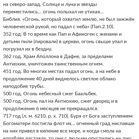
на северо-запад. Солнце и луна и звезды
переместились… огонь полыхал не утихая…
Библия. «Огонь, который охватил землю, не был зажжён
человеческой рукой, но падал с неба» (Пап.2.10).
352 год. В то время как Пап и Афиноген с женами и
детьми пили (пировали) в церкви, огонь свыше упал и
погрузил их в бездну.
362 год. Храм Аполлона в Дафне, за пределами
Антиохии, уничтожен таинственным огнем.
451 год. Во многих местах падал огонь, а на небе в
продолжение 40 дней виднелось светлое облако
наподобие трубы.
500 год. Огонь небесный сжег Баальбек.
500 год. Огонь пал на Антиохию, сжег дворец и в
продолжение 6 месяцев не прекращался.
717 год (л. м. 6210, р. х. 710). Буря от Бога заступлением
Богоматери постигла флот их… огненный град ниспавши
на них привел в кипение все море, и когда смола на
кораблях растаяла, то они с людьми опустились на дно