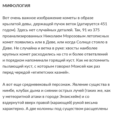
МИФОЛОГИЯ
Вот очень важное изображение кометы в образе
крылатой девы, держащей пучок веток (датируется 451
годом). Здесь нет случайных деталей. Так, 91 из 375
проанализированных Николаем Морозовым летописных
комет появились или в Деве, или когда Солнце стояло в
Деве. Не случайна и ветка в руке: хвосты наиболее
крупных комет расходились на сто и более ответвлений
и порядком напоминали горящий куст. Как не вспомнить
пылающий куст, с которым говорил Моисей как раз
перед чередой «египетских казней».
А вот еще средневековый персонаж. Явление существа в
нимбе, клубах дыма и сиянии острых лучей (таких же, как
у метеоритной атаки в городе Энзисхейм) и со
вздернутой вверх правой (карающей) рукой весьма
характерно. А две колонны под существом расщеплены