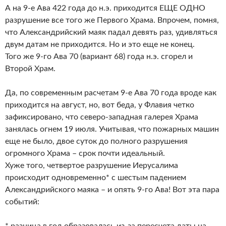
А на 9-е Ава 422 года до н.э. приходится ЕЩЕ ОДНО
разрушение все того же Первого Храма. Впрочем, помня,
что Александрийский маяк падал девять раз, удивляться
двум датам не приходится. Но и это еще не конец.
Того же 9-го Ава 70 (вариант 68) года н.э. сгорел и
Второй Храм.
Да, по современным расчетам 9-е Ава 70 года вроде как
приходится на август, но, вот беда, у Флавия четко
зафиксировано, что северо-западная галерея Храма
занялась огнем 19 июля. Учитывая, что пожарных машин
еще не было, двое суток до полного разрушения
огромного Храма – срок почти идеальный.
Хуже того, четвертое разрушение Иерусалима
происходит одновременно* с шестым падением
Александрийского маяка – и опять 9-го Ава! Вот эта пара
событий:
* разница в год образовалась из-за пересчета даты на