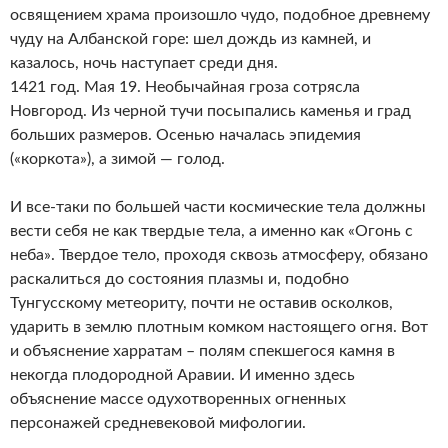
освящением храма произошло чудо, подобное древнему
чуду на Албанской горе: шел дождь из камней, и
казалось, ночь наступает среди дня.
1421 год. Мая 19. Необычайная гроза сотрясла
Новгород. Из черной тучи посыпались каменья и град
больших размеров. Осенью началась эпидемия
(«коркота»), а зимой — голод.
И все-таки по большей части космические тела должны
вести себя не как твердые тела, а именно как «Огонь с
неба». Твердое тело, проходя сквозь атмосферу, обязано
раскалиться до состояния плазмы и, подобно
Тунгусскому метеориту, почти не оставив осколков,
ударить в землю плотным комком настоящего огня. Вот
и объяснение харратам – полям спекшегося камня в
некогда плодородной Аравии. И именно здесь
объяснение массе одухотворенных огненных
персонажей средневековой мифологии.