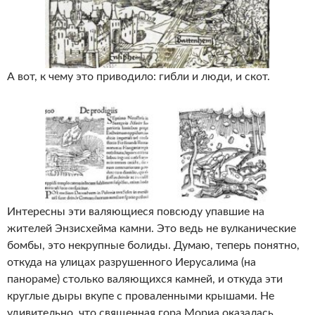
А вот, к чему это приводило: гибли и люди, и скот.
Интересны эти валяющиеся повсюду упавшие на
жителей Энзисхейма камни. Это ведь не вулканические
бомбы, это некрупные болиды. Думаю, теперь понятно,
откуда на улицах разрушенного Иерусалима (на
панораме) столько валяющихся камней, и откуда эти
круглые дыры вкупе с проваленными крышами. Не
удивительно, что священная гора Мориа оказалась