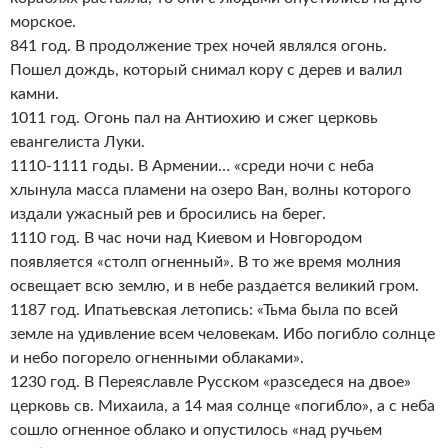
морское.
841 год. В продолжение трех ночей являлся огонь.
Пошел дождь, который снимал кору с дерев и валил
камни.
1011 год. Огонь пал на Антиохию и сжег церковь
евангелиста Луки.
1110-1111 годы. В Армении… «среди ночи с неба
хлынула масса пламени на озеро Ван, волны которого
издали ужасный рев и бросились на берег.
1110 год. В час ночи над Киевом и Новгородом
появляется «столп огненный». В то же время молния
освещает всю землю, и в небе раздается великий гром.
1187 год. Ипатьевская летопись: «Тьма была по всей
земле на удивление всем человекам. Ибо погибло солнце
и небо погорело огненными облаками».
1230 год. В Переяславле Русском «разседеся на двое»
церковь св. Михаила, а 14 мая солнце «погибло», а с неба
сошло огненное облако и опустилось «над ручьем