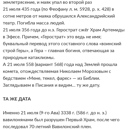
землетрясение, и маяк упал во второй раз
21 июля 435 года (по Феофану л. м. 5928, р. х. 428) в
сотне метров от маяка обрушился Александрийский
театр. Погибла масса людей.
21 июля 356 года до н.э. Герострат сжёг Храм Артемиды
в Эфесе. Причем, «Герострат» это ведь не имя;
буквальный перевод этого составного слова «воинский
строй Геры», а Гера – главная богиня, отвечающая за
природные катаклизмы.
А 21 июля 558 (вариант 568) года над Землей прошла
комета, отождествляемая Николаем Морозовым с
бедствием «Мене, текел, фарес» — из Библии.
Заглядываем в Писания и видим… ту же дату.
ТА ЖЕ ДАТА
Именно 21 июля (9-го Ава) 3338 г. (586 г. до н. э.)
вавилонянами был разрушен Первый Храм, после чего
последовал 70-летний Вавилонский плен.