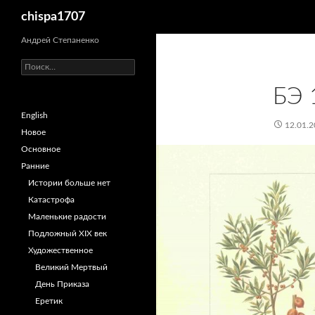
Поиск
chispa1707
Перейти
Андрей Степаненко
к
Найти:
содержимому
БЭ 
English
12.01.2
Новое
Основное
Ранние
Истории больше нет
Катастрофа
Маленькие радости
Подложный XIX век
Художественное
Великий Мертвый
День Приказа
Еретик