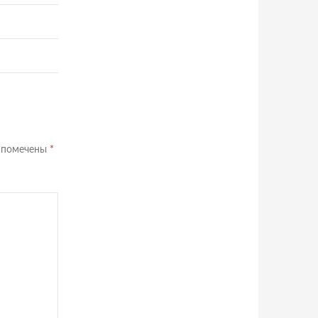
я помечены
*