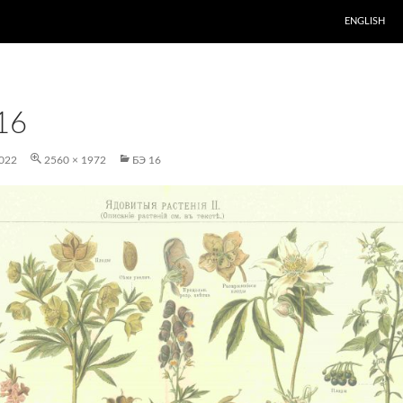
ENGLISH
16
022
2560 × 1972
БЭ 16