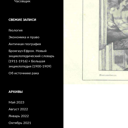
Часовщик
СВЕЖИЕ ЗАПИСИ
Геология
Экономика и право
Античная география
Брокгауз-Ефрон. Новый
энциклопедический словарь
(1911-1916) + Большая
энциклопедия (1900-1909)
Об источнике рака
АРХИВЫ
Май 2023
Август 2022
Январь 2022
Октябрь 2021