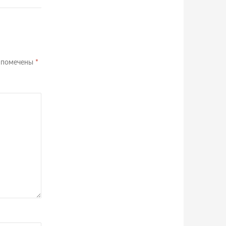
я помечены
*