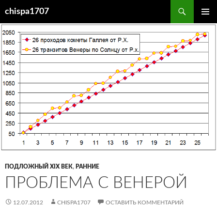
Перейти
Поиск
chispa1707
к
ОСНОВ
содержимому
МЕНЮ
ПОДЛОЖНЫЙ XIX ВЕК
,
РАННИЕ
ПРОБЛЕМА С ВЕНЕРОЙ
12.07.2012
CHISPA1707
ОСТАВИТЬ КОММЕНТАРИЙ