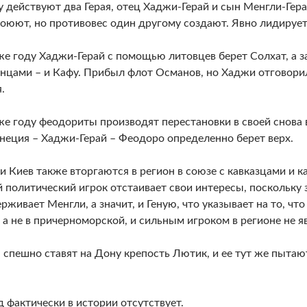
 действуют два Герая, отец Хаджи-Герай и сын Менгли-Гера
воюют, но противовес один другому создают. Явно лидирует
же году Хаджи-Герай с помощью литовцев берет Солхат, а з
нцами – и Кафу. Прибыл флот Османов, но Хаджи отговорил
.
же году феодориты производят перестановки в своей снова
неция – Хаджи-Герай – Феодоро определенно берет верх.
и Киев также вторгаются в регион в союзе с кавказцами и
 политический игрок отстаивает свои интересы, поскольку 
ерживает Менгли, а значит, и Геную, что указывает на то, что
 а не в причерноморской, и сильным игроком в регионе не я
спешно ставят на Дону крепость Лютик, и ее тут же пытают
д фактически в истории отсутствует.