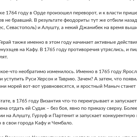
же 1764 году в Орде произошел переворот, и к власти прише
ев не бравший. В результате феодориты тут же отбили наза
ес, Севастополь) и Алушту, а некий Джанибек на время выши
ерай также именно в этом году начинает активные действия,
енуэзцев на Кафу. В 1765 году противоречия утряслись, и пи
лят.
 кое-что необратимо изменилось. Именно в 1765 году Ярос
и уступить Руси Херсон и Таврию. Зачем? А затем, что появи
вни морей вот-вот уравновесятся, и яростный Маныч станет
ьтате, в 1765 году Византия что-то переигрывает и запускает
на отдать ей Судак – без боя, явно по приказу сверху. Более
ии на Алушту, Гурзуф и Партенит и запускает конкурентную
 в свои города Кафу и Чембало.