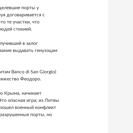
уцелевшие порты у
уя договаривается с
то те участки, что
людей стихией.
олучивший в залог
вание выдавать генуэзцам
там Banco di San Giorgio)
княжество Феодоро.
ью Крыма, начинает
Это опасная игра; из Литвы
изошел военный конфликт
разрушенные порты, но