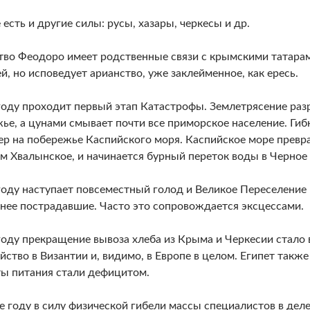
 есть и другие силы: русы, хазары, черкесы и др.
во Феодоро имеет родственные связи с крымскими татарам
й, но исповедует арианство, уже заклейменное, как ересь.
году проходит первый этап Катастрофы. Землетрясение раз
ье, а цунами смывает почти все приморское население. Гиб
р на побережье Каспийского моря. Каспийское море превр
м Хвалынское, и начинается бурный переток воды в Черное
году наступает повсеместный голод и Великое Переселение
енее пострадавшие. Часто это сопровождается эксцессами.
году прекращение вывоза хлеба из Крыма и Черкесии стало
йство в Византии и, видимо, в Европе в целом. Египет также
ы питания стали дефицитом.
е году в силу физической гибели массы специалистов в дел