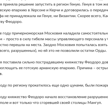
я приняла решение запустить в регион Геную. Генуя в том ж
ескую епархию в Херсоне и Керчи и договорилась о передаче
фа не принадлежала ни Генуе, ни Византии. Скорее всего, 
ву Феодоро.
е году причерноморская Московия наладила самостоятель
м – просто в силу гибели массы управляющего персонала у 
стно перешла на места. Заодно Московия попыталась взять
 всего, разрушенных), но ей это не позволили остатки Орды.
я поставила сильно пострадавшему княжеству Феодоро дов
поглощать ее готскую арианскую епархию. Причина – остр
в.
году по региону прокатилось еще одно цунами, были пожар
году княжество Феодоро начало восстановление разрушенно
поле и вот только что сгоревшей своей столицы Мангуп.