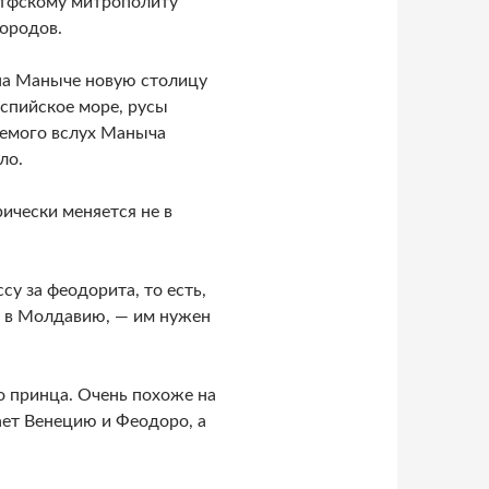
отфскому митрополиту
ородов.
 на Маныче новую столицу
аспийское море, русы
аемого вслух Маныча
ло.
ически меняется не в
у за феодорита, то есть,
у в Молдавию, — им нужен
о принца. Очень похоже на
ает Венецию и Феодоро, а