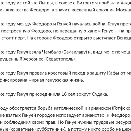
же году из той же Литвы, в союзе с Витовтом прибыл и Хадж
ик княжества Феодоро, а значит, косвенный союзник Москв
же году между Феодоро и Генуей началась война. Генуя прет
 построенную Феодоро, но переданную ханом Генуе — на пра
 стоит порт. На стороне Феодоро открыто выступает Венец
же году Генуя взяла Чембало (Балаклаву) и, видимо, с помо
рушенный Херсонес (Севастополь).
же году Генуя провела крестовый поход в защиту Кафы от м
фиксирована мирная генуэзская жизнь.
же году Генуя присоединила 18 сел вокруг Судака.
году обостряется борьба католической и арианской (Готфско
ие взятых Генуей городов исповедует арианство, и Феодоро
и соблюдения своих прав. Но Генуе нужны трудовые ресурсы
ные (корветные «субботники»), а потому никто особо не цер