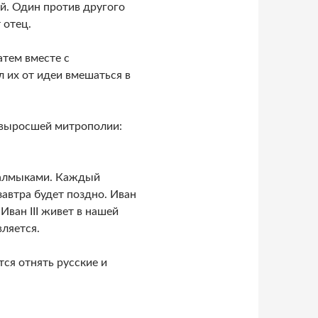
й. Один против другого
 отец.
атем вместе с
 их от идеи вмешаться в
 выросшей митрополии:
 калмыками. Каждый
завтра будет поздно. Иван
 Иван III живет в нашей
вляется.
ся отнять русские и