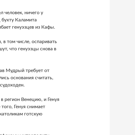
л человек, ничего у
д бухту Каламита
бает генуэзцев из Кафы.
 в том числе, оспаривать
шут, что генуэзцы снова в
лав Мудрый требует от
лись основания считать,
 судоходен.
 в регион Венецию, и Генуя
 того, Генуя снимает
 католикам готскую