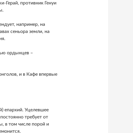
и-Герай, противник Генуи
ы.
ендует, например, на
вах сеньора земли, на
ия.
щью ордынцев –
онголов, и в Кафе впервые
й) епархий. Уцелевшее
 постоянно требует от
, в том числе порой и
емонится.