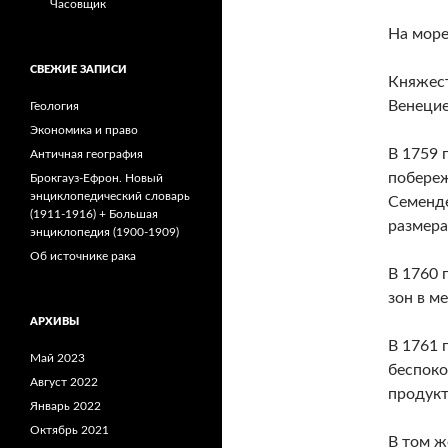
Часовщик
На море
СВЕЖИЕ ЗАПИСИ
Княжест
Венецие
Геология
Экономика и право
В 1759 
Античная география
побереж
Брокгауз-Ефрон. Новый
энциклопедический словарь
Семенде
(1911-1916) + Большая
размера
энциклопедия (1900-1909)
Об источнике рака
В 1760 
зон в м
АРХИВЫ
В 1761 
Май 2023
беспоко
Август 2022
продукт
Январь 2022
Октябрь 2021
В том ж