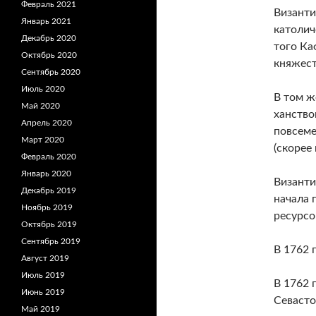
Февраль 2021
Византи
Январь 2021
католич
Декабрь 2020
того Ка
Октябрь 2020
княжест
Сентябрь 2020
Июль 2020
В том ж
Май 2020
ханство
Апрель 2020
повсеме
Март 2020
(скорее
Февраль 2020
Январь 2020
Византи
Декабрь 2019
начала 
Ноябрь 2019
ресурсо
Октябрь 2019
Сентябрь 2019
В 1762 
Август 2019
Июль 2019
В 1762 
Июнь 2019
Севасто
Май 2019