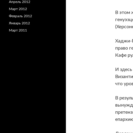
Апрель 2012
Март 2012
В этом 
Февраль 2012
генуэзц
Январь 2012
(Херсон
Март 2011
Хаджи-Г
право г
Кафе ру
И здесь
Византи
что уро
В резул
вынужде
претенз
епархию