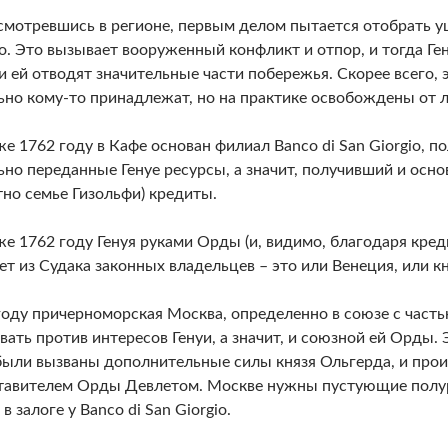
осмотревшись в регионе, первым делом пытается отобрать 
. Это вызывает вооруженный конфликт и отпор, и тогда Ген
и ей отводят значительные части побережья. Скорее всего, э
но кому-то принадлежат, но на практике освобождены от 
же 1762 году в Кафе основан филиал Banco di San Giorgio, п
но переданные Генуе ресурсы, а значит, получивший и осно
тно семье Гизольфи) кредиты.
же 1762 году Генуя руками Орды (и, видимо, благодаря креди
т из Судака законных владельцев – это или Венеция, или 
году причерноморская Москва, определенно в союзе с част
вать против интересов Генуи, а значит, и союзной ей Орды. 
были вызваны дополнительные силы князя Ольгерда, и про
тавителем Орды Девлетом. Москве нужны пустующие полу
в залоге у Banco di San Giorgio.