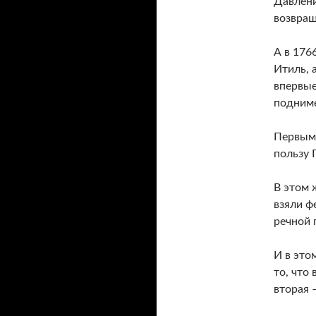
Давлени
возвращ
А в 176
Итиль, 
впервые
подниме
Первым 
пользу Г
В этом 
взяли ф
речной 
И в это
то, что
вторая 