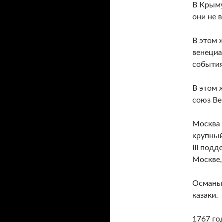
В Крыму
они не 
В этом 
венециа
события
В этом 
союз Ве
Москва 
крупный
III подд
Москве,
Османы 
казаки.
1767 го