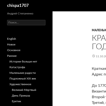
Поиск
chispa1707
Перейти
Андрей Степаненко
к
Найти:
содержимому
МАЛЕНЬК
КРА
English
ГО
Новое
Основное
Ранние
11.10.2
Истории больше нет
Катастрофа
Краткая
Маленькие радости
Адрес по
Подложный XIX век
Художественное
До 1770
Великий Мертвый
Византи
День Приказа
Второй 
Еретик
Третий,