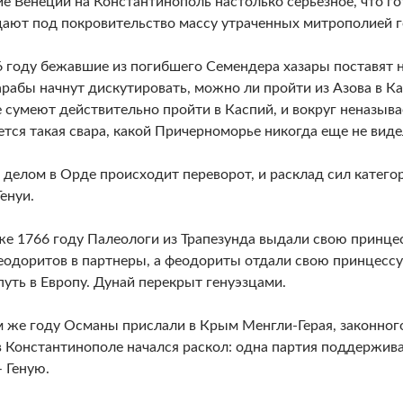
е Венеции на Константинополь настолько серьезное, что г
ают под покровительство массу утраченных митрополией г
6 году бежавшие из погибшего Семендера хазары поставят
арабы начнут дискутировать, можно ли пройти из Азова в К
 сумеют действительно пройти в Каспий, и вокруг неназыв
тся такая свара, какой Причерноморье никогда еще не виде
делом в Орде происходит переворот, и расклад сил категор
енуи.
же 1766 году Палеологи из Трапезунда выдали свою принцесс
еодоритов в партнеры, а феодориты отдали свою принцесс
путь в Европу. Дунай перекрыт генуэзцами.
м же году Османы прислали в Крым Менгли-Герая, законног
 в Константинополе начался раскол: одна партия поддержив
– Геную.