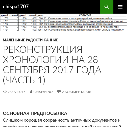
Перейти
Поиск
chispa1707
к
ОСНОВ
содержимому
МЕНЮ
МАЛЕНЬКИЕ РАДОСТИ
,
РАННИЕ
РЕКОНСТРУКЦИЯ
ХРОНОЛОГИИ НА 28
СЕНТЯБРЯ 2017 ГОДА
(ЧАСТЬ 1)
28.09.2017
CHISPA1707
2 КОММЕНТАРИЯ
ОСНОВНАЯ ПРЕДПОСЫЛКА
Слишком хорошая сохранность античных документов и
артефактов и явная преемственность идей и технологий