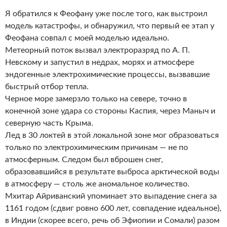
Я обратился к Феофану уже после того, как выстроил
модель катастрофы, и обнаружил, что первый ее этап у
Феофана совпал с моей моделью идеально.
Метеорный поток вызвал электроразряд по А. П.
Невскому и запустил в недрах, морях и атмосфере
эндогенные электрохимические процессы, вызвавшие
быстрый отбор тепла.
Черное море замерзло только на севере, точно в
конечной зоне удара со стороны Каспия, через Маныч и
северную часть Крыма.
Лед в 30 локтей в этой локальной зоне мог образоваться
только по электрохимическим причинам — не по
атмосферным. Следом был вброшен снег,
образовавшийся в результате выброса арктической воды
в атмосферу — столь же аномальное количество.
Мхитар Айриванский упоминает это выпадение снега за
1161 годом (сдвиг ровно 600 лет, совпадение идеальное),
в Индии (скорее всего, речь об Эфиопии и Сомали) разом