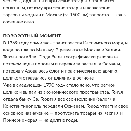
черкесы, ордынцы и крымские татары. Становится
понятным, почему крымские татары и кавказские
торговцы ходили в Москву (за 1500 км) запросто — как в
соседнее село.
ПОВОРОТНЫЙ МОМЕНТ
В 1769 году случилась трансгрессия Каспийского моря, и
вода пошла по Манычу. В результате Москва и Хаджи-
Тархан погибли, Орда была географически разорвана
потоком воды пополам и пережила распад, а Османы,
потеряв у Азова весь флот и практически всю армию,
целиком отказались от влияния в регионе.
Уже в следующем 1770 году стало ясно, что регион
целиком выпал из экономического пространства, Генуя
отдала банку Св. Георгия все свои колонии (залог), а
Константинополь передали Османам. Город утратил свое
основное назначение — пропускать товары из Каспия и
Причерноморья — на долгие годы.