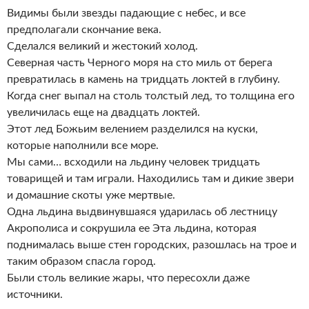
Видимы были звезды падающие с небес, и все
предполагали скончание века.
Сделался великий и жестокий холод.
Северная часть Черного моря на сто миль от берега
превратилась в камень на тридцать локтей в глубину.
Когда снег выпал на столь толстый лед, то толщина его
увеличилась еще на двадцать локтей.
Этот лед Божьим велением разделился на куски,
которые наполнили все море.
Мы сами… всходили на льдину человек тридцать
товарищей и там играли. Находились там и дикие звери
и домашние скоты уже мертвые.
Одна льдина выдвинувшаяся ударилась об лестницу
Акрополиса и сокрушила ее Эта льдина, которая
поднималась выше стен городских, разошлась на трое и
таким образом спасла город.
Были столь великие жары, что пересохли даже
источники.