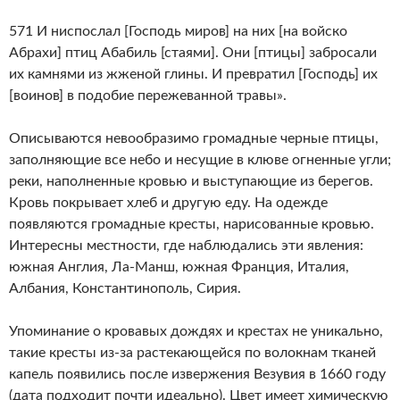
571 И ниспослал [Господь миров] на них [на войско
Абрахи] птиц Абабиль [стаями]. Они [птицы] забросали
их камнями из жженой глины. И превратил [Господь] их
[воинов] в подобие пережеванной травы».
Описываются невообразимо громадные черные птицы,
заполняющие все небо и несущие в клюве огненные угли;
реки, наполненные кровью и выступающие из берегов.
Кровь покрывает хлеб и другую еду. На одежде
появляются громадные кресты, нарисованные кровью.
Интересны местности, где наблюдались эти явления:
южная Англия, Ла-Манш, южная Франция, Италия,
Албания, Константинополь, Сирия.
Упоминание о кровавых дождях и крестах не уникально,
такие кресты из-за растекающейся по волокнам тканей
капель появились после извержения Везувия в 1660 году
(дата подходит почти идеально). Цвет имеет химическую