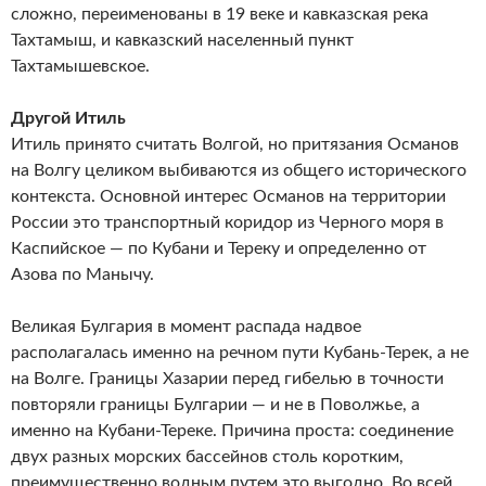
сложно, переименованы в 19 веке и кавказская река
Тахтамыш, и кавказский населенный пункт
Тахтамышевское.
Другой Итиль
Итиль принято считать Волгой, но притязания Османов
на Волгу целиком выбиваются из общего исторического
контекста. Основной интерес Османов на территории
России это транспортный коридор из Черного моря в
Каспийское — по Кубани и Тереку и определенно от
Азова по Манычу.
Великая Булгария в момент распада надвое
располагалась именно на речном пути Кубань-Терек, а не
на Волге. Границы Хазарии перед гибелью в точности
повторяли границы Булгарии — и не в Поволжье, а
именно на Кубани-Тереке. Причина проста: соединение
двух разных морских бассейнов столь коротким,
преимущественно водным путем это выгодно. Во всей