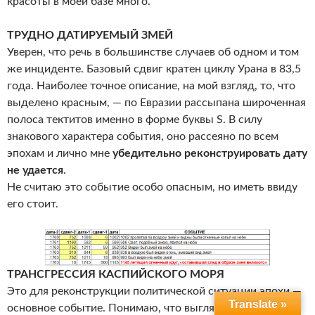
красоты в моей базе много.
ТРУДНО ДАТИРУЕМЫЙ ЗМЕЙ
Уверен, что речь в большинстве случаев об одном и том
же инциденте. Базовый сдвиг кратен циклу Урана в 83,5
года. Наиболее точное описание, на мой взгляд, то, что
выделено красным, — по Евразии рассыпана широченная
полоса тектитов именно в форме буквы S. В силу
знакового характера события, оно рассеяно по всем
эпохам и лично мне
убедительно реконструировать дату
не удается
.
Не считаю это событие особо опасным, но иметь ввиду
его стоит.
ТРАНСГРЕССИЯ КАСПИЙСКОГО МОРЯ
Это для реконструкции политической ситуации эпохи —
Translate »
основное событие. Понимаю, что выгляжу несолидно,