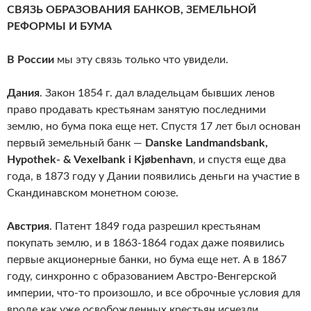
СВЯЗЬ ОБРАЗОВАНИЯ БАНКОВ, ЗЕМЕЛЬНОЙ
РЕФОРМЫ И БУМА
В России
мы эту связь только что увидели.
Дания
. Закон 1854 г. дал владельцам бывших ленов
право продавать крестьянам занятую последними
землю, но бума пока еще нет. Спустя 17 лет был основан
первый земельный банк —
Danske Landmandsbank,
Hypothek- & Vexelbank i Kjøbenhavn
, и спустя еще два
года, в 1873 году у Дании появились деньги на участие в
Скандинавском монетном союзе.
Австрия
. Патент 1849 года разрешил крестьянам
покупать землю, и в 1863-1864 годах даже появились
первые акционерные банки, но бума еще нет. А в 1867
году, синхронно с образованием Австро-Венгерской
империи, что-то произошло, и все оброчные условия для
вроде как уже освобожденных крестьян исчезли.