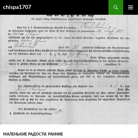
Перейти
Поиск
chispa1707
к
ОСНОВ
содержимому
МЕНЮ
МАЛЕНЬКИЕ РАДОСТИ
,
РАННИЕ