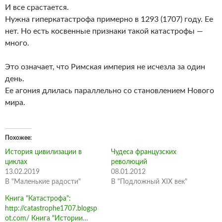
И все срастается.
Нужна гиперкатастрофа примерно в 1293 (1707) году. Ее
нет. Но есть косвенные признаки такой катастрофы —
много.
Это означает, что Римская империя не исчезла за один
день.
Ее агония длилась параллельно со становлением Нового
мира.
Похожее
История цивилизации в
Чудеса французских
циклах
революций
13.02.2019
08.01.2012
В "Маленькие радости"
В "Подложный XIX век"
Книга "Катастрофа":
http://catastrophe1707.blogsp
ot.com/ Книга "Истории…