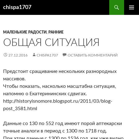
Перейти
Поиск
chispa1707
к
ОСНОВ
содержимому
МЕНЮ
МАЛЕНЬКИЕ РАДОСТИ
,
РАННИЕ
ОБЩАЯ СИТУАЦИЯ
27.12.2016
CHISPA1707
ОСТАВИТЬ КОММЕНТАРИЙ
Предстоит сращивание нескольких разнородных
массивов.
Чтобы показать, насколько масштабна ситуация,
напомню о Екатерининских сдвигах.
http://historyisnomore.blogspot.ru/2011/03/blog-
post_3581.html
Данные со 130 по 552 год имеют порой аптекарски
точные аналоги в период с 1300 по 1718 год.
При этом данные с 1300 по 1536 год, как уже видно,