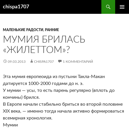
Перейти
Поиск
chispa1707
к
ОСНОВ
содержимому
МЕНЮ
МАЛЕНЬКИЕ РАДОСТИ
,
РАННИЕ
МУМИЯ БРИЛАСЬ
«ЖИЛЕТТОМ»?
09.03.2013
CHISPA1707
1 КОММЕНТАРИЙ
Эта мумия европеоида из пустыни Такла-Макан
датируется 1000-2000 годами до н. э.
У мумии — усы, то есть парень регулярно (вплоть до
кончины) брился.
В Европе начали стабильно бриться во второй половине
XIX века, — именно тогда начала активно формироваться
всемирная хронология.
Мумии