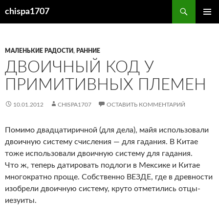
Перейти
Поиск
chispa1707
к
ОСНОВ
содержимому
МЕНЮ
МАЛЕНЬКИЕ РАДОСТИ
,
РАННИЕ
ДВОИЧНЫЙ КОД У
ПРИМИТИВНЫХ ПЛЕМЕН
10.01.2012
CHISPA1707
ОСТАВИТЬ КОММЕНТАРИЙ
Помимо двадцатиричной (для дела), майя использовали
двоичную систему счисления — для гадания. В Китае
тоже использовали двоичную систему для гадания.
Что ж, теперь датировать подлоги в Мексике и Китае
многократно проще. Собственно ВЕЗДЕ, где в древности
изобрели двоичную систему, круто отметились отцы-
иезуиты.