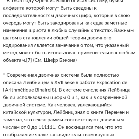
* В 1605 году Френсис Бэкон описал систему, буквы
алфавита которой могут быть сведены к
последовательностям двоичных цифр, которые в свою
очередь могут быть закодированы как едва заметные
изменения шрифта в любых случайных текстах. Важным
шагом в становлении общей теории двоичного
кодирования является замечание о том, что указанный
метод может быть использован применительно к любым
объектам.[7] (См. Шифр Бэкона)
* Современная двоичная система была полностью
описана Лейбницем в XVII веке в работе Explication de
l’Arithmétique Binaire[8]. В системе счисления Лейбница
были использованы цифры 0 и 1, как и в современной
двоичной системе. Как человек, увлекающийся
китайской культурой, Лейбниц знал о книге Перемен и
заметил, что гексаграммы соответствуют двоичным
числам от 0 до 111111. Он восхищался тем, что это
отображение является свидетельством крупных