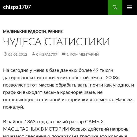
Перейти
Поиск
chispa1707
к
ОСНОВ
содержимому
МЕНЮ
МАЛЕНЬКИЕ РАДОСТИ
,
РАННИЕ
ЧУДЕСА СТАТИСТИКИ
08.01.2012
CHISPA1707
1 КОММЕНТАРИЙ
На сегодня у меня в базе данных более 49 тысяч
датированных исторических событий. «Excel 2003»
позволяет этот массив обрабатывать, почти как угодно, и
графики выходят весьма красноречивые, не
оставляющие от писаной истории живого места. Начнем,
пожалуй.
В районе 1863 года, в самый разгар САМЫХ
МАСШТАБНЫХ В ИСТОРИИ боевых действий напрочь
исчезают сведения о пожарах (на графике это красные