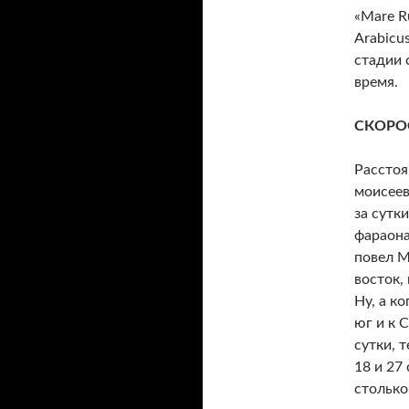
«Mare Ru
Arabicus
стадии 
время.
СКОРО
Расстоя
моисеев
за сутк
фараона
повел М
восток,
Ну, а к
юг и к 
сутки, 
18 и 27
столько