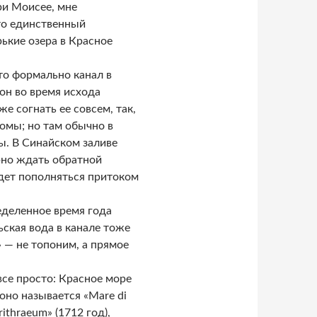
ри Моисее, мне
это единственный
ькие озера в Красное
то формально канал в
 он во время исхода
е согнать ее совсем, так,
омы; но там обычно в
ы. В Синайском заливе
рно ждать обратной
удет пополняться притоком
еделенное время года
ьская вода в канале тоже
» — не топоним, а прямое
все просто: Красное море
оно называется «Mare di
rithraeum» (1712 год),