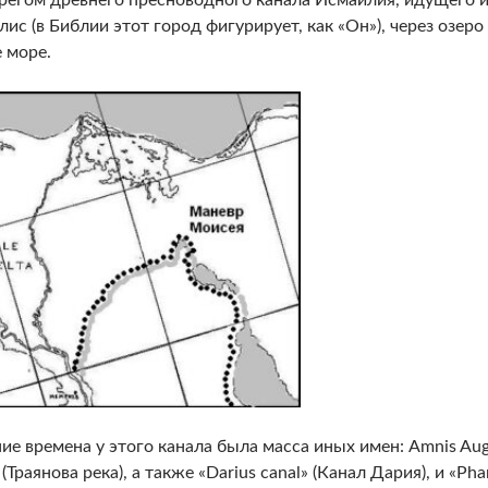
лис (в Библии этот город фигурирует, как «Он»), через озер
 море.
ие времена у этого канала была масса иных имен: Amnis Augu
 (Траянова река), а также «Darius canal» (Канал Дария), и «Pha