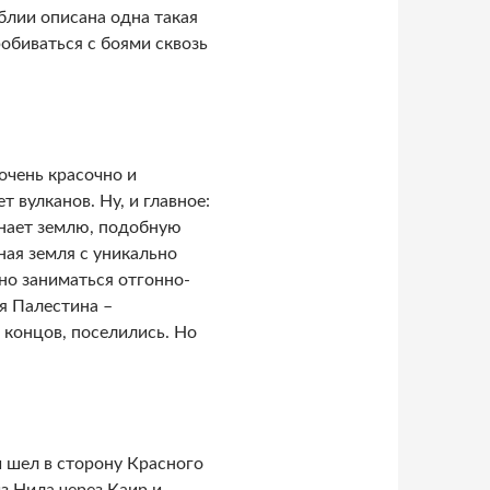
иблии описана одна такая
обиваться с боями сквозь
очень красочно и
т вулканов. Ну, и главное:
инает землю, подобную
ая земля с уникально
но заниматься отгонно-
я Палестина –
 концов, поселились. Но
 шел в сторону Красного
з Нила через Каир и