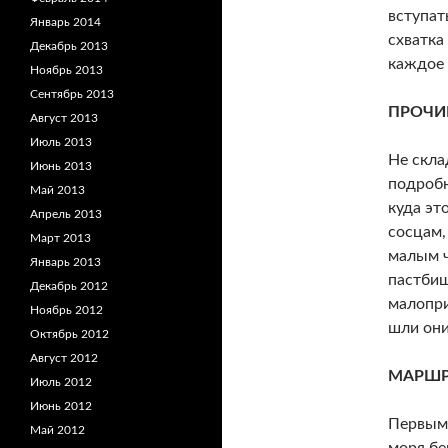
вступат
Январь 2014
схватка
Декабрь 2013
каждое 
Ноябрь 2013
Сентябрь 2013
ПРОЧИ
Август 2013
Июль 2013
Не скла
Июнь 2013
подробно
Май 2013
куда эт
Апрель 2013
сосцам,
Март 2013
малым ч
Январь 2013
пастбищ
Декабрь 2012
малопри
Ноябрь 2012
шли они
Октябрь 2012
Август 2012
МАРШР
Июль 2012
Июнь 2012
Первым 
Май 2012
моря бе