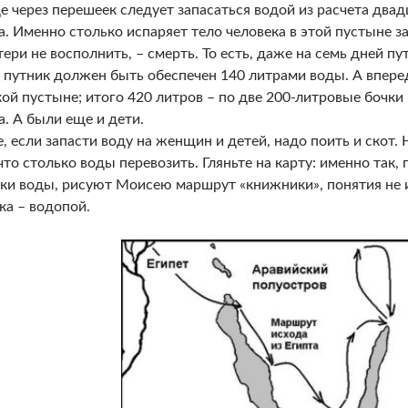
е через перешеек следует запасаться водой из расчета двад
а. Именно столько испаряет тело человека в этой пустыне за
тери не восполнить, – смерть. То есть, даже на семь дней пу
путник должен быть обеспечен 140 литрами воды. А вперед
ой пустыне; итого 420 литров – по две 200-литровые бочки
а. А были еще и дети.
, если запасти воду на женщин и детей, надо поить и скот.
 что столько воды перевозить. Гляньте на карту: именно так
ки воды, рисуют Моисею маршрут «книжники», понятия не 
ка – водопой.