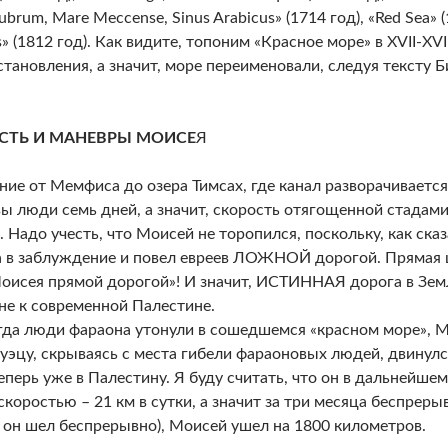
brum, Mare Meccense, Sinus Arabicus» (1714 год), «Red Sea» (
» (1812 год). Как видите, топоним «Красное море» в XVII-XVI
становления, а значит, море переименовали, следуя тексту Б
СТЬ И МАНЕВРЫ МОИСЕ
Я
ние от Мемфиса до озера Тимсах, где канал разворачивается
ы люди семь дней, а значит, скорость отягощенной стадам
и. Надо учесть, что Моисей не торопился, поскольку, как ска
 в заблуждение и повел евреев ЛОЖНОЙ дорогой. Прямая ци
оисея прямой дорогой»! И значит, ИСТИННАЯ дорога в Зем
 не к современной Палестине.
огда люди фараона утонули в сошедшемся «красном море», М
Суэцу, скрываясь с места гибели фараоновых людей, двинулс
теперь уже в Палестину. Я буду считать, что он в дальнейше
 скоростью – 21 км в сутки, а значит за три месяца беспрер
 он шел беспрерывно), Моисей ушел на 1800 километров.