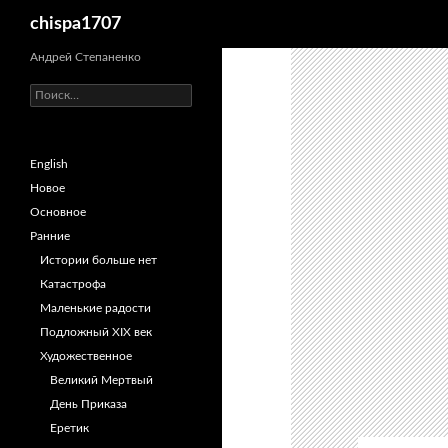
Поиск
chispa1707
Перейти
Андрей Степаненко
к
Найти:
содержимому
English
Новое
Основное
Ранние
Истории больше нет
Катастрофа
Маленькие радости
Подложный XIX век
Художественное
Великий Мертвый
День Приказа
Еретик