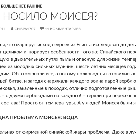
 БОЛЬШЕ НЕТ
,
РАННИЕ
Е НОСИЛО МОИСЕЯ?
011
CHISPA1707
11 КОММЕНТАРИЕВ
ся, что маршрут исхода евреев из Египта исследован до дет
 целиком игнорирует особенности того же Синайского пер
ую в дыхательных путях пыль и опасную для жизни темпер
ей из молодых сильных мужчин, шесть летних месяцев год
дим. Об этом знали все, а потому полководцы готовились к 
ей битве, и загодя снаряжали каждого воина парой вербл
ековья, закаленные в походах, отлично подготовленные р
 – с двумя верблюдами на каждого! – теряли при пересе
 состава! Просто от температуры. А у людей Моисея были 
ДНА ПРОБЛЕМА МОИСЕЯ: ВОДА
ельная от фирменной синайской жары проблема. Даже в лу