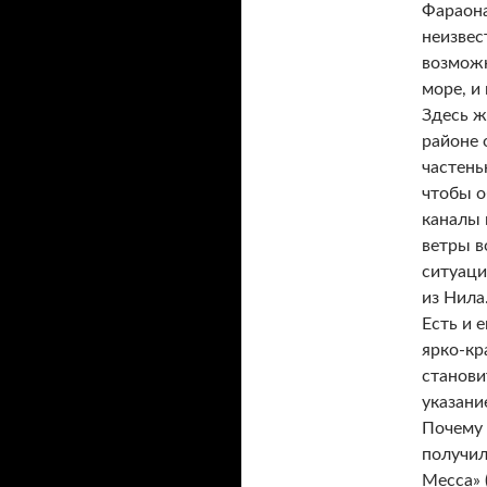
Фараона
неизвес
возможн
море, и
Здесь ж
районе 
частень
чтобы о
каналы 
ветры в
ситуаци
из Нила
Есть и 
ярко-кр
станови
указани
Почему 
получил
Mecca» (