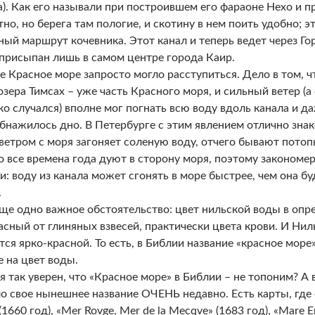
). Как его называли при построившем его фараоне Нехо и п
тно, но берега там пологие, и скотину в нем поить удобно; 
ый маршрут кочевника. Этот канал и теперь ведет через Гор
 присыпан лишь в самом центре города Каир.
е Красное море запросто могло расступиться. Дело в том, ч
озера Тимсах – уже часть Красного моря, и сильный ветер (а
ко случался) вполне мог погнать всю воду вдоль канала и даж
бнажилось дно. В Петербурге с этим явлением отлично знак
ветром с моря загоняет соленую воду, отчего бывают потоп
о все времена года дуют в сторону моря, поэтому закономе
и: воду из канала может сгонять в море быстрее, чем она б
.
еще одно важное обстоятельство: цвет нильской воды в опр
асный от глиняных взвесей, практически цвета крови. И Нил
тся ярко-красной. То есть, в Библии название «красное море
е на цвет воды.
я так уверен, что «Красное море» в Библии – не топоним? А 
о свое нынешнее название ОЧЕНЬ недавно. Есть карты, где 
1660 год), «Mer Rovge, Mer de la Mecqve» (1683 год), «Mare E