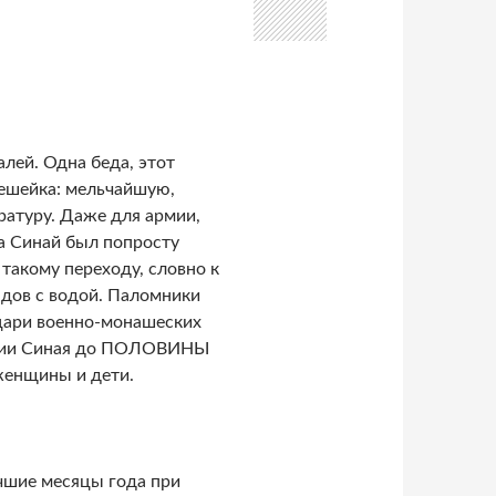
алей. Одна беда, этот
ешейка: мельчайшую,
атуру. Даже для армии,
а Синай был попросту
такому переходу, словно к
юдов с водой. Паломники
ыцари военно-монашеских
чении Синая до ПОЛОВИНЫ
женщины и дети.
чшие месяцы года при