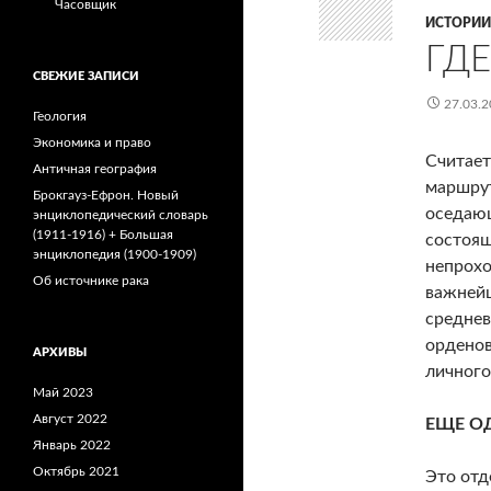
Часовщик
ИСТОРИИ
ГД
СВЕЖИЕ ЗАПИСИ
27.03.2
Геология
Экономика и право
Считает
Античная география
маршрут
Брокгауз-Ефрон. Новый
оседающ
энциклопедический словарь
(1911-1916) + Большая
состоящ
энциклопедия (1900-1909)
непрохо
Об источнике рака
важнейш
среднев
орденов
АРХИВЫ
личного
Май 2023
Август 2022
ЕЩЕ О
Январь 2022
Октябрь 2021
Это отд