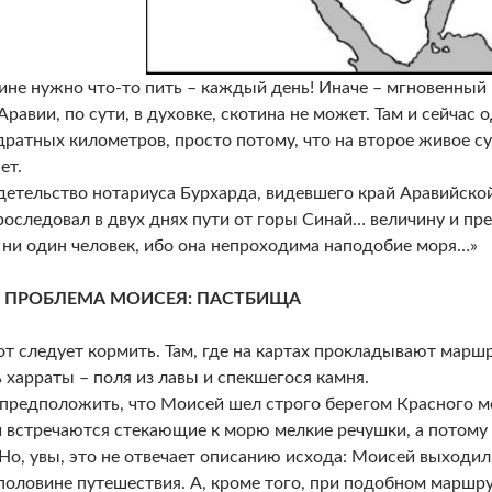
ине нужно что-то пить – каждый день! Иначе – мгновенный 
Аравии, по сути, в духовке, скотина не может. Там и сейчас
дратных километров, просто потому, что на второе живое 
ет.
детельство нотариуса Бурхарда, видевшего край Аравийской
роследовал в двух днях пути от горы Синай… величину и пр
 ни один человек, ибо она непроходима наподобие моря…»
Я ПРОБЛЕМА МОИСЕЯ: ПАСТБИЩА
кот следует кормить. Там, где на картах прокладывают марш
ь харраты – поля из лавы и спекшегося камня.
редположить, что Моисей шел строго берегом Красного мор
 встречаются стекающие к морю мелкие речушки, а потому 
 Но, увы, это не отвечает описанию исхода: Моисей выходил
половине путешествия. А, кроме того, при подобном маршр