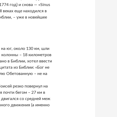
1774 год) и снова — «Sinus
II веках еще находился в
иблии, – уже в новейшее
 на юг, около 130 км, шли
и колонны – 18 километров
зано в Библии, хотел ввести
тата из Библии: «Бог не
лю Обетованную – не на
оисей резко повернул на
я почти бегом – 27 км в
м двигался со средней меж
ывного движения (а именно