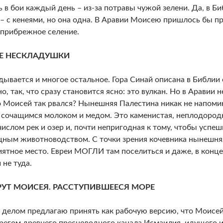
ь в бои каждый день – из-за потравы чужой зелени. Да, в Б
 – с кенеями, но она одна. В Аравии Моисею пришлось бы пр
прибрежное селение.
Е НЕСКЛАДУШКИ
дывается и многое остальное. Гора Синай описана в Библии 
, так, что сразу становится ясно: это вулкан. Но в Аравии не
о Моисей так рвался? Нынешняя Палестина никак не напом
 сочащимся молоком и медом. Это каменистая, неплодородн
ислом рек и озер и, почти непригодная к тому, чтобы успеш
ным животноводством. С точки зрения кочевника нынешня
ятное место. Евреи МОГЛИ там поселиться и даже, в конце
 не туда.
УТ МОИСЕЯ. РАССТУПИВШЕЕСЯ МОРЕ
делом предлагаю принять как рабочую версию, что Моисей
регом древнего пресноводного канала Исмаилия, идущего и