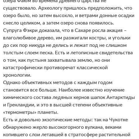
озера Фаюм во времена древнего царства не
существовало. Археологу пришлось предположить, что
озеро было, но затем высохло, и ветрами донные осадки
снесло целиком, а затем озеро снова появилось.
Супруга Фэкри доказала, что в Сахаре росла акация –
влаголюбивое дерево, им разжигали костры, и угольки
до сих пор никуда не делись и лежат под не слишком
толстым слоем песка. Есть и летописные свидетельства
о том, как пустыня захватывала землю, но они
катастрофически противоречат классической
хронологии.
Однако объективных методов с каждым годом
становится все больше. Наиболее известно изучение
химического состава ледяных кернов шапок Антарктиды
и Гренландии, и это в высшей степени объективные
«термометры» планеты.
Есть и довольно экзотические методы: так на Чукотке
обнаружено жерло высокогорного вулкана, веками
копившего слои летавшей в стратосфере растительной