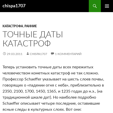
Перейти
Поиск
chispa1707
к
ОСНОВ
содержимому
МЕНЮ
КАТАСТРОФА
,
РАННИЕ
ТОЧНЫЕ ДАТЫ
КАТАСТРОФ
29.03.2011
CHISPA1707
1 КОММЕНТАРИЙ
Теперь установить точные даты всех пережитых
человечеством кометных катастроф не так сложно.
Профессор Schaeffer указывает на шесть слоев почвы,
говорящих о «падении огня с неба», приблизительно в
2350, 2100, 1700, 1450, 1365, и 1235 годах до н.э., (на
традиционной шкале дат). Но наиболее подробно
Schaeffer описывает четыре последние, оставившие
ясные следы в культурных слоях. Вот они: