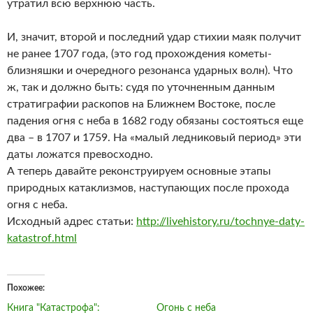
утратил всю верхнюю часть.
И, значит, второй и последний удар стихии маяк получит
не ранее 1707 года, (это год прохождения кометы-
близняшки и очередного резонанса ударных волн). Что
ж, так и должно быть: судя по уточненным данным
стратиграфии раскопов на Ближнем Востоке, после
падения огня с неба в 1682 году обязаны состояться еще
два – в 1707 и 1759. На «малый ледниковый период» эти
даты ложатся превосходно.
А теперь давайте реконструируем основные этапы
природных катаклизмов, наступающих после прохода
огня с неба.
Исходный адрес статьи:
http://livehistory.ru/tochnye-daty-
katastrof.html
Похожее
Книга "Катастрофа":
Огонь с неба