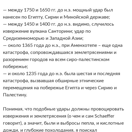
— между 1750 и 1650 гг. до н.э. мощный удар был
нанесен по Египту, Сирии и Минойской державе;
— между 1450 и 1400 гг. до н.э. видимо, случилось
извержение вулкана Санторини; удар по
Средиземноморью и Западной Азии;
— около 1365 года до н.э., при Аменхотепе – еще одна
катастрофа, сопровождавшаяся землетрясениями и
разорением городов на всем сиро-палестинском
побережье;
— и около 1235 года до н.э. была шестая и последняя
катастрофа, вызвавшая обширные этнические
перемещения на побережье Египта и через Сирию и
Палестину.
Понимая, что подобные удары должны провоцировать
извержения и землетрясения (о чем и сам Schaeffer
говорит), а значит, были и выбросы пепла, и кислотные
дожди, и глубокие похолодания, я поискал