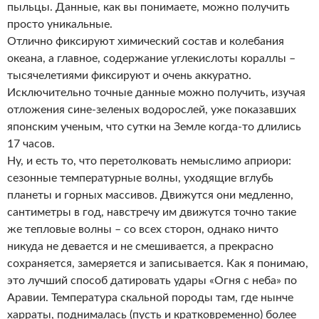
пыльцы. Данные, как вы понимаете, можно получить
просто уникальные.
Отлично фиксируют химический состав и колебания
океана, а главное, содержание углекислоты кораллы –
тысячелетиями фиксируют и очень аккуратно.
Исключительно точные данные можно получить, изучая
отложения сине-зеленых водорослей, уже показавших
японским ученым, что сутки на Земле когда-то длились
17 часов.
Ну, и есть то, что перетолковать немыслимо априори:
сезонные температурные волны, уходящие вглубь
планеты и горных массивов. Движутся они медленно,
сантиметры в год, навстречу им движутся точно такие
же тепловые волны – со всех сторон, однако ничто
никуда не девается и не смешивается, а прекрасно
сохраняется, замеряется и записывается. Как я понимаю,
это лучший способ датировать удары «Огня с неба» по
Аравии. Температура скальной породы там, где нынче
харраты, поднималась (пусть и кратковременно) более