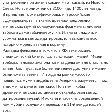
употребляли при жизни кокаин – тот самый, из Нового
Света. Но все они жили от 3100 (!) до 1400 лет назад.
В принципе то же зафиксировали и российские
судмедэксперты: в тканях древних-предревних
египетских мумий обнаружились фрагменты листьев
табака и даже табачные жучки. И, значит, надо или
усомниться в методе датировок, или выкинуть всю
историю мореплавания в корзину.
Разгадка феномена в том, что в XIX веке расцвел
специфический бизнес: фальсификация мумий. Музеи
требовали новых экспонатов и за деньгами не стояли, но
Египет был пуст: все более или менее доступные мумии
были уже вывезены. И тогда на рынке массово
появились мумии индейцев из Америки, разумеется, под
видом и по цене египетских. По этим, якобы
древнеегипетским останкам и откалиброван метод
датирования мумий. И кокаин и табак из современной
нам Нубии послушно «переехал» в 11-й век до нашей
эры.