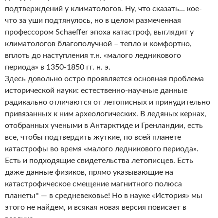
подтверждений у климатологов. Ну, что сказать… кое-
что за уши подтянулось, но в целом размеченная
профессором Schaeffer эпоха катастроф, выглядит у
климатологов благополучной – тепло и комфортно,
вплоть до наступления т.н. «малого ледникового
периода» в 1350-1850 гг. н. э.
Здесь довольно остро проявляется основная проблема
исторической науки: естественно-научные данные
радикально отличаются от летописных и принудительно
привязанных к ним археологических. В ледяных кернах,
отобранных учеными в Антарктиде и Гренландии, есть
все, чтобы подтвердить жуткие, по всей планете
катастрофы во время «малого ледникового периода».
Есть и подходящие свидетельства летописцев. Есть
даже данные физиков, прямо указывающие на
катастрофическое смещение магнитного полюса
планеты* — в средневековье! Но в науке «История» мы
этого не найдем, и всякая новая версия повисает в