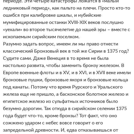
периоде. Эти четыре катастрофы ложатся в «малый
ледниковый период», как пальто на плечи. Просто кто-то
ошибся при калибровке шкалы, и нубийские
мумифицированные останки XVIII-XIX веков послушно
«уехали» во второе тысячелетие до нашей эры – вместе с
ископаемым сирийским поселком.
Разумно задать вопрос, имеем ли мы право отнести
классический Бронзовый век в той же Сирии в 1375 год?
Судите сами. Даже Венеция в то время не была
настолько развита, чтобы заменить бронзу железом. В
Европе военные флоты и в XV, и в XVI, и в XVII веке имели
бронзовые пушки, бронзовые якоря и бронзовые кольца
под канаты. Потому что время Рурского и Уральского
железа еще не пришло, а басконское болотное железо и
египетское железо из сульфатных источников было
безумно дорогим. Так откуда в сирийском селении 1375
года будет что-то, кроме бронзы? Тот факт, что оно
сожжено ударом с небес вовсе говорит о его
запредельной древности. И, едва отказываешься от