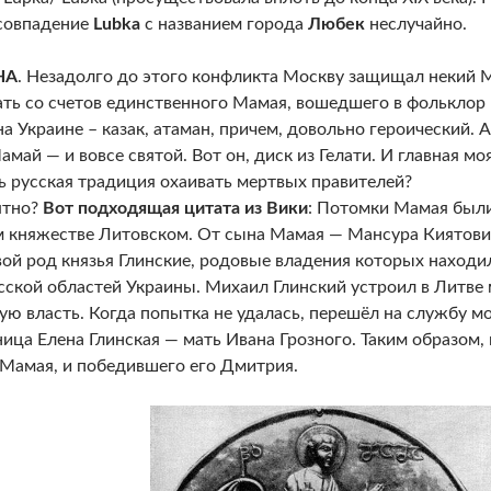
совпадение
Lubka
с названием города
Любек
неслучайно.
НА
. Незадолго до этого конфликта Москву защищал некий М
ть со счетов единственного Мамая, вошедшего в фольклор К
а Украине – казак, атаман, причем, довольно героический. А
амай — и вовсе святой. Вот он, диск из Гелати. И главная мо
ь русская традиция охаивать мертвых правителей?
ятно?
Вот подходящая цитата из Вики
: Потомки Мамая был
 княжестве Литовском. От сына Мамая — Мансура Киятов
вой род князья Глинские, родовые владения которых находи
сской областей Украины. Михаил Глинский устроил в Литве 
ую власть. Когда попытка не удалась, перешёл на службу м
ица Елена Глинская — мать Ивана Грозного. Таким образом, 
 Мамая, и победившего его Дмитрия.