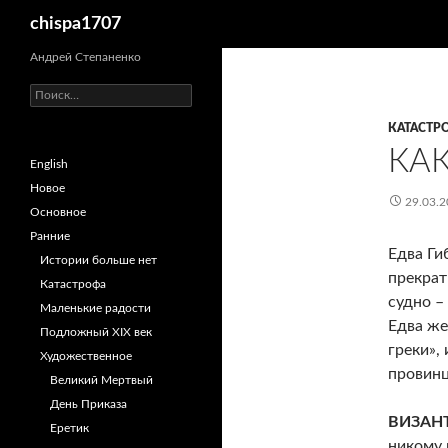
Поиск
chispa1707
Перейти
Андрей Степаненко
к
Найти:
содержимому
КАТАСТР
КА
English
Новое
29.03.2
Основное
Ранние
Едва Ги
Истории больше нет
прекрат
Катастрофа
судно –
Маленькие радости
Едва же
Подложный XIX век
греки»,
Художественное
провин
Великий Мертвый
День Приказа
ВИЗАН
Еретик
никому 