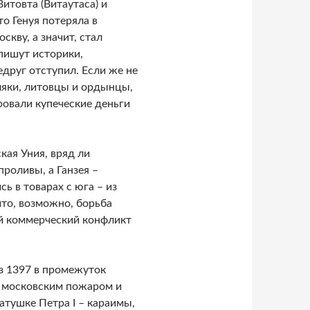
итовта (Витаутаса) и
о Генуя потеряла в
скву, а значит, стал
 пишут историки,
руг отступил. Если же не
ляки, литовцы и ордынцы,
овали купеческие деньги
кая Уния, вряд ли
роливы, а Ганзея –
ь в товарах с юга – из
что, возможно, борьба
й коммерческий конфликт
из 1397 в промежуток
м московским пожаром и
атушке Петра I – караимы,