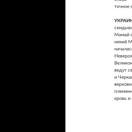
точное 
УКРАИ
скидыва
Мамай н
некий М
началас
Неверо
Великом
ведут с
и Черка
верховн
племянн
кровь и