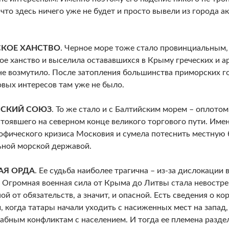
 что здесь ничего уже не будет и просто вывели из города а
.
КОЕ ХАНСТВО
. Черное море тоже стало провинциальным,
е ханство и выселила остававшихся в Крыму греческих и ар
не возмутило. После затопления большинства приморских г
вых интересов там уже не было.
ЙСКИЙ СОЮЗ
. То же стало и с Балтийским морем – оплотом
стоявшего на северном конце великого торгового пути. Имен
офического кризиса Московия и сумела потеснить местную 
ной морской державой.
АЯ ОРДА
. Ее судьба наиболее трагична – из-за дислокации 
 Огромная военная сила от Крыма до Литвы стала невостреб
ой от обязательств, а значит, и опасной. Есть сведения о к
, когда татары начали уходить с насиженных мест на запад,
абным конфликтам с населением. И тогда ее племена разде