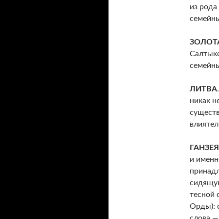
из рода
семейны
ЗОЛОТ
Салтыко
семейные
ЛИТВА
никак н
существ
влиятел
ГАНЗЕЯ
и именн
принадл
сидящую
тесной с
Орды): 
слова —