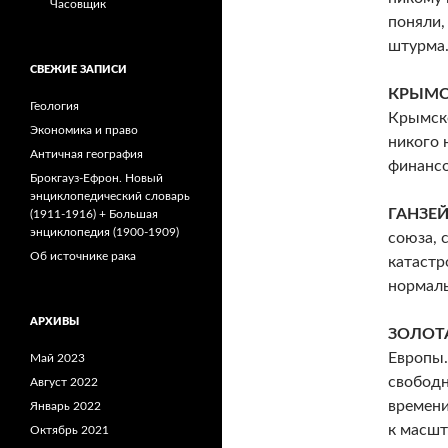
Часовщик
поняли,
штурма
СВЕЖИЕ ЗАПИСИ
КРЫМС
Геология
Крымско
Экономика и право
никого 
Античная география
финансо
Брокгауз-Ефрон. Новый
энциклопедический словарь
ГАНЗЕ
(1911-1916) + Большая
энциклопедия (1900-1909)
союза, 
Об источнике рака
катастр
нормаль
АРХИВЫ
ЗОЛОТ
Европы.
Май 2023
свободн
Август 2022
времени
Январь 2022
к масшт
Октябрь 2021