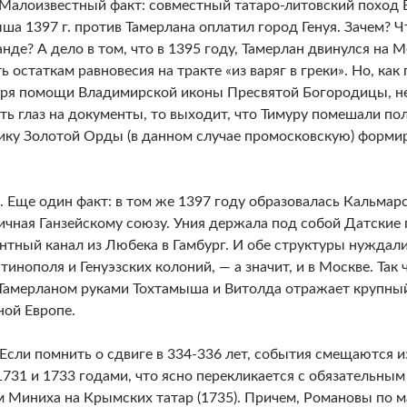
 Малоизвестный факт: совместный татаро-литовский поход В
ша 1397 г. против Тамерлана оплатил город Генуя. Зачем? Чт
нде? А дело в том, что в 1395 году, Тамерлан двинулся на Мо
ь остаткам равновесия на тракте «из варяг в греки». Но, как
ря помощи Владимирской иконы Пресвятой Богородицы, нед
ть глаз на документы, то выходит, что Тимуру помешали по
ику Золотой Орды (в данном случае промосковскую) формир
. Еще один факт: в том же 1397 году образовалась Кальмарс
ичная Ганзейскому союзу. Уния держала под собой Датские п
нтный канал из Любека в Гамбург. И обе структуры нуждалис
тинополя и Генуэзских колоний, — а значит, и в Москве. Так 
 Тамерланом руками Тохтамыша и Витолда отражает крупны
ной Европе.
 Если помнить о сдвиге в 334-336 лет, события смещаются 
731 и 1733 годами, что ясно перекликается с обязательны
 Миниха на Крымских татар (1735). Причем, Романовы по м