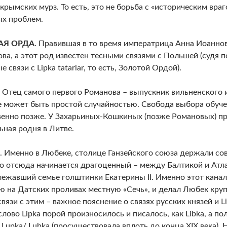
 крымских мурз. То есть, это не борьба с «историческим вра
х проблем.
АЯ ОРДА
. Правившая в то время императрица Анна Иоаннов
ва, а этот род известен тесными связями с Польшей (судя п
 связи с Lipka tatarlar, то есть, Золотой Ордой).
. Отец самого первого Романова – выпускник вильненского 
е может быть простой случайностью. Свобода выбора обуче
енно позже. У Захарьиных-Кошкиных (позже Романовых) пр
ьная родня в Литве.
. Именно в Любеке, столице Ганзейского союза держали сов
о отсюда начинается драгоценный – между Балтикой и Атла
ежавший семье голштинки Екатерины II. Именно этот канал
 на Датских проливах местную «Сечь», и делал Любек кру
вязи с этим – важное пояснение о связях русских князей и Li
слово Lipka порой произносилось и писалось, как Libka, а п
 Lupka/ Lubka (просуществовала вплоть до конца XIX века). 