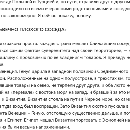
ежду Польшей и Турцией и, по сути, стравили друг с другом
роисходило со всеми вчерашними родственниками и соседям
но закономерно. Я сейчас покажу, почему.
 «ВЕЧНО ПЛОХОГО СОСЕДА»
ого закона проста: каждая страна мешает ближайшим сосед
ться самим фактом суверенитета над своей территорией, — 
ошлину с провозимых по ее владениям товаров. Я приведу 
в.
 Венеция. Генуя царила в западной половиной Средиземного 
ой. Расположенные на одном полуострове, в трехстах км, г
явшие товары на север, не терпели друг друга, и оба люто 
й на «перевале» с востока моря на запад, и бравший за это м
 и Византия. Византия стояла на пути в Черное море, но са
 туда вход был воспрещен. Зато Византия охотно пускала в
нта Венеции – Геную, отстоящую существенно дальше, а по
я и Египет. Египет мешал Византии торговать с Эфиопией н
ия были весьма напряженными.