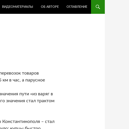
ВИДЕОМАТЕРИАЛЫ
ОБ АВТОРЕ
ОГЛАВЛЕНИЕ
перевозок товаров
км в час, а парусное
начения пути «из варяг в
ого значения стал трактом
ы Константинополя – стал
нуло; купцы быстро