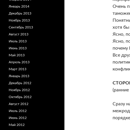
Очень п
Январь 2014
таможен
Декабрь 2013
Понятны
Ноябрь 2013
хотя бы
Сентябрь 2013
Ясно, п
Август 2013
Ясно, п
Июль 2013
почему 
Июнь 2013
Все дру
Май 2013
политик
Апрель 2013
конфли
Март 2013
Январь 2013
СТОРОН
Декабрь 2012
(ранние
Ноябрь 2012
Октябрь 2012
Сразу н
Август 2012
межродо
Июль 2012
порядке
Июнь 2012
Май 2012