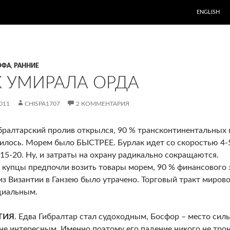
ENGLISH
ОФА
,
РАННИЕ
К УМИРАЛА ОРДА
011
CHISPA1707
2 КОММЕНТАРИЯ
бралтарский пролив открылся, 90 % трансконтинентальных 
илось. Морем было БЫСТРЕЕ. Бурлак идет со скоростью 4-5 
 15-20. Ну, и затраты на охрану радикально сокращаются.
 купцы предпочли возить товары морем, 90 % финансового з
 из Византии в Ганзею было утрачено. Торговый тракт миров
циальным.
ТИЯ
. Едва Гибралтар стал судоходным, Босфор – место сил
не интересным. Именно поэтому его падение никого не тро