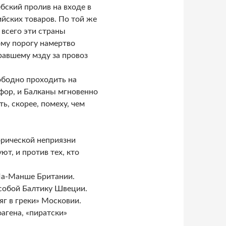
бский пролив на входе в
йских товаров. По той же
 всего эти страны
ому порогу намертво
равшему мзду за провоз
ободно проходить на
сфор, и Балканы мгновенно
, скорее, помеху, чем
рической неприязни
ют, и против тех, кто
Ла-Манше Британии.
собой Балтику Швеции.
яг в греки» Московии.
агена, «пиратски»