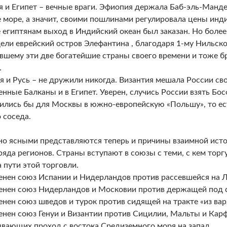
 и Египет – вечные враги. Эфиопия держала Баб-эль-Манде
 море, а значит, своими пошлинами регулировала цены инди
 египтянам выход в Индийский океан был заказан. Но более
ели еврейский остров Элефантина , благодаря 1-му Нильск
вшему эти две богатейшие страны своего времени и тоже б
.
я и Русь – не дружили никогда. Византия мешала России св
нные Балканы и в Египет. Уверен, случись России взять Бо
ились бы для Москвы в южно-европейскую «Польшу», то есть
 соседа.
о ясными представляются теперь и причины взаимной исто
ряда регионов. Страны вступают в союзы с теми, с кем торгу
а пути этой торговли.
енен союз Испании и Нидерландов против рассевшейся на 
енен союз Нидерландов и Московии против держащей под 
енен союз шведов и турок против сидящей на тракте «из вар
енен союз Генуи и Византии против Сицилии, Мальты и Карф
вающих проход с востока Средиземного моря на запад.