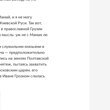
амай, и я не могу
иевской Руси. Так вот,
 в православной Грузии
я мысль: уж не с Мамая ли
и служилыми князьями в
ича — предположительно
лись на землях Полтавской
мятеж, пытаясь захватить
осковским царям, его
в Иване Грозном слилась