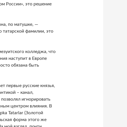
гом России», это решение
на, по матушке, —
о татарской фамилии, это
иезуитского колледжа, что
ния наступит в Европе
осто обязана быть
ет первые русские князья,
нтикой – канал,
 позволял игнорировать
пным центром влияния. В
pka Tatarlar (Золотой
ольская форма этого же
На мой взгляд, почти