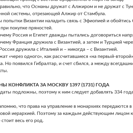
равильно, что Османы дружат с Алжиром и не дружат с Туни
ной системы, отрезающей Алжир от Стамбула.
 попытки Византии наладить связь с Эфиопией и обойтись 
 при покупке пряностей.
очему Россия и Египет дважды пытались договориться напр
очему Франция дружила с Византией, а затем и Турцией через
Россия дружила с Италией и – никогда – с Византией.
жат «через одного», как рассчитавшиеся «на первый-второй»
а. Но появился Гибралтар, и счет сбился, а между всегдаш
кты.
Ы КОНФЛИКТА ЗА МОСКВУ 1397 (1731) ГОДА
 даты подложны, поэтому к ним следует добавлять 334 года
апомню, что права на управление в монархиях передаются в
вой иерархией. Поэтому за каждым действующим лицом к
 стоит весь его род.