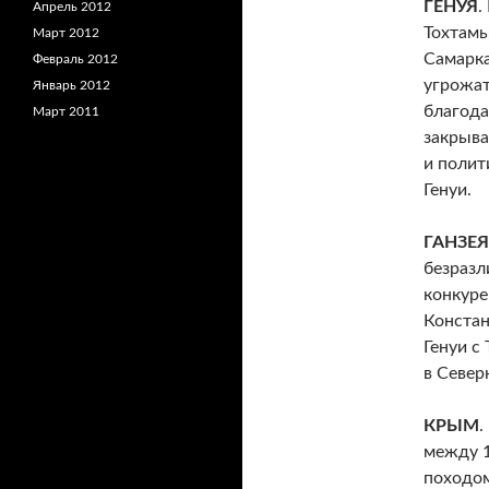
ГЕНУЯ
.
Апрель 2012
Тохтамы
Март 2012
Самарка
Февраль 2012
угрожат
Январь 2012
благода
Март 2011
закрыва
и полит
Генуи.
ГАНЗЕЯ
безразл
конкуре
Констан
Генуи с
в Север
КРЫМ
.
между 1
походом