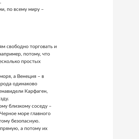
.
и, по всему миру –
ям свободно торговать и
например, потому, что
несколько простых
моря, а Венеция – в
орода одинаково
ненавидели Карфаген,
зду.
мому близкому соседу –
 Черное море главного
тому безопасную.
апрямую, а потому их