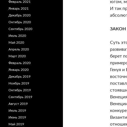
югом, м
Февраль 2021
И так п
Январь 2021
абсолют
Декабрь 2020
Октябрь 2020
ЗАКОН
Сентябрь 2020
Июль 2020
Суть эт
Май 2020
развива
Апрель 2020
берет п
Март 2020
примеро
Февраль 2020
Генуя и
Январь 2020
восточн
Декабрь 2019
поставл
Ноябрь 2019
стоявши
Октябрь 2019
Венеция
Сентябрь 2019
Венеции
Август 2019
конкуре
Июль 2019
Византи
Июнь 2019
отношен
Май 2019