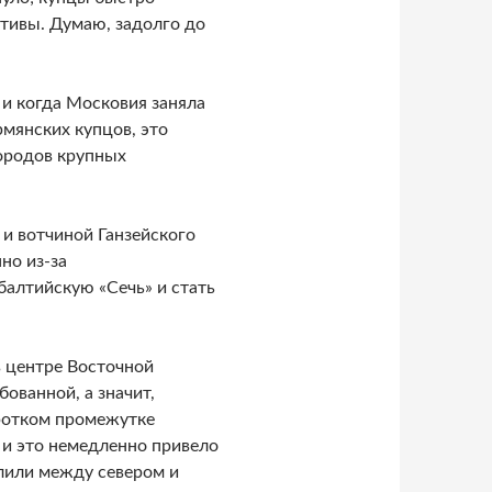
ктивы. Думаю, задолго до
 и когда Московия заняла
мянских купцов, это
ородов крупных
 и вотчиной Ганзейского
но из-за
балтийскую «Сечь» и стать
в центре Восточной
ованной, а значит,
оротком промежутке
 и это немедленно привело
лили между севером и