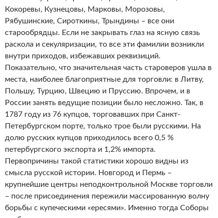
Кокоревы, Кузнецовы, Марковы, Морозовы,
Рябушинские, Сироткины, Трындины – все они
старообрядцы. Если не закрывать глаз на ясную связь
раскола и секуляризации, то все эти фамилии возникли
внутри приходов, избежавших реквизиций.
Показательно, что значительная часть староверов ушла в
места, наиболее благоприятные для торговли: в Литву,
Польшу, Турцию, Швецию и Пруссию. Впрочем, и в
России занять ведущие позиции было несложно. Так, в
1787 году из 76 купцов, торговавших при Санкт-
Петербургском порте, только трое были русскими. На
долю русских купцов приходилось всего 0,5 %
петербургского экспорта и 1,2% импорта.
Первопричины такой статистики хорошо видны из
смысла русской истории. Новгород и Пермь –
крупнейшие центры неподконтрольной Москве торговли
– после присоединения пережили массированную волну
борьбы с купеческими «ересями». Именно тогда Соборы