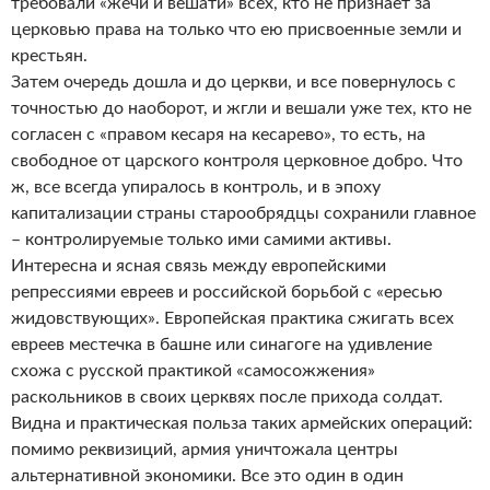
требовали «жечи и вешати» всех, кто не признает за
церковью права на только что ею присвоенные земли и
крестьян.
Затем очередь дошла и до церкви, и все повернулось с
точностью до наоборот, и жгли и вешали уже тех, кто не
согласен с «правом кесаря на кесарево», то есть, на
свободное от царского контроля церковное добро. Что
ж, все всегда упиралось в контроль, и в эпоху
капитализации страны старообрядцы сохранили главное
– контролируемые только ими самими активы.
Интересна и ясная связь между европейскими
репрессиями евреев и российской борьбой с «ересью
жидовствующих». Европейская практика сжигать всех
евреев местечка в башне или синагоге на удивление
схожа с русской практикой «самосожжения»
раскольников в своих церквях после прихода солдат.
Видна и практическая польза таких армейских операций:
помимо реквизиций, армия уничтожала центры
альтернативной экономики. Все это один в один