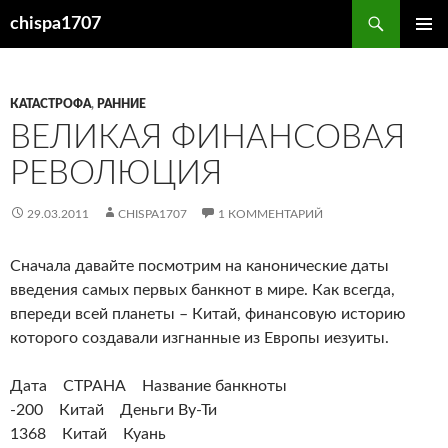
Перейти
Поиск
chispa1707
к
ОСНОВ
содержимому
МЕНЮ
КАТАСТРОФА
,
РАННИЕ
ВЕЛИКАЯ ФИНАНСОВАЯ
РЕВОЛЮЦИЯ
29.03.2011
CHISPA1707
1 КОММЕНТАРИЙ
Сначала давайте посмотрим на канонические даты
введения самых первых банкнот в мире. Как всегда,
впереди всей планеты – Китай, финансовую историю
которого создавали изгнанные из Европы иезуиты.
Дата СТРАНА Название банкноты
-200 Китай Деньги Ву-Ти
1368 Китай Куань