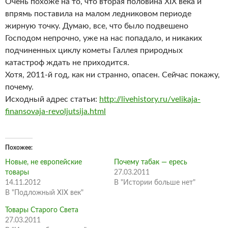
Очень похоже на то, что вторая половина XIX века и
впрямь поставила на малом ледниковом периоде
жирную точку. Думаю, все, что было подвешено
Господом непрочно, уже на нас попадало, и никаких
подчиненных циклу кометы Галлея природных
катастроф ждать не приходится.
Хотя, 2011-й год, как ни странно, опасен. Сейчас покажу,
почему.
Исходный адрес статьи:
http://livehistory.ru/velikaja-
finansovaja-revoljutsija.html
Похожее
Новые, не европейские
Почему табак — ересь
товары
27.03.2011
14.11.2012
В "Истории больше нет"
В "Подложный XIX век"
Товары Старого Света
27.03.2011