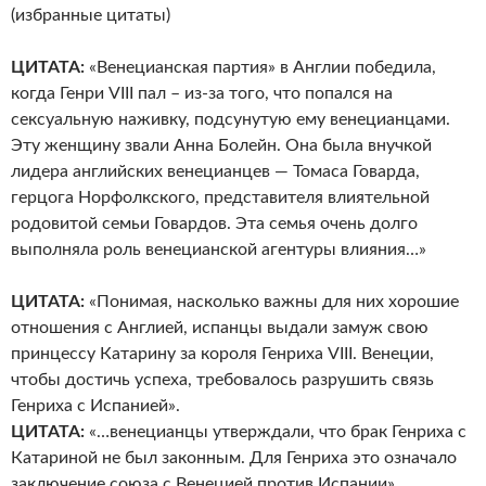
(избранные цитаты)
ЦИТАТА:
«Венецианская партия» в Англии победила,
когда Генри VIII пал – из-за того, что попался на
сексуальную наживку, подсунутую ему венецианцами.
Эту женщину звали Анна Болейн. Она была внучкой
лидера английских венецианцев — Томаса Говарда,
герцога Норфолкского, представителя влиятельной
родовитой семьи Говардов. Эта семья очень долго
выполняла роль венецианской агентуры влияния…»
ЦИТАТА:
«Понимая, насколько важны для них хорошие
отношения с Англией, испанцы выдали замуж свою
принцессу Катарину за короля Генриха VIII. Венеции,
чтобы достичь успеха, требовалось разрушить связь
Генриха с Испанией».
ЦИТАТА:
«…венецианцы утверждали, что брак Генриха с
Катариной не был законным. Для Генриха это означало
заключение союза с Венецией против Испании».