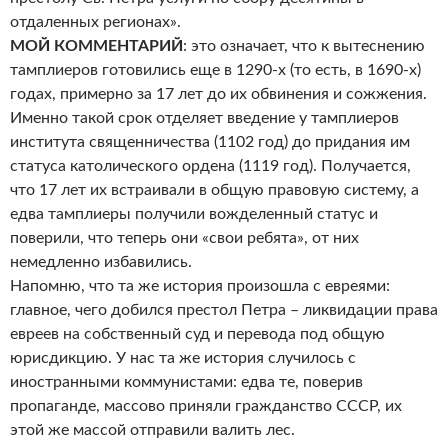
отдаленных регионах».
МОЙ КОММЕНТАРИЙ
: это означает, что к вытеснению
тамплиеров готовились еще в 1290-х (то есть, в 1690-х)
годах, примерно за 17 лет до их обвинения и сожжения.
Именно такой срок отделяет введение у тамплиеров
института священничества (1102 год) до придания им
статуса католического ордена (1119 год). Получается,
что 17 лет их встраивали в общую правовую систему, а
едва тамплиеры получили вожделенный статус и
поверили, что теперь они «свои ребята», от них
немедленно избавились.
Напомню, что та же история произошла с евреями:
главное, чего добился престол Петра – ликвидации права
евреев на собственный суд и перевода под общую
юрисдикцию. У нас та же история случилось с
иностранными коммунистами: едва те, поверив
пропаганде, массово приняли гражданство СССР, их
этой же массой отправили валить лес.