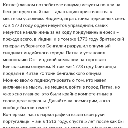
Китае (главном потребителе опиума) иезуиты пошли на
беспрецедентный шаг – адаптацию христианства к
местным условиям. Видимо, игра стоила церковных свеч.
А: в 1773 году орден иезуитов упразднили, самих
иезуитов начали жечь за на ходу придуманные ереси –
прежде всего, в Индии, и в том же 1773 году британский
генерал-губернатор Бенгалии разрушил опиумный
синдикат индийского города Патна и установил
монополию Ост-индской компании на торговлю
Бенгальским опиумом. В том же 1773 году британцы
продали в Китае 70 тонн бенгальского опиума.
Можно вволю подискутировать о том, кто навел
англичан на мысль, не мешкая, войти в город Патна, но
уже ясно главное: это были крайне компетентные в
своем деле персоны. Давайте-ка посмотрим, а кто
вообще был «в теме»?
Во-первых, часть наркотрафика взяли свои руки
португальцы – аж в 1513 году, спустя 5 лет после как бы