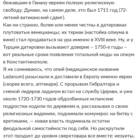
бежавшим в Гвиану евреям полную религиозную
свободу. Думаю, на самом деле, это был 1711 год (72-
летний ватиканский сдвиг).
Как ни странно, более или менее честны в датировках
плутоватые венецианцы; их териак (настойка опиума в
вине) стал продаваться на ура именно в XVIII веке. Ну, и у
Турции датировки вызывают доверие – 1750-е годы –
вот реальные сроки появления тотальной моды на опиум
в Константинополе.
Я не сомневаюсь, что опий (медицинское название
Ladanum) разыскали и доставили в Европу именно евреи
(скорее всего, аптекари). С прорывом Гибралтара и
сменой лидеров ладанум встал на службу Церкви, и уже
около 1720-1730 годов обдолбанные испанские
подростки ходили по деревням и, рассказывая о своих
религиозных видениях, поднимали комунерос на битву с
еретиками, — новая власть подминала остатки
феодальной самостийности под себя. Но раскрутили
этот продукт до уровня сверхтовара все вместе: иезуиты,