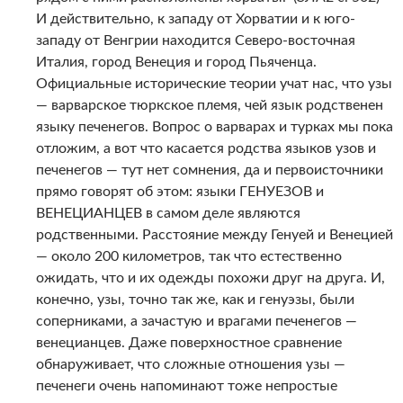
И действительно, к западу от Хорватии и к юго-
западу от Венгрии находится Северо-восточная
Италия, город Венеция и город Пьяченца.
Официальные исторические теории учат нас, что узы
— варварское тюркское племя, чей язык родственен
языку печенегов. Вопрос о варварах и турках мы пока
отложим, а вот что касается родства языков узов и
печенегов — тут нет сомнения, да и первоисточники
прямо говорят об этом: языки ГЕНУЕЗОВ и
ВЕНЕЦИАНЦЕВ в самом деле являются
родственными. Расстояние между Генуей и Венецией
— около 200 километров, так что естественно
ожидать, что и их одежды похожи друг на друга. И,
конечно, узы, точно так же, как и генуэзы, были
соперниками, а зачастую и врагами печенегов —
венецианцев. Даже поверхностное сравнение
обнаруживает, что сложные отношения узы —
печенеги очень напоминают тоже непростые