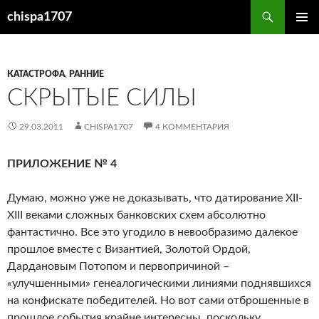
Перейти
Поиск
chispa1707
к
ОСНОВ
содержимому
МЕНЮ
КАТАСТРОФА
,
РАННИЕ
СКРЫТЫЕ СИЛЫ
29.03.2011
CHISPA1707
4 КОММЕНТАРИЯ
ПРИЛОЖЕНИЕ № 4
Думаю, можно уже не доказывать, что датирование XII-
XIII веками сложных банковских схем абсолютно
фантастично. Все это угодило в невообразимо далекое
прошлое вместе с Византией, Золотой Ордой,
Дардановым Потопом и первопричиной –
«улучшенными» генеалогическими линиями поднявшихся
на конфискате победителей. Но вот сами отброшенные в
прошлое события крайне интересны, поскольку