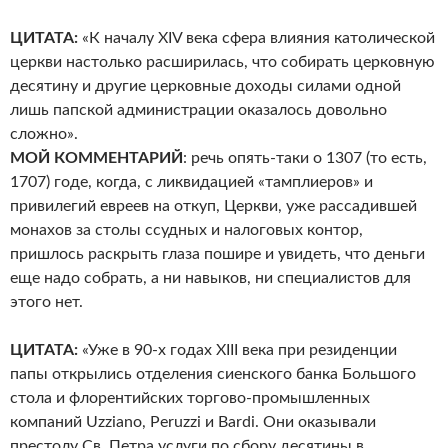
ЦИТАТА:
«К началу XIV века сфера влияния католической
церкви настолько расширилась, что собирать церковную
десятину и другие церковные доходы силами одной
лишь папской администрации оказалось довольно
сложно».
МОЙ КОММЕНТАРИЙ
: речь опять-таки о 1307 (то есть,
1707) годе, когда, с ликвидацией «тамплиеров» и
привилегий евреев на откуп, Церкви, уже рассадившей
монахов за столы ссудных и налоговых контор,
пришлось раскрыть глаза пошире и увидеть, что деньги
еще надо собрать, а ни навыков, ни специалистов для
этого нет.
ЦИТАТА:
«Уже в 90-х годах XIII века при резиденции
папы открылись отделения сиенского банка Большого
стола и флорентийских торгово-промышленных
компаний Uzziano, Peruzzi и Bardi. Они оказывали
престолу Св. Петра услуги по сбору десятины в