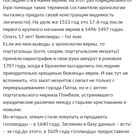
последнего изгнания евреев, на этот раз «официального»
(при помощи таких терминов составители хронологии
пытались придать своей конструкции видимость
логичности). На деле же 1513 год это 17-й год после
первого крупного изгнания евреев в 1496-1497 годах.
Опять 17 лет! Тамплиеры – for ever.
Если же мои выводы о хронологии верны, то
португальцы (хотя, скорее, португальские иезуиты)
приняли наркотрафик в свои руки аккурат в роковом
1707 году, когда в Бразилии высадились последние
принудительно крещеные беженцы-евреи. И как тут не
вспомнить, что закат иезуитов совпал не только с
перекрышеванием города Патна, но и с актом
португальского маркиза Помбаля, устранившего
юридические различия между старыми христианами и
новыми.
Во-вторых, опиум стали покупать и продавать
голландцы – в 1640 году. Заглянем в базу данных – есть!
– за год до этого, в 1639 году голландцы предоставили