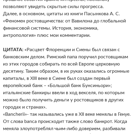
позволяют увидеть скрытые силы прогресса.
Далее, в основном, цитаты из книги Пасынкова А. С.
«Феномен ростовщичества: от Вавилона до глобальной
финансовой системы. История, экономика,
антропология» плюс мои комментарии.
ЦИТАТА:
«Расцвет Флоренции и Сиены был связан с
банковским делом. Римский папа поручил ростовщикам
из этих городов собирать по всей Европе церковную
десятину. Таким образом, в их руках оказались огромные
капиталы, в XIII веке в Сиене был создан первый
европейский банк – «Большой банк Бунсиньори»;
итальянские банкиры ввели в ход векселя, по которым
можно было получить деньги у ростовщиков в других
городах и странах».
«Bancherii»- так назывались уже в XII веке менялы в Генуе.
От слова banca происходит также слово банкрот. Когда
меняла злоупотреблял чьим-либо доверием, разбивали