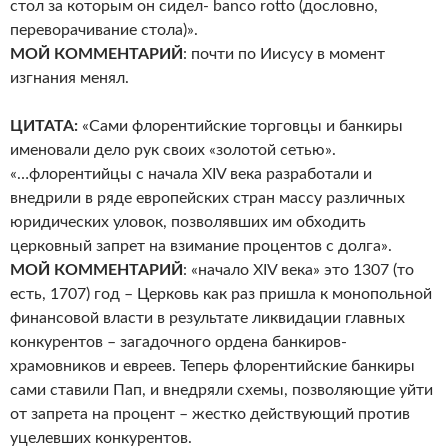
стол за которым он сидел- banco rotto (дословно,
переворачивание стола)».
МОЙ КОММЕНТАРИЙ
: почти по Иисусу в момент
изгнания менял.
ЦИТАТА:
«Сами флорентийские торговцы и банкиры
именовали дело рук своих «золотой сетью».
«…флорентийцы с начала XIV века разработали и
внедрили в ряде европейских стран массу различных
юридических уловок, позволявших им обходить
церковный запрет на взимание процентов с долга».
МОЙ КОММЕНТАРИЙ
: «начало XIV века» это 1307 (то
есть, 1707) год – Церковь как раз пришла к монопольной
финансовой власти в результате ликвидации главных
конкурентов – загадочного ордена банкиров-
храмовников и евреев. Теперь флорентийские банкиры
сами ставили Пап, и внедряли схемы, позволяющие уйти
от запрета на процент – жестко действующий против
уцелевших конкурентов.