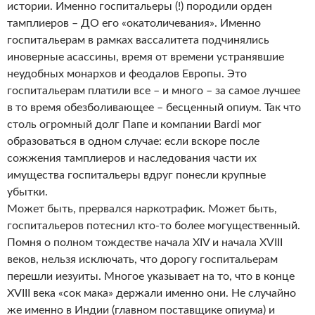
истории. Именно госпитальеры (!) породили орден
тамплиеров – ДО его «окатоличевания». Именно
госпитальерам в рамках вассалитета подчинялись
иноверные асассины, время от времени устранявшие
неудобных монархов и феодалов Европы. Это
госпитальерам платили все – и много – за самое лучшее
в то время обезболивающее – бесценный опиум. Так что
столь огромный долг Папе и компании Bardi мог
образоваться в одном случае: если вскоре после
сожжения тамплиеров и наследования части их
имущества госпитальеры вдруг понесли крупные
убытки.
Может быть, прервался наркотрафик. Может быть,
госпитальеров потеснил кто-то более могущественный.
Помня о полном тождестве начала XIV и начала XVIII
веков, нельзя исключать, что дорогу госпитальерам
перешли иезуиты. Многое указывает на то, что в конце
XVIII века «сок мака» держали именно они. Не случайно
же именно в Индии (главном поставщике опиума) и