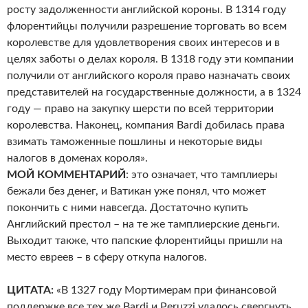
росту задолженности английской короны. В 1314 году
флорентийцы получили разрешение торговать во всем
королевстве для удовлетворения своих интересов и в
целях заботы о делах короля. В 1318 году эти компании
получили от английского короля право назначать своих
представителей на государственные должности, а в 1324
году — право на закупку шерсти по всей территории
королевства. Наконец, компания Bardi добилась права
взимать таможенные пошлины и некоторые виды
налогов в доменах короля».
МОЙ КОММЕНТАРИЙ
: это означает, что тамплиеры
бежали без денег, и Ватикан уже понял, что может
покончить с ними навсегда. Достаточно купить
Английский престол – на те же тамплиерские деньги.
Выходит также, что папские флорентийцы пришли на
место евреев – в сферу откупа налогов.
ЦИТАТА:
«В 1327 году Мортимерам при финансовой
поддержке все тех же Bardi и Peruzzi удалось свергнуть