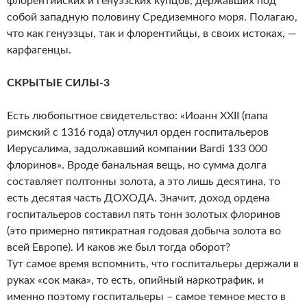
флорентийских и генуэзских купцов, державших под
собой западную половину Средиземного моря. Полагаю,
что как генуэзцы, так и флорентийцы, в своих истоках, —
карфагенцы.
СКРЫТЫЕ СИЛЫ-3
Есть любопытное свидетельство: «Иоанн XXII (папа
римский с 1316 года) отлучил орден госпитальеров
Иерусалима, задолжавший компании Bardi 133 000
флоринов». Вроде банальная вещь, но сумма долга
составляет полтонны золота, а это лишь десятина, то
есть десятая часть ДОХОДА. Значит, доход ордена
госпитальеров составил пять тонн золотых флоринов
(это примерно пятикратная годовая добыча золота во
всей Европе). И каков же был тогда оборот?
Тут самое время вспомнить, что госпитальеры держали в
руках «сок мака», то есть, опийный наркотрафик, и
именно поэтому госпитальеры – самое темное место в