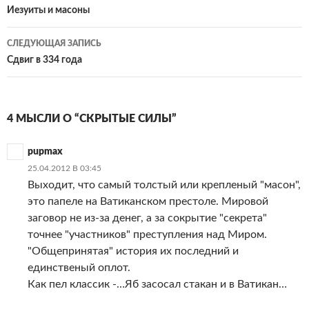
по
Иезуиты и масоны
записям
СЛЕДУЮЩАЯ ЗАПИСЬ
Сдвиг в 334 года
4 МЫСЛИ О “СКРЫТЫЕ СИЛЫ”
pupmax
25.04.2012 В 03:45
Выходит, что самый толстый или крепленый "масон",
это папеле на Ватиканском престоле. Мировой
заговор не из-за денег, а за сокрытие "секрета"
точнее "участников" преступления над Миром.
"Общепринятая" история их последний и
единственый оплот.
Как пел классик -…Яб засосал стакан и в Ватикан…