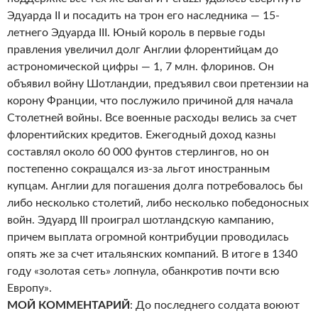
Эдуарда II и посадить на трон его наследника — 15-
летнего Эдуарда III. Юный король в первые годы
правления увеличил долг Англии флорентийцам до
астрономической цифры — 1, 7 млн. флоринов. Он
объявил войну Шотландии, предъявил свои претензии на
корону Франции, что послужило причиной для начала
Столетней войны. Все военные расходы велись за счет
флорентийских кредитов. Ежегодный доход казны
составлял около 60 000 фунтов стерлингов, но он
постепенно сокращался из-за льгот иностранным
купцам. Англии для погашения долга потребовалось бы
либо несколько столетий, либо несколько победоносных
войн. Эдуард III проиграл шотландскую кампанию,
причем выплата огромной контрибуции проводилась
опять же за счет итальянских компаний. В итоге в 1340
году «золотая сеть» лопнула, обанкротив почти всю
Европу».
МОЙ КОММЕНТАРИЙ
: До последнего солдата воюют