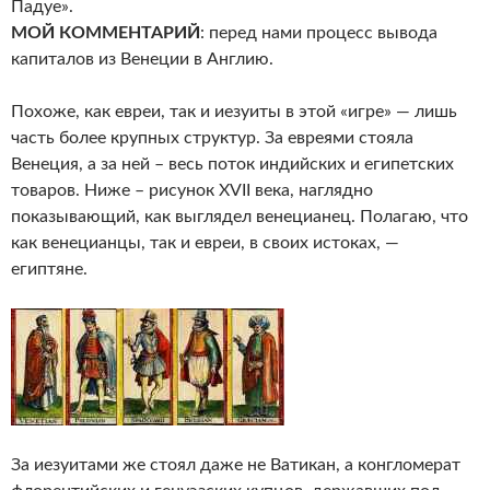
Падуе».
МОЙ КОММЕНТАРИЙ
: перед нами процесс вывода
капиталов из Венеции в Англию.
Похоже, как евреи, так и иезуиты в этой «игре» — лишь
часть более крупных структур. За евреями стояла
Венеция, а за ней – весь поток индийских и египетских
товаров. Ниже – рисунок XVII века, наглядно
показывающий, как выглядел венецианец. Полагаю, что
как венецианцы, так и евреи, в своих истоках, —
египтяне.
За иезуитами же стоял даже не Ватикан, а конгломерат