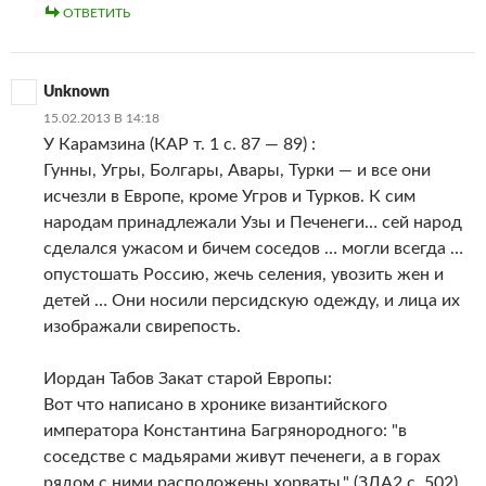
ОТВЕТИТЬ
Unknown
15.02.2013 В 14:18
У Карамзина (КАР т. 1 с. 87 — 89) :
Гунны, Угры, Болгары, Авары, Турки — и все они
исчезли в Европе, кроме Угров и Турков. К сим
народам принадлежали Узы и Печенеги… сей народ
сделался ужасом и бичем соседов … могли всегда …
опустошать Россию, жечь селения, увозить жен и
детей … Они носили персидскую одежду, и лица их
изображали свирепость.
Иордан Табов Закат старой Европы:
Вот что написано в хронике византийского
императора Константина Багрянородного: "в
соседстве с мадьярами живут печенеги, а в горах
рядом с ними расположены хорваты." (ЗЛА2 с. 502)