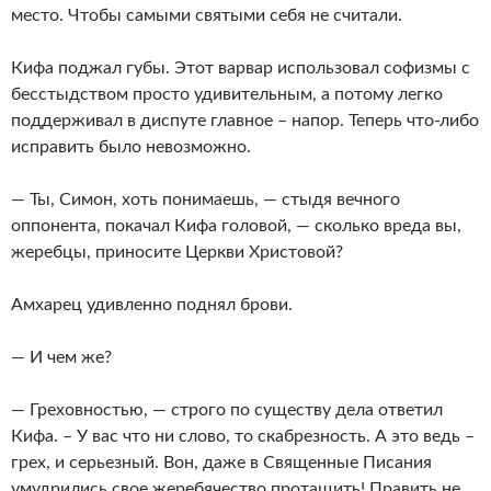
место. Чтобы самыми святыми себя не считали.
Кифа поджал губы. Этот варвар использовал софизмы с
бесстыдством просто удивительным, а потому легко
поддерживал в диспуте главное – напор. Теперь что-либо
исправить было невозможно.
— Ты, Симон, хоть понимаешь, — стыдя вечного
оппонента, покачал Кифа головой, — сколько вреда вы,
жеребцы, приносите Церкви Христовой?
Амхарец удивленно поднял брови.
— И чем же?
— Греховностью, — строго по существу дела ответил
Кифа. – У вас что ни слово, то скабрезность. А это ведь –
грех, и серьезный. Вон, даже в Священные Писания
умудрились свое жеребячество протащить! Править не