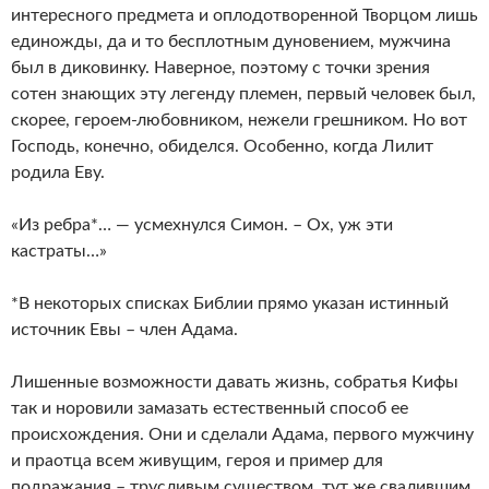
интересного предмета и оплодотворенной Творцом лишь
единожды, да и то бесплотным дуновением, мужчина
был в диковинку. Наверное, поэтому с точки зрения
сотен знающих эту легенду племен, первый человек был,
скорее, героем-любовником, нежели грешником. Но вот
Господь, конечно, обиделся. Особенно, когда Лилит
родила Еву.
«Из ребра*… — усмехнулся Симон. – Ох, уж эти
кастраты…»
*В некоторых списках Библии прямо указан истинный
источник Евы – член Адама.
Лишенные возможности давать жизнь, собратья Кифы
так и норовили замазать естественный способ ее
происхождения. Они и сделали Адама, первого мужчину
и праотца всем живущим, героя и пример для
подражания – трусливым существом, тут же свалившим