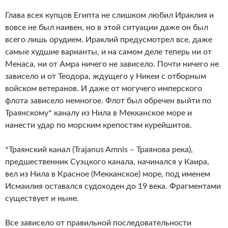
Глава всех купцов Египта не слишком любил Ираклия и
вовсе не был наивен, но в этой ситуации даже он был
всего лишь орудием. Ираклий предусмотрел все, даже
самые худшие варианты, и на самом деле теперь ни от
Менаса, ни от Амра ничего не зависело. Почти ничего не
зависело и от Теодора, ждущего у Никеи с отборным
войском ветеранов. И даже от могучего имперского
флота зависело немногое. Флот был обречен выйти по
Траянскому* каналу из Нила в Мекканское море и
нанести удар по морским крепостям курейшитов.
*Траянский канал (Trajanus Amnis – Траянова река),
предшественник Суэцкого канала, начинался у Каира,
вел из Нила в Красное (Мекканское) море, под именем
Исмаилия оставался судоходен до 19 века. Фрагментами
существует и ныне.
Все зависело от правильной последовательности