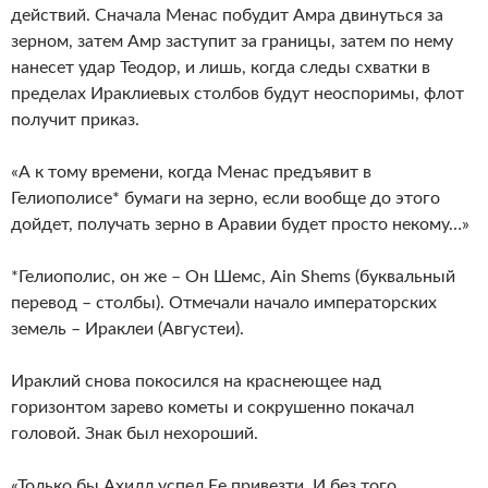
действий. Сначала Менас побудит Амра двинуться за
зерном, затем Амр заступит за границы, затем по нему
нанесет удар Теодор, и лишь, когда следы схватки в
пределах Ираклиевых столбов будут неоспоримы, флот
получит приказ.
«А к тому времени, когда Менас предъявит в
Гелиополисе* бумаги на зерно, если вообще до этого
дойдет, получать зерно в Аравии будет просто некому…»
*Гелиополис, он же – Он Шемс, Ain Shems (буквальный
перевод – столбы). Отмечали начало императорских
земель – Ираклеи (Августеи).
Ираклий снова покосился на краснеющее над
горизонтом зарево кометы и сокрушенно покачал
головой. Знак был нехороший.
«Только бы Ахилл успел Ее привезти. И без того