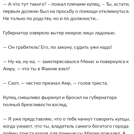
— А что тут такого? – пожал плечами купец. – Ты, кстати,
первым должен был на просьбу о помощи откликнуться.
Не только по родству, но и по должности…
Губернатор озверело вытер мокрое лицо ладонью.
— Он грабитель! Его, по закону, судить уже надо!
— Ну-ка, ну-ка, — заинтересовался Менас и повернулся к
Амру, — что ты в Фаюме взял?
— Скот, — честно признал Амр, — голов триста.
Купец смешливо фыркнул и бросил на губернатора
полный брезгливости взгляд.
— Я уже представляю, что о тебе начнут говорить купцы,
когда узнают, что ты, владетель самого богатого города
поймы триста коров для принцессы Марии пожалел. А