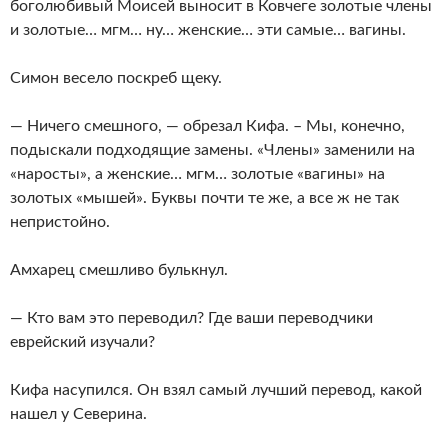
боголюбивый Моисей выносит в Ковчеге золотые члены
и золотые… мгм… ну… женские… эти самые… вагины.
Симон весело поскреб щеку.
— Ничего смешного, — обрезал Кифа. – Мы, конечно,
подыскали подходящие замены. «Члены» заменили на
«наросты», а женские… мгм… золотые «вагины» на
золотых «мышей». Буквы почти те же, а все ж не так
непристойно.
Амхарец смешливо булькнул.
— Кто вам это переводил? Где ваши переводчики
еврейский изучали?
Кифа насупился. Он взял самый лучший перевод, какой
нашел у Северина.