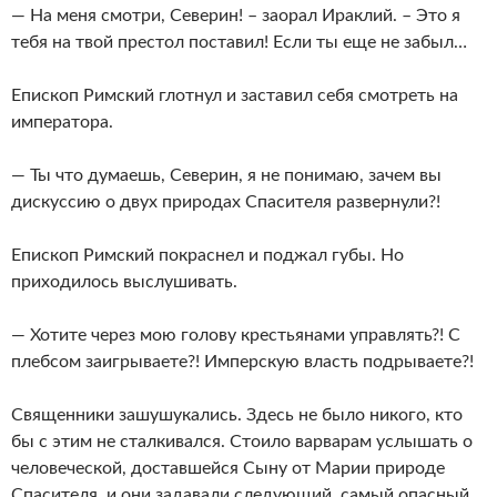
— На меня смотри, Северин! – заорал Ираклий. – Это я
тебя на твой престол поставил! Если ты еще не забыл…
Епископ Римский глотнул и заставил себя смотреть на
императора.
— Ты что думаешь, Северин, я не понимаю, зачем вы
дискуссию о двух природах Спасителя развернули?!
Епископ Римский покраснел и поджал губы. Но
приходилось выслушивать.
— Хотите через мою голову крестьянами управлять?! С
плебсом заигрываете?! Имперскую власть подрываете?!
Священники зашушукались. Здесь не было никого, кто
бы с этим не сталкивался. Стоило варварам услышать о
человеческой, доставшейся Сыну от Марии природе
Спасителя, и они задавали следующий, самый опасный