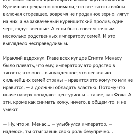
Купчишки прекрасно понимали, что все тяготы войны,
включая сгоревшее, вовремя не проданное зерно, лягут
на них, а на захваченный курейшитский пролив, один
черт, сядут военные. А если быть совсем точным,
несколько родственных императору семей. И это
выглядело несправедливым.
Ираклий вздохнул. Главе всех купцов Египта Менасу
было плевать, что ему, императору это родство в
тягость; что оно – вынужденное; что несколько
сильнейших семей страны – нравится это кому-то или не
нравится, — а должны обладать властью. Потому что
иначе наверх попадают центурионы – такие, как Фока. А
эти, кроме как снимать кожу, ничего, в общем-то, и не
умеют.
— Ну, что ж, Менас… — улыбнулся император, —
надеюсь, ты отыграешь свою роль безупречно…