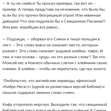
— А ты не смейся! Ты просил примера, так вот он –
пример. А теперь представь на мгновение, что было бы,
если бы это прочел безгрешный отрок! Или невинная
девушка! Что они подумали бы о Священном Писании?!
Или вам, жеребцам все равно…
— Подожди, — оборвал его Симон и ткнул пальцем в
лист. – Это слово вовсе не означает место, которым
рожают. Это слово означает родовое клеймо, тавро. И
там, и там основа – «род», но это разные слова*! Так что
Моисей нес в Ковчеге обычные слитки с клеймами своих
племен. А клеймо – чтобы не перепутать, где чье золото.
*Любопытно, что английские переводы эфиопской
«Кибре Негаст» (одной из реликтовых версий Библии) и
поныне содержат именно слово «член».
Кифа оторопело моргнул. Выходило так, что священный
библейский текст вовсе не был непристойным! А Симон