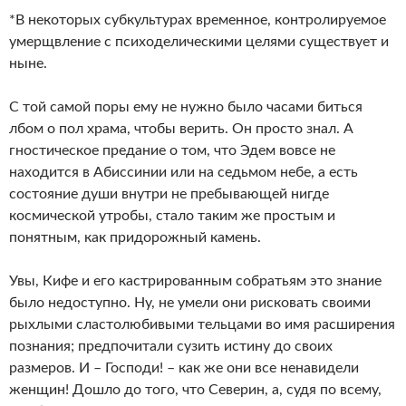
*В некоторых субкультурах временное, контролируемое
умерщвление с психоделическими целями существует и
ныне.
С той самой поры ему не нужно было часами биться
лбом о пол храма, чтобы верить. Он просто знал. А
гностическое предание о том, что Эдем вовсе не
находится в Абиссинии или на седьмом небе, а есть
состояние души внутри не пребывающей нигде
космической утробы, стало таким же простым и
понятным, как придорожный камень.
Увы, Кифе и его кастрированным собратьям это знание
было недоступно. Ну, не умели они рисковать своими
рыхлыми сластолюбивыми тельцами во имя расширения
познания; предпочитали сузить истину до своих
размеров. И – Господи! – как же они все ненавидели
женщин! Дошло до того, что Северин, а, судя по всему,