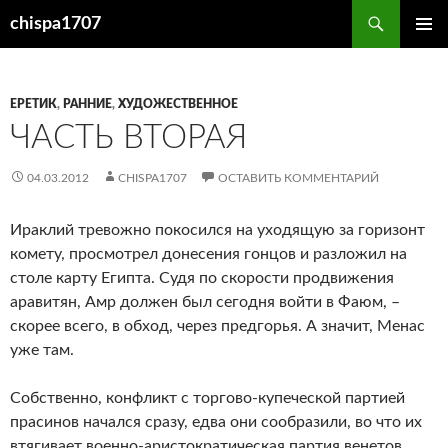
Перейти
Поиск
chispa1707
к
ОСНОВ
содержимому
МЕНЮ
ЕРЕТИК
,
РАННИЕ
,
ХУДОЖЕСТВЕННОЕ
ЧАСТЬ ВТОРАЯ
04.03.2012
CHISPA1707
ОСТАВИТЬ КОММЕНТАРИЙ
Ираклий тревожно покосился на уходящую за горизонт
комету, просмотрел донесения гонцов и разложил на
столе карту Египта. Судя по скорости продвижения
аравитян, Амр должен был сегодня войти в Фаюм, –
скорее всего, в обход, через предгорья. А значит, Менас
уже там.
Собственно, конфликт с торгово-купеческой партией
прасинов начался сразу, едва они сообразили, во что их
втягивает военно-аристократическая партия венетов.