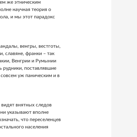
тем же этническим
полне научная теория о
ола, и мы этот парадокс
андалы, венгры, вестготы,
и, славяне, франки – так
акии, Венгрии и Румынии
сь рудники, поставлявшие
о совсем уж паническим и в
е видят внятных следов
они указывают вполне
означать, что переселенцев
остального населения