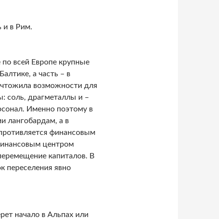
 и в Рим.
 по всей Европе крупные
алтике, а часть – в
ичтожила возможности для
: соль, драгметаллы и –
рсонал. Именно поэтому в
 лангобардам, а в
опротивляется финансовым
 финансовым центром
перемещение капиталов. В
ок переселения явно
рет начало в Альпах или