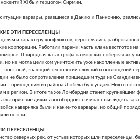
нокентий XI был герцогом Сирмии.
 ситуации варвары, рвавшиеся в Дакию и Паннонию, рвались
КИЕ ЭТИ ПЕРЕСЕЛЕНЦЫ
 целям и характеру конфликтов, переселялись разбросанные
кие корпорации. Работали парами: часть клана вестготов на Б
оморье. Природная катастрофа на морских побережьях ун
и, но не могла целиком уничтожить уже накопленные активы
 – опытный, знающий технологии слияний и поглощений пе
ии не было сопротивления пришедшим туда из Скандинавии
ии – пришедшим из района Любека бургундам. Никто не с
ям в регион. В итоге та же Ломбардия станет крупнейшим
 а «вторжение диких лангобардов» начинает выглядеть как 
 войск наверняка были и какие-то варвары, но общий поряд
яли не они.
ЛИ ПЕРЕСЕЛЕНЦЫ
ство северных рек, от устьев которых шли переселенцы, бе