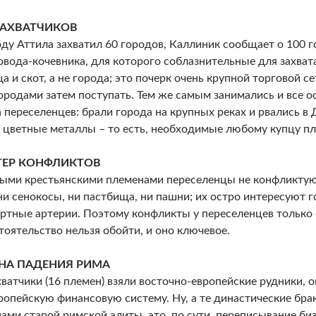
ЗАХВАТЧИКОВ
оду Аттила захватил 60 городов, Каллиник сообщает о 100 г
вода-кочевника, для которого соблазнительные для захват
а и скот, а не города; это почерк очень крупной торговой с
ородами затем поступать. Тем же самым занимались и все о
 переселенцев: брали города на крупных реках и рвались в
ь цветные металлы – то есть, необходимые любому купцу п
ТЕР КОНФЛИКТОВ
ыми крестьянскими племенами переселенцы не конфликтуют
и сенокосы, ни пастбища, ни пашни; их остро интересуют г
ртные артерии. Поэтому конфликты у переселенцев только 
тоятельство нельзя обойти, и оно ключевое.
НА ПАДЕНИЯ РИМА
хватчики (16 племен) взяли восточно-европейские рудники, о
опейскую финансовую систему. Ну, а те династические брак
ми старой римской элиты, это, по сути, переписывание биз