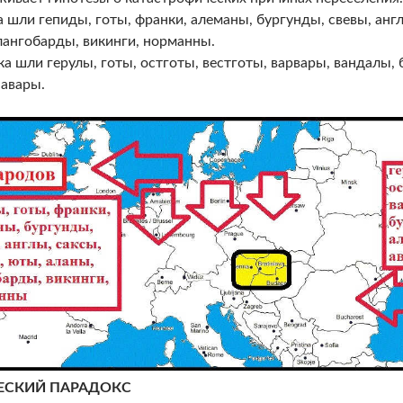
а шли гепиды, готы, франки, алеманы, бургунды, свевы, анг
лангобарды, викинги, норманны.
ка шли герулы, готы, остготы, вестготы, варвары, вандалы, 
 авары.
ЕСКИЙ ПАРАДОКС