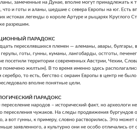
аланы, замеченные на Дунае, вполне могут принадлежать к 
, что и готы и аланы, шедшие с севера Европы на юг. Есть в
их истоках легенды о короле Артуре и рыцарях Круглого Ст
же разрешим.
ЦИОННЫЙ ПАРАДОКС
цать переселявшихся племен — алеманы, авары, булгары, в
 герулы, готы, гунны, куманы, лангобарды, остготы, печенег
че посетили территории современных Австрии, Чехии, Слов
те помечено желтым). В то время именно здесь располагали
и серебро, то есть, бегство с окраин Европы в центр не был
реследовало вполне понятные цели.
ЛОГИЧЕСКИЙ ПАРАДОКС
 переселение народов – исторический факт, но археологи н
о переселения чужаков. На следы продвижения бургундов 
о, а вот гунны, к примеру, словно растворились. Это может 
ньше заявленного, а культурно они не особо отличались от 