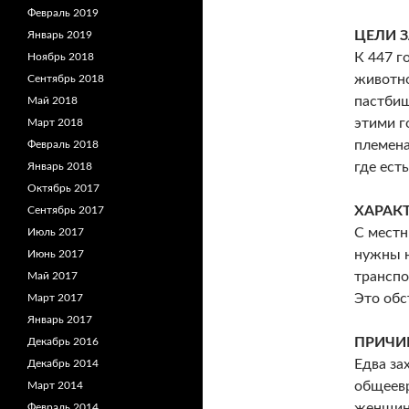
Февраль 2019
ЦЕЛИ 
Январь 2019
К 447 г
Ноябрь 2018
животно
Сентябрь 2018
пастбищ
Май 2018
этими г
Март 2018
племена
Февраль 2018
где ест
Январь 2018
Октябрь 2017
ХАРАК
Сентябрь 2017
С местн
Июль 2017
нужны н
Июнь 2017
транспо
Май 2017
Это обс
Март 2017
Январь 2017
ПРИЧИ
Декабрь 2016
Едва за
Декабрь 2014
общеевр
Март 2014
женщина
Февраль 2014