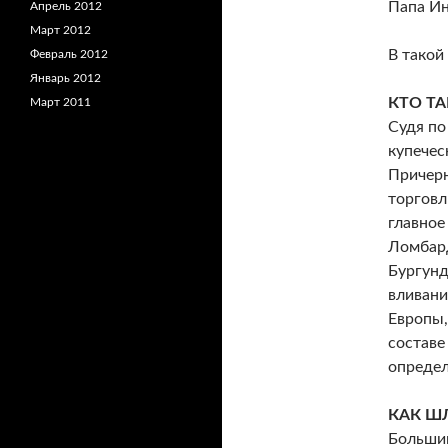
Папа Ин
Апрель 2012
Март 2012
В такой
Февраль 2012
Январь 2012
КТО ТА
Март 2011
Судя по
купечес
Причерн
торговл
главное
Ломбард
Бургунд
вливани
Европы,
составе
определ
КАК Ш
Большин