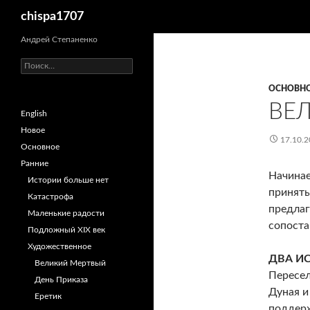
Поиск
chispa1707
Перейти
Андрей Степаненко
к
Найти:
содержимому
ОСНОВН
ВЕ
English
Новое
17.10.2
Основное
Ранние
Начинае
Истории больше нет
приняты
Катастрофа
предлаг
Маленькие радости
сопоста
Подложный XIX век
Художественное
ДВА И
Великий Мертвый
Пересел
День Приказа
Дуная и
Еретик
поддерж