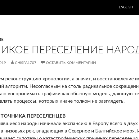
ENGLISH
ОЕ
ЛИКОЕ ПЕРЕСЕЛЕНИЕ НАРО
019
CHISPA1707
ОСТАВИТЬ КОММЕНТАРИЙ
м реконструкцию хронологии, а значит, и восстановление ис
й алгоритм. Несогласным на столь радикальное сокращени
аю воспринимать графики как обычную модель, дающую т
влять процессы, которых иначе толком не разглядеть.
СТОЧНИКА ПЕРЕСЕЛЕНЦЕВ
явшиеся народы начинали экспансию в Европу всего в двух 
 в низовьях рек, впадающих в Северное и Балтийское моря. 
ивает гипотезы о катастрофических причинах переселения.