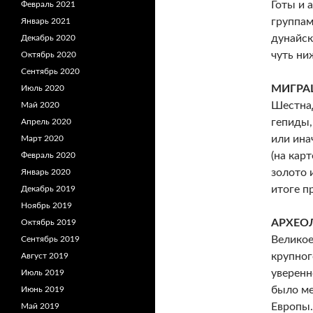
Готы и 
Февраль 2021
группам
Январь 2021
дунайск
Декабрь 2020
чуть ни
Октябрь 2020
Сентябрь 2020
МИГРА
Июль 2020
Шестнад
Май 2020
гепиды,
Апрель 2020
или ина
Март 2020
(на кар
Февраль 2020
золото 
Январь 2020
итоге п
Декабрь 2019
Ноябрь 2019
АРХЕО
Октябрь 2019
Великое
Сентябрь 2019
крупног
Август 2019
уверенн
Июль 2019
было ме
Июнь 2019
Европы.
Май 2019