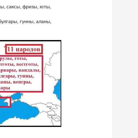
лы, саксы, фризы, юты,
булгары, гунны, аланы,