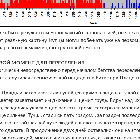
ет быть результатом манипуляций с хронологией, но я склон
т реальную картину. Купцы могли побежать уже на первом 
дара по их землям водно-грунтовой смесью.
ВОЙ МОМЕНТ ДЛЯ ПЕРЕСЕЛЕНИЯ
гически непосредственно перед началом бегства переселен
нта случился специфический инцидент в битве при Плацент
. Дождь и ветер хлестали пунийцев прямо в лицо и с такой 
ветер захватывает им дыхание и щемит грудь. Вдруг над их
о, раздались ужасающие раскаты грома, засверкали молнии…
щё сильнее. Тучи… стали сыпать градом… за градом последо
ли кто в этой жалкой куче людей и животных хотел приподнят
го сделать. В продолжение двух дней оставались они на этом
 много людей, много вьючных животных, а также и семь сл