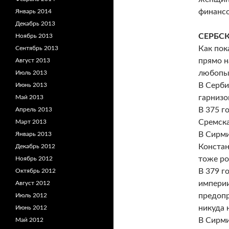
финансо
Январь 2014
Декабрь 2013
СЕРБС
Ноябрь 2013
Как пок
Сентябрь 2013
прямо н
Август 2013
любопыт
Июль 2013
В Серби
Июнь 2013
гарнизо
Май 2013
В 375 г
Апрель 2013
Сремска
Март 2013
В Сирми
Январь 2013
Констан
Декабрь 2012
тоже ро
Ноябрь 2012
В 379 г
Октябрь 2012
империи
Август 2012
предопр
Июль 2012
никуда 
Июнь 2012
В Сирми
Май 2012