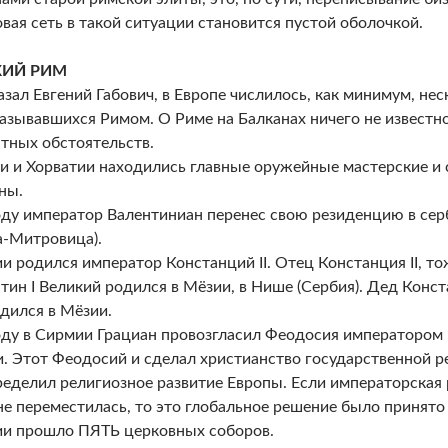
вая сеть в такой ситуации становится пустой оболочкой.
КИЙ РИМ
азал Евгений Габович, в Европе числилось, как минимум, нес
азывавшихся Римом. О Риме на Балканах ничего не известно
ных обстоятельств.
и и Хорватии находились главные оружейные мастерские и 
ны.
оду император Валентиниан перенес свою резиденцию в сер
-Митровица).
и родился император Констанций II. Отец Констанция II, т
тин I Великий родился в Мёзии, в Нише (Сербия). Дед Конст
дился в Мёзии.
оду в Сирмии Грациан провозгласил Феодосия императором 
. Этот Феодосий и сделал христианство государственной р
еделил религиозное развитие Европы. Если императорская 
не переместилась, то это глобальное решение было принято 
и прошло ПЯТЬ церковных соборов.