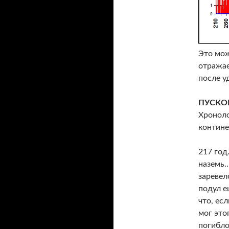
Это мож
отражае
после у
ПУСКО
Хроноло
контине
217 год
наземь…
заревел
подул е
что, ес
мог это
погибло