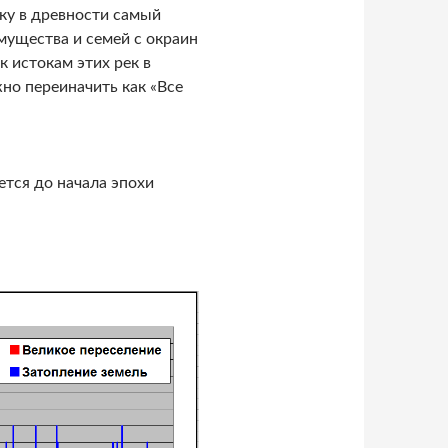
ьку в древности самый
мущества и семей с окраин
к истокам этих рек в
но переиначить как «Все
тся до начала эпохи