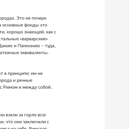
ородах. Это не почерк
а основные фонды это
ети, хорошо знающей, как с
стальные «варварские»
 Дакию и Паннонию – туда,
латежные эквиваленты.
 в принципе; им не
орода и речные
с Римом и между собой.
ни взяли за горло всю
и, что они заключали с
неса на себя. Римская