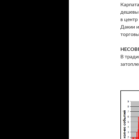
Карпата
дешевый
в центр
Дакии и
торговы
НЕСОВ
В тради
затопле