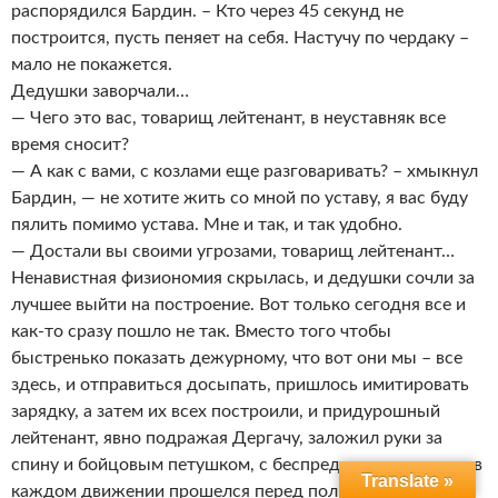
распорядился Бардин. – Кто через 45 секунд не
построится, пусть пеняет на себя. Настучу по чердаку –
мало не покажется.
Дедушки заворчали…
— Чего это вас, товарищ лейтенант, в неуставняк все
время сносит?
— А как с вами, с козлами еще разговаривать? – хмыкнул
Бардин, — не хотите жить со мной по уставу, я вас буду
пялить помимо устава. Мне и так, и так удобно.
— Достали вы своими угрозами, товарищ лейтенант…
Ненавистная физиономия скрылась, и дедушки сочли за
лучшее выйти на построение. Вот только сегодня все и
как-то сразу пошло не так. Вместо того чтобы
быстренько показать дежурному, что вот они мы – все
здесь, и отправиться досыпать, пришлось имитировать
зарядку, а затем их всех построили, и придурошный
лейтенант, явно подражая Дергачу, заложил руки за
спину и бойцовым петушком, с беспредельным понтом в
Translate »
каждом движении прошелся перед полком.