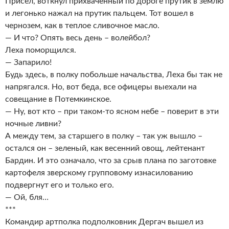
Присел, воткнул прихваченный по дороге прутик в землю
и легонько нажал на прутик пальцем. Тот вошел в
чернозем, как в теплое сливочное масло.
— И что? Опять весь день – волейбол?
Леха поморщился.
— Запарило!
Будь здесь, в полку побольше начальства, Леха бы так не
напрягался. Но, вот беда, все офицеры выехали на
совещание в Потемкинское.
— Ну, вот кто – при таком-то ясном небе – поверит в эти
ночные ливни?
А между тем, за старшего в полку – так уж вышло –
остался он – зеленый, как весенний овощ, лейтенант
Бардин. И это означало, что за срыв плана по заготовке
картофеля зверскому групповому изнасилованию
подвергнут его и только его.
— Ой, бля…
***
Командир артполка подполковник Дергач вышел из