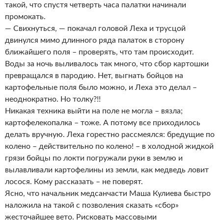
такой, что спустя четверть часа палатки начинали
промокать.
— Свихнуться, — покачал головой Леха и трусцой
двинулся мимо длинного ряда палаток в сторону
ближайшего поля – проверять, что там происходит.
Воды за ночь выливалось так много, что сбор картошки
превращался в пародию. Нет, выгнать бойцов на
картофельные поля было можно, и Леха это делал –
неоднократно. Но толку?!!
Никакая техника выйти на поле не могла – вязла;
картофелекопалка – тоже. А потому все приходилось
делать вручную. Леха горестно рассмеялся: бредущие по
колено – действительно по колено! – в холодной жидкой
грязи бойцы по локти погружали руки в землю и
вылавливали картофелины из земли, как медведь ловит
лосося. Кому рассказать – не поверят.
Ясно, что начальник медсанчасти Маша Кулиева быстро
наложила на такой с позволения сказать «сбор»
жесточайшее вето. Рисковать массовыми