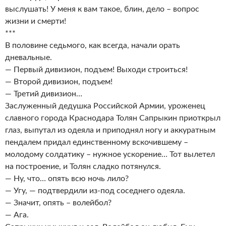
выслушать! У меня к вам такое, блин, дело – вопрос
жизни и смерти!
***
В половине седьмого, как всегда, начали орать
дневальные.
— Первый дивизион, подъем! Выходи строиться!
— Второй дивизион, подъем!
— Третий дивизион…
Заслуженный дедушка Российской Армии, уроженец
славного города Краснодара Толян Сапрыкин приоткрыл
глаз, выпутал из одеяла и приподнял ногу и аккуратным
пендалем придал единственному вскочившему –
молодому солдатику – нужное ускорение… Тот вылетел
на построение, и Толян сладко потянулся.
— Ну, что… опять всю ночь лило?
— Угу, — подтвердили из-под соседнего одеяла.
— Значит, опять – волейбол?
— Ага.