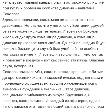
начальство главный канцелярист и осторожно глянул из-
под густых бровей на особиста дивизии – капитана
Соколова.
Здесь все понимали, сколь многое зависит от этого
дзержинца. Нет, ясно, что у него, как у Британии, друзей
быть не может – лишь интересы. И все-таки Соколов
имел имидж друга командира дивизии, а командир
дивизии приговоренного любил. Да, сейчас комдив Яцук
лежал в больнице, и случай был удобный, но особист
мог сказать и «нет». И вот если это случится, многое так
и повиснет в воздухе – вот как сейчас эта пауза. Опасная
пауза, нехорошая…
Соколов поджал губы, сжал и разжал крепкие, набитые
до ороговевших желтых мозолей кулаки, поднял глаза и
поочередно оглядел всех: трусливо уклонившегося от
вынесения суждений начальника штаба дивизии,
специально прибывшего из округа Брусникина, и,
наконец, канцеляриста. И каждый из офицеров, едва в
него утыкался этот оценивающий взгляд главного спеца