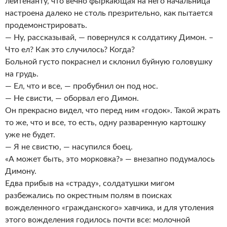
лейтенанту, что вечно фыркающая на него начальница
настроена далеко не столь презрительно, как пытается
продемонстрировать.
— Ну, рассказывай, — повернулся к солдатику Димон. –
Что ел? Как это случилось? Когда?
Больной густо покраснел и склонил буйную головушку
на грудь.
— Ел, что и все, — пробубнил он под нос.
— Не свисти, — оборвал его Димон.
Он прекрасно видел, что перед ним «годок». Такой жрать
то же, что и все, то есть, одну разваренную картошку
уже не будет.
— Я не свистю, — насупился боец.
«А может быть, это морковка?» — внезапно подумалось
Димону.
Едва прибыв на «страду», солдатушки мигом
разбежались по окрестным полям в поисках
вожделенного «гражданского» хавчика, и для утоления
этого вожделения годилось почти все: молочной