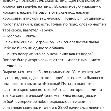
Вздохнул, рывком сел, схватил висящие под пологом
хлопчатые галифе, натянул. Вскрыл новую упаковку с
носками, надел. На ощупь отыскал под нарами
кроссовки, втиснул, зашнуровал. Поднялся. Отшвырнул
полог палатки и, как есть, голый по пояс, словно черт из
табакерки, вылетел наружу.
— Господи! Опять?!
На синем-синем… огромном, как генеральская пайка…
небе не было ни единого облачка.
— И кто поверит, что всю ночь лило как из ведра?
Вопрос был риторическим; ответ – известным: никто.
— Ужоснах.
Выразиться точнее было немыслимо. Уже четвертые
сутки подряд, едва артполк прибыл на земли бывшего
подшефного колхоза «Красный Путь», а ныне типа
частного крестьянского хозяйства, повторялся один и
тот же синоптический феномен. Едва командовали
отбой, сумеречное небо покрывалось тучами – в
считанные минуты, и где-то к 23.00 начинался ливень –