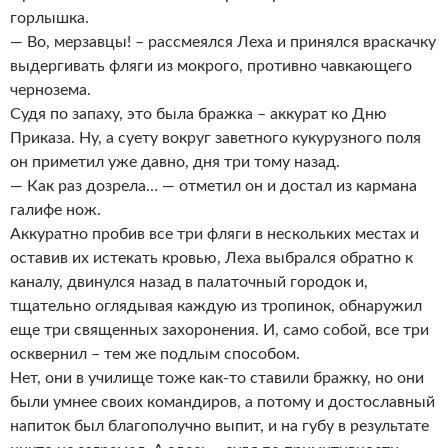
горлышка.
— Во, мерзавцы! – рассмеялся Леха и принялся враскачку
выдергивать фляги из мокрого, противно чавкающего
чернозема.
Судя по запаху, это была бражка – аккурат ко Дню
Приказа. Ну, а суету вокруг заветного кукурузного поля
он приметил уже давно, дня три тому назад.
— Как раз дозрела… — отметил он и достал из кармана
галифе нож.
Аккуратно пробив все три фляги в нескольких местах и
оставив их истекать кровью, Леха выбрался обратно к
каналу, двинулся назад в палаточный городок и,
тщательно оглядывая каждую из тропинок, обнаружил
еще три священных захоронения. И, само собой, все три
осквернил – тем же подлым способом.
Нет, они в училище тоже как-то ставили бражку, но они
были умнее своих командиров, а потому и достославный
напиток был благополучно выпит, и на губу в результате