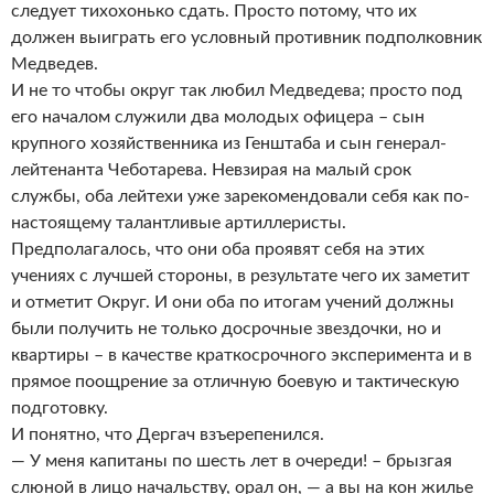
следует тихохонько сдать. Просто потому, что их
должен выиграть его условный противник подполковник
Медведев.
И не то чтобы округ так любил Медведева; просто под
его началом служили два молодых офицера – сын
крупного хозяйственника из Генштаба и сын генерал-
лейтенанта Чеботарева. Невзирая на малый срок
службы, оба лейтехи уже зарекомендовали себя как по-
настоящему талантливые артиллеристы.
Предполагалось, что они оба проявят себя на этих
учениях с лучшей стороны, в результате чего их заметит
и отметит Округ. И они оба по итогам учений должны
были получить не только досрочные звездочки, но и
квартиры – в качестве краткосрочного эксперимента и в
прямое поощрение за отличную боевую и тактическую
подготовку.
И понятно, что Дергач взъерепенился.
— У меня капитаны по шесть лет в очереди! – брызгая
слюной в лицо начальству, орал он, — а вы на кон жилье