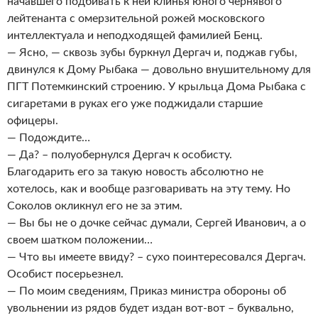
начавшего подбивать к ней клинья юного чернявого
лейтенанта с омерзительной рожей московского
интеллектуала и неподходящей фамилией Бенц.
— Ясно, — сквозь зубы буркнул Дергач и, поджав губы,
двинулся к Дому Рыбака — довольно внушительному для
ПГТ Потемкинский строению. У крыльца Дома Рыбака с
сигаретами в руках его уже поджидали старшие
офицеры.
— Подождите…
— Да? – полуобернулся Дергач к особисту.
Благодарить его за такую новость абсолютно не
хотелось, как и вообще разговаривать на эту тему. Но
Соколов окликнул его не за этим.
— Вы бы не о дочке сейчас думали, Сергей Иванович, а о
своем шатком положении…
— Что вы имеете ввиду? – сухо поинтересовался Дергач.
Особист посерьезнел.
— По моим сведениям, Приказ министра обороны об
увольнении из рядов будет издан вот-вот – буквально,