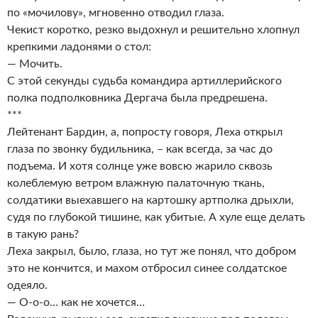
по «мочилову», мгновенно отводил глаза.
Чекист коротко, резко выдохнул и решительно хлопнул
крепкими ладонями о стол:
— Мочить.
С этой секунды судьба командира артиллерийского
полка подполковника Дергача была предрешена.
***
Лейтенант Бардин, а, попросту говоря, Леха открыл
глаза по звонку будильника, – как всегда, за час до
подъема. И хотя солнце уже вовсю жарило сквозь
колеблемую ветром влажную палаточную ткань,
солдатики выехавшего на картошку артполка дрыхли,
судя по глубокой тишине, как убитые. А хуле еще делать
в такую рань?
Леха закрыл, было, глаза, но тут же понял, что добром
это не кончится, и махом отбросил синее солдатское
одеяло.
— О-о-о… как не хочется…