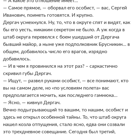
— А какое это отношение имеет…
— Самое прямое, — оборвал его особист, — вас, Сергей
Иванович, поиметь готовятся. И крупно.
Дергач усмехнулся. Ну, то, что в округе спят и видят, как
бы его уесть, никаким секретом не было. А уж когда в
штаб округа перевелся с боем ушедший от Дергача
бывший майор, а ныне уже подполковник Брусникин… в
общем, добавилось число его врагов, изрядно
добавилось.
— И в чем я провинился на этот раз? – саркастично
скривил губы Дергач.
— Ищут, — развел руками особист, — все понимают, кто
вы на самом деле, но «по условиям полета» вас
предполагается мочить, как последнего гамнюка…
— Ясно, — кивнул Дергач.
Вечно подыгрывающий то вашим, то нашим, особист и
здесь не открыл особенной тайны. То, что штаб округа
нашел козла отпущения, стало ясно, едва они созвали
это трехдневное совещание. Сегодня был третий,