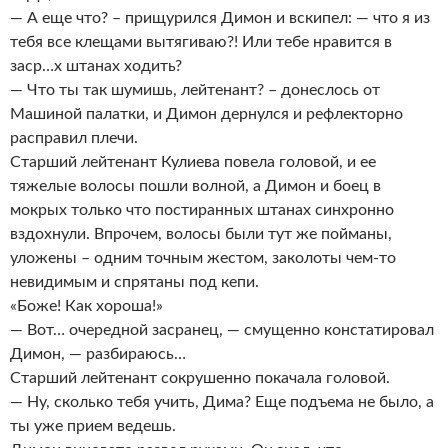
— А еще что? – прищурился Димон и вскипел: — что я из
тебя все клещами вытягиваю?! Или тебе нравится в
заср…х штанах ходить?
— Что ты так шумишь, лейтенант? – донеслось от
Машиной палатки, и Димон дернулся и рефлекторно
расправил плечи.
Старший лейтенант Кулиева повела головой, и ее
тяжелые волосы пошли волной, а Димон и боец в
мокрых только что постиранных штанах синхронно
вздохнули. Впрочем, волосы были тут же пойманы,
уложены – одним точным жестом, заколоты чем-то
невидимым и спрятаны под кепи.
«Боже! Как хороша!»
— Вот… очередной засранец, — смущенно констатировал
Димон, — разбираюсь…
Старший лейтенант сокрушенно покачала головой.
— Ну, сколько тебя учить, Дима? Еще подъема не было, а
ты уже прием ведешь.