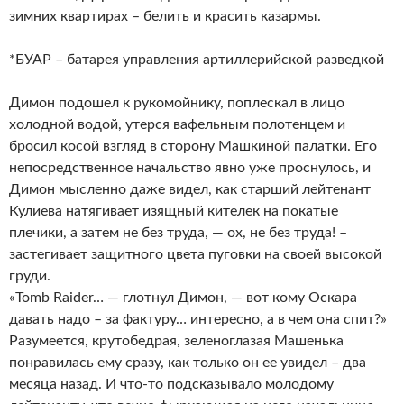
зимних квартирах – белить и красить казармы.
*БУАР – батарея управления артиллерийской разведкой
Димон подошел к рукомойнику, поплескал в лицо
холодной водой, утерся вафельным полотенцем и
бросил косой взгляд в сторону Машкиной палатки. Его
непосредственное начальство явно уже проснулось, и
Димон мысленно даже видел, как старший лейтенант
Кулиева натягивает изящный кителек на покатые
плечики, а затем не без труда, — ох, не без труда! –
застегивает защитного цвета пуговки на своей высокой
груди.
«Tomb Raider… — глотнул Димон, — вот кому Оскара
давать надо – за фактуру… интересно, а в чем она спит?»
Разумеется, крутобедрая, зеленоглазая Машенька
понравилась ему сразу, как только он ее увидел – два
месяца назад. И что-то подсказывало молодому