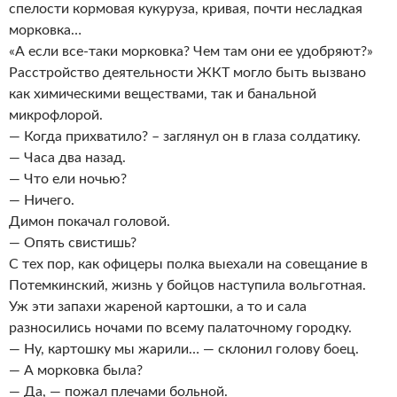
спелости кормовая кукуруза, кривая, почти несладкая
морковка…
«А если все-таки морковка? Чем там они ее удобряют?»
Расстройство деятельности ЖКТ могло быть вызвано
как химическими веществами, так и банальной
микрофлорой.
— Когда прихватило? – заглянул он в глаза солдатику.
— Часа два назад.
— Что ели ночью?
— Ничего.
Димон покачал головой.
— Опять свистишь?
С тех пор, как офицеры полка выехали на совещание в
Потемкинский, жизнь у бойцов наступила вольготная.
Уж эти запахи жареной картошки, а то и сала
разносились ночами по всему палаточному городку.
— Ну, картошку мы жарили… — склонил голову боец.
— А морковка была?
— Да, — пожал плечами больной.