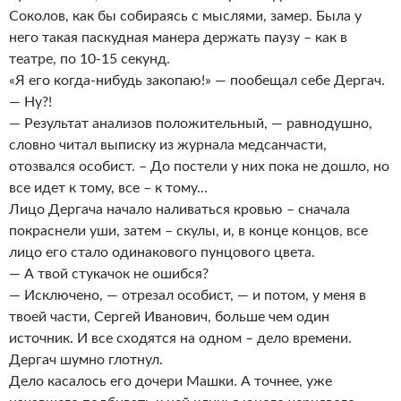
Соколов, как бы собираясь с мыслями, замер. Была у
него такая паскудная манера держать паузу – как в
театре, по 10-15 секунд.
«Я его когда-нибудь закопаю!» — пообещал себе Дергач.
— Ну?!
— Результат анализов положительный, — равнодушно,
словно читал выписку из журнала медсанчасти,
отозвался особист. – До постели у них пока не дошло, но
все идет к тому, все – к тому…
Лицо Дергача начало наливаться кровью – сначала
покраснели уши, затем – скулы, и, в конце концов, все
лицо его стало одинакового пунцового цвета.
— А твой стукачок не ошибся?
— Исключено, — отрезал особист, — и потом, у меня в
твоей части, Сергей Иванович, больше чем один
источник. И все сходятся на одном – дело времени.
Дергач шумно глотнул.
Дело касалось его дочери Машки. А точнее, уже