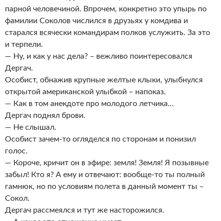
парной человечиной. Впрочем, конкретно это упырь по
фамилии Соколов числился в друзьях у комдива и
старался всячески командирам полков услужить. За это
и терпели.
— Ну, и как у нас дела? – вежливо поинтересовался
Дергач.
Особист, обнажив крупные желтые клыки, улыбнулся
открытой американской улыбкой – напоказ.
— Как в том анекдоте про молодого летчика…
Дергач поднял брови.
— Не слышал.
Особист зачем-то огляделся по сторонам и понизил
голос.
— Короче, кричит он в эфире: земля! Земля! Я позывные
забыл! Кто я? А ему и отвечают: вообще-то ты полный
гамнюк, но по условиям полета в данный момент ты –
Сокол.
Дергач рассмеялся и тут же насторожился.