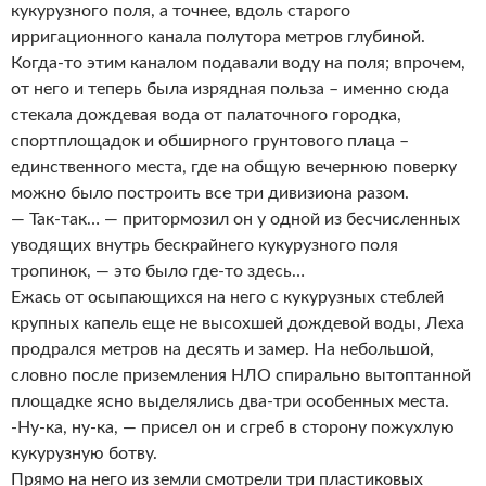
кукурузного поля, а точнее, вдоль старого
ирригационного канала полутора метров глубиной.
Когда-то этим каналом подавали воду на поля; впрочем,
от него и теперь была изрядная польза – именно сюда
стекала дождевая вода от палаточного городка,
спортплощадок и обширного грунтового плаца –
единственного места, где на общую вечернюю поверку
можно было построить все три дивизиона разом.
— Так-так… — притормозил он у одной из бесчисленных
уводящих внутрь бескрайнего кукурузного поля
тропинок, — это было где-то здесь…
Ежась от осыпающихся на него с кукурузных стеблей
крупных капель еще не высохшей дождевой воды, Леха
продрался метров на десять и замер. На небольшой,
словно после приземления НЛО спирально вытоптанной
площадке ясно выделялись два-три особенных места.
-Ну-ка, ну-ка, — присел он и сгреб в сторону пожухлую
кукурузную ботву.
Прямо на него из земли смотрели три пластиковых