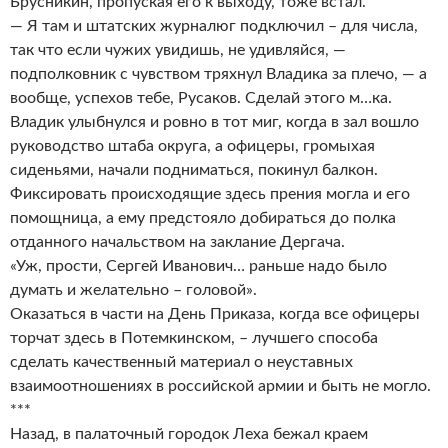
Брусникин, пропуская его к выходу, тоже встал.
— Я там и штатских журналюг подключил – для числа,
так что если чужих увидишь, не удивляйся, —
подполковник с чувством тряхнул Владика за плечо, — а
вообще, успехов тебе, Русаков. Сделай этого м…ка.
Владик улыбнулся и ровно в тот миг, когда в зал вошло
руководство штаба округа, а офицеры, громыхая
сиденьями, начали подниматься, покинул балкон.
Фиксировать происходящие здесь прения могла и его
помощница, а ему предстояло добираться до полка
отданного начальством на заклание Дергача.
«Уж, прости, Сергей Иванович… раньше надо было
думать и желательно – головой».
Оказаться в части на День Приказа, когда все офицеры
торчат здесь в Потемкинском, – лучшего способа
сделать качественный материал о неуставных
взаимоотношениях в российской армии и быть не могло.
***
Назад, в палаточный городок Леха бежал краем