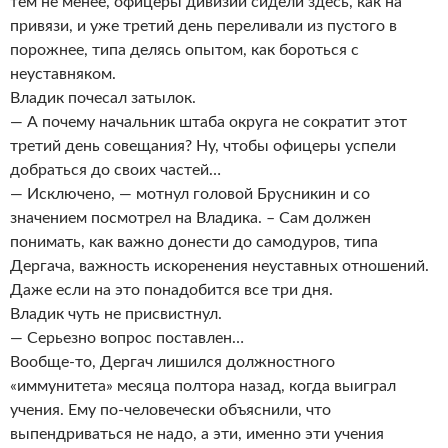
тем не менее, офицеры дивизии сидели здесь, как на
привязи, и уже третий день переливали из пустого в
порожнее, типа делясь опытом, как бороться с
неуставняком.
Владик почесал затылок.
— А почему начальник штаба округа не сократит этот
третий день совещания? Ну, чтобы офицеры успели
добраться до своих частей…
— Исключено, — мотнул головой Брусникин и со
значением посмотрел на Владика. – Сам должен
понимать, как важно донести до самодуров, типа
Дергача, важность искоренения неуставных отношений.
Даже если на это понадобится все три дня.
Владик чуть не присвистнул.
— Серьезно вопрос поставлен…
Вообще-то, Дергач лишился должностного
«иммунитета» месяца полтора назад, когда выиграл
учения. Ему по-человечески объяснили, что
выпендриваться не надо, а эти, именно эти учения