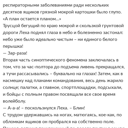
респираторными заболеваниями ради нескольких
десятков ящиков грязной мокрой картошки было глупо.
«А план остается планом…»
Трусцой бегущий по краю мокрой и скользкой грунтовой
дороги Леха поднял глаза в небо и болезненно застонал:
небо уже было идеально чистым – ни единого белого
перышка!
— Зар-раза!
Вторая часть синоптического феномена заключалась в
том, что за час-полтора до подъема ливень прекращался,
а тучи рассасывались – буквально на глазах! Затем, как в
насмешку над планами командования, весь день жарило
солнце; палатки, а главное, спортплощадки, подсыхали,
и бойцы с полным правом посвящали все свое время
волейболу.
— А-а-а! – поскользнулся Леха. – Блин!
С трудом удержавшись на ногах, матюгаясь, кое-как, по
обломкам ящиков он пробрался на собственно поле.