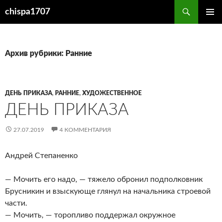
Перейти
Поиск
chispa1707
к
ОСНОВ
содержимому
МЕНЮ
Архив рубрики: Ранние
ДЕНЬ ПРИКАЗА
,
РАННИЕ
,
ХУДОЖЕСТВЕННОЕ
ДЕНЬ ПРИКАЗА
27.07.2019
4 КОММЕНТАРИЯ
Андрей Степаненко
— Мочить его надо, — тяжело обронил подполковник
Брусникин и взыскующе глянул на начальника строевой
части.
— Мочить, — торопливо поддержал окружное