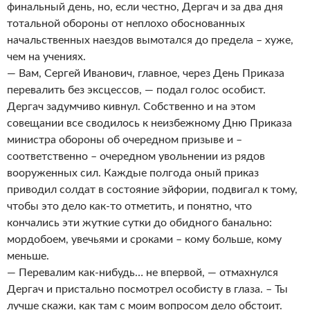
финальный день, но, если честно, Дергач и за два дня
тотальной обороны от неплохо обоснованных
начальственных наездов вымотался до предела – хуже,
чем на учениях.
— Вам, Сергей Иванович, главное, через День Приказа
перевалить без эксцессов, — подал голос особист.
Дергач задумчиво кивнул. Собственно и на этом
совещании все сводилось к неизбежному Дню Приказа
министра обороны об очередном призыве и –
соответственно – очередном увольнении из рядов
вооруженных сил. Каждые полгода оный приказ
приводил солдат в состояние эйфории, подвигал к тому,
чтобы это дело как-то отметить, и понятно, что
кончались эти жуткие сутки до обидного банально:
мордобоем, увечьями и сроками – кому больше, кому
меньше.
— Перевалим как-нибудь… не впервой, — отмахнулся
Дергач и пристально посмотрел особисту в глаза. – Ты
лучше скажи, как там с моим вопросом дело обстоит.