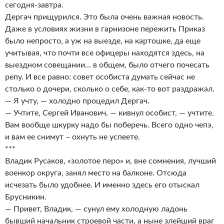
сегодня-завтра.
Дергач прищурился. Это была очень важная новость.
Даже в условиях жизни в гарнизоне пережить Приказ
было непросто, а уж на выезде, на картошке, да еще
учитывая, что почти все офицеры находятся здесь, на
выездном совещании… в общем, было отчего почесать
репу. И все равно: совет особиста думать сейчас не
столько о дочери, сколько о себе, как-то вот раздражал.
— Я учту, — холодно процедил Дергач.
— Учтите, Сергей Иванович, — кивнул особист, — учтите.
Вам вообще шкурку надо бы поберечь. Всего одно чепэ,
и вам ее снимут – охнуть не успеете.
***
Владик Русаков, «золотое перо» и, вне сомнения, лучший
военкор округа, занял место на балконе. Отсюда
исчезать было удобнее. И именно здесь его отыскал
Брусникин.
— Привет, Владик, — сунул ему холодную ладонь
бывший начальник строевой части, а ныне злейший враг