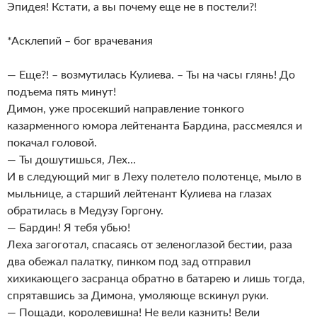
Эпидея! Кстати, а вы почему еще не в постели?!
*Асклепий – бог врачевания
— Еще?! – возмутилась Кулиева. – Ты на часы глянь! До
подъема пять минут!
Димон, уже просекший направление тонкого
казарменного юмора лейтенанта Бардина, рассмеялся и
покачал головой.
— Ты дошутишься, Лех…
И в следующий миг в Леху полетело полотенце, мыло в
мыльнице, а старший лейтенант Кулиева на глазах
обратилась в Медузу Горгону.
— Бардин! Я тебя убью!
Леха загоготал, спасаясь от зеленоглазой бестии, раза
два обежал палатку, пинком под зад отправил
хихикающего засранца обратно в батарею и лишь тогда,
спрятавшись за Димона, умоляюще вскинул руки.
— Пощади, королевишна! Не вели казнить! Вели