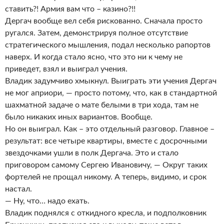
ставить?! Армия вам что – казино?!!
Дергач вообще вел себя рискованно. Сначала просто
ругался. Затем, демонстрируя полное отсутствие
стратегического мышления, подал несколько рапортов
наверх. И когда стало ясно, что это ни к чему не
приведет, взял и выиграл учения.
Владик задумчиво хмыкнул. Выиграть эти учения Дергач
не мог априори, — просто потому, что, как в стандартной
шахматной задаче о мате белыми в три хода, там не
было никаких иных вариантов. Вообще.
Но он выиграл. Как – это отдельный разговор. Главное –
результат: все четыре квартиры, вместе с досрочными
звездочками ушли в полк Дергача. Это и стало
приговором самому Сергею Ивановичу, — Округ таких
фортелей не прощал никому. А теперь, видимо, и срок
настал.
— Ну, что… надо ехать.
Владик поднялся с откидного кресла, и подполковник