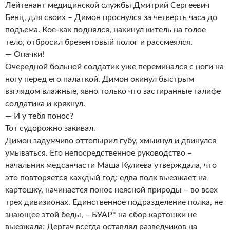
Лейтенант медицинской службы Дмитрий Сергеевич
Бенц, для своих – Димон проснулся за четверть часа до
подъема. Кое-как поднялся, накинул китель на голое
тело, отбросил брезентовый полог и рассмеялся.
— Опачки!
Очередной больной солдатик уже переминался с ноги на
ногу перед его палаткой. Димон окинул быстрым
взглядом влажные, явно только что застиранные галифе
солдатика и крякнул.
— И у тебя понос?
Тот судорожно закивал.
Димон задумчиво оттопырил губу, хмыкнул и двинулся
умываться. Его непосредственное руководство –
начальник медсанчасти Маша Кулиева утверждала, что
это повторяется каждый год: едва полк выезжает на
картошку, начинается понос неясной природы – во всех
трех дивизионах. Единственное подразделение полка, не
знающее этой беды, – БУАР* на сбор картошки не
выезжала; Дергач всегда оставлял разведчиков на