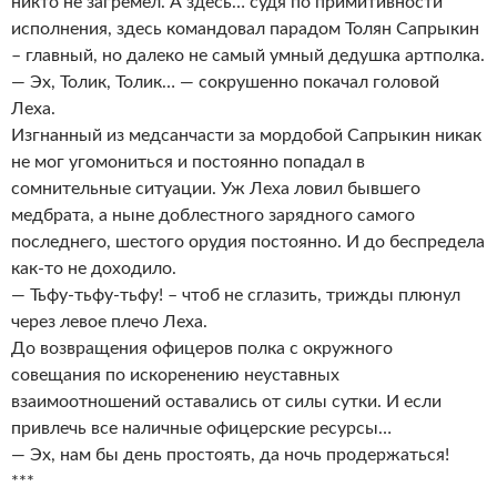
никто не загремел. А здесь… судя по примитивности
исполнения, здесь командовал парадом Толян Сапрыкин
– главный, но далеко не самый умный дедушка артполка.
— Эх, Толик, Толик… — сокрушенно покачал головой
Леха.
Изгнанный из медсанчасти за мордобой Сапрыкин никак
не мог угомониться и постоянно попадал в
сомнительные ситуации. Уж Леха ловил бывшего
медбрата, а ныне доблестного зарядного самого
последнего, шестого орудия постоянно. И до беспредела
как-то не доходило.
— Тьфу-тьфу-тьфу! – чтоб не сглазить, трижды плюнул
через левое плечо Леха.
До возвращения офицеров полка с окружного
совещания по искоренению неуставных
взаимоотношений оставались от силы сутки. И если
привлечь все наличные офицерские ресурсы…
— Эх, нам бы день простоять, да ночь продержаться!
***