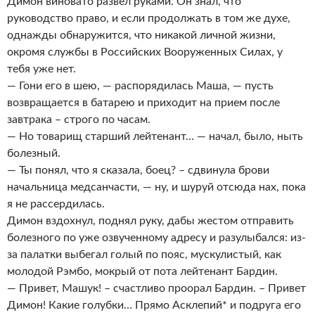
Димон виновато развел руками. Он знал, что
руководство право, и если продолжать в том же духе,
однажды обнаружится, что никакой личной жизни,
окромя службы в Российских Вооруженных Силах, у
тебя уже нет.
— Гони его в шею, — распорядилась Маша, — пусть
возвращается в батарею и приходит на прием после
завтрака – строго по часам.
— Но товарищ старший лейтенант… — начал, было, ныть
болезный.
— Ты понял, что я сказала, боец? – сдвинула брови
начальница медсанчасти, — ну, и шуруй отсюда нах, пока
я не рассердилась.
Димон вздохнул, поднял руку, дабы жестом отправить
болезного по уже озвученному адресу и разулыбался: из-
за палатки выбегал голый по пояс, мускулистый, как
молодой Рэмбо, мокрый от пота лейтенант Бардин.
— Привет, Машук! – счастливо проорал Бардин. – Привет
Димон! Какие голубки… Прямо Асклепий* и подруга его