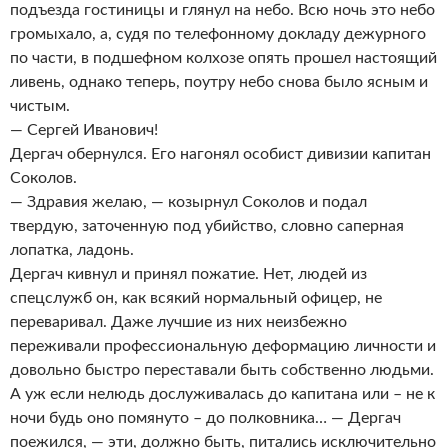
подъезда гостиницы и глянул на небо. Всю ночь это небо
громыхало, а, судя по телефонному докладу дежурного
по части, в подшефном колхозе опять прошел настоящий
ливень, однако теперь, поутру небо снова было ясным и
чистым.
— Сергей Иванович!
Дергач обернулся. Его нагонял особист дивизии капитан
Соколов.
— Здравия желаю, — козырнул Соколов и подал
твердую, заточенную под убийство, словно саперная
лопатка, ладонь.
Дергач кивнул и принял пожатие. Нет, людей из
спецслужб он, как всякий нормальный офицер, не
переваривал. Даже лучшие из них неизбежно
переживали профессиональную деформацию личности и
довольно быстро переставали быть собственно людьми.
А уж если нелюдь дослуживалась до капитана или – не к
ночи будь оно помянуто – до полковника… — Дергач
поежился, — эти, должно быть, питались исключительно