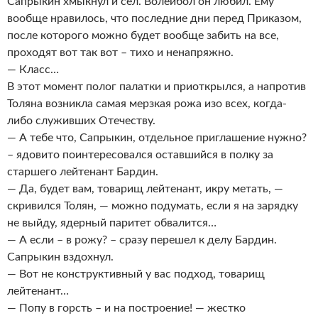
Сапрыкин хмыкнул и сел. Волейбол он любил. Ему
вообще нравилось, что последние дни перед Приказом,
после которого можно будет вообще забить на все,
проходят вот так вот – тихо и ненапряжно.
— Класс…
В этот момент полог палатки и приоткрылся, а напротив
Толяна возникла самая мерзкая рожа изо всех, когда-
либо служивших Отечеству.
— А тебе что, Сапрыкин, отдельное приглашение нужно?
– ядовито поинтересовался оставшийся в полку за
старшего лейтенант Бардин.
— Да, будет вам, товарищ лейтенант, икру метать, —
скривился Толян, — можно подумать, если я на зарядку
не выйду, ядерный паритет обвалится…
— А если – в рожу? – сразу перешел к делу Бардин.
Сапрыкин вздохнул.
— Вот не конструктивный у вас подход, товарищ
лейтенант…
— Попу в горсть – и на построение! — жестко