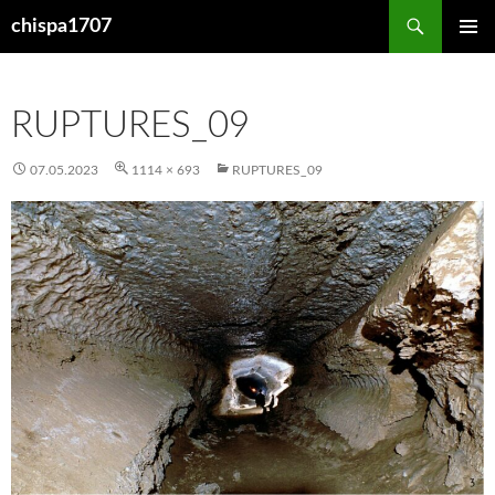
Перейти
Поиск
chispa1707
к
ОСНОВ
содержимому
МЕНЮ
RUPTURES_09
07.05.2023
1114 × 693
RUPTURES_09