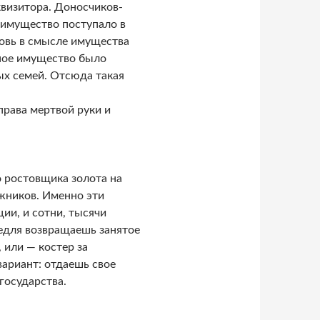
визитора. Доносчиков-
 имущество поступало в
ковь в смысле имущества
ное имущество было
ых семей. Отсюда такая
рава мертвой руки и
 ростовщика золота на
лжников. Именно эти
ии, и сотни, тысячи
едля возвращаешь занятое
 или — костер за
вариант: отдаешь свое
государства.