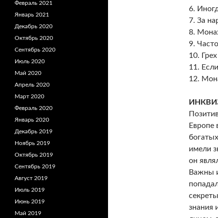
Февраль 2021
6. Иног
Январь 2021
7. За н
Декабрь 2020
8. Мона
Октябрь 2020
9. Част
Сентябрь 2020
10. Гре
Июль 2020
11. Есл
Май 2020
12. Мон
Апрель 2020
Март 2020
ИНКВИ
Февраль 2020
Позитив
Январь 2020
Европе 
Декабрь 2019
богатых
Ноябрь 2019
имели з
Октябрь 2019
он явля
Сентябрь 2019
Важны и
Август 2019
попадал
Июль 2019
секреты
Июнь 2019
знания 
Май 2019