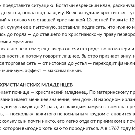
ь представьте ситуацию. Богатый еврейский клан, раскинув
 до устья, попал под раздачу. Всех вынудили креститься, ту
ий у только что ставшей христианкой 13-летней Ривки (с 1
ер), сунули ее в пыточную, заставили подписать, что нужно 
сь до горла — до ставшего по христианскому праву перво
семьи мужчины.
еально не в теме; еще вчера он считал родство по матери и 
венности, а потому говорит лишнее, быстро признает вину, 
вся торговая сеть — от истоков до устья — переходит фамил
 минимум, эффект — максимальный.
 ХРИСТИАНСКИХ МЛАДЕНЦЕВ
риант почище — христанский младенец. По материнскому пр
вания имеет меньшее значение, чем дочь. В народном ирла
ь дочку замуж до 21 раза, и с каждым замужеством она пр
ь, — поскольку нажитого непосильным трудом становится в
оскольку сын почти никто, его легко отдают приймаком в п
с которой выгодно хоть как-то породниться. А в 1767 году 