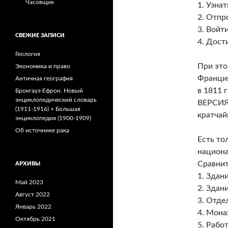
Часовщик
1. Узна
2. Отпр
3. Войт
СВЕЖИЕ ЗАПИСИ
4. Дост
Геология
При это
Экономика и право
Франции
Античная география
в 1811 
Брокгауз-Ефрон. Новый
энциклопедический словарь
ВЕРСИЯ:
(1911-1916) + Большая
кратчай
энциклопедия (1900-1909)
Об источнике рака
Есть то
национа
Сравнит
АРХИВЫ
1. Здан
Май 2023
2. Здан
Август 2022
3. Отде
Январь 2022
4. Мона
Октябрь 2021
5. Рабо