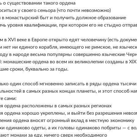
ть о существовании такого ордена
оситься у своего сеньора (что почти невозможно)
и в монастырский быт и получить должное образование
ичь уровня квалификации, при котором его не стыдно отпра
м в XVI веке в Европе открыто едят человечину (есть докумен
 нет ни единого корабля, имеющего не римское, не языческо
году в народе весьма популярны совершенно языческие Черн
 монашеские ордена во всем их великолепии созданы в XIX 
шие сроки, буквально за годы.
лько один способ мгновенно записать в ряды ордена тысячи
льностей в самых разных концах планеты, и этот способ н
е сами:
ия ордена расположены в самых разных регионах
ия ордена хорошо укреплены, и выйти без разрешения нево
ления ордена вносят огромный вклад в местную экономику
хи одинаково одеты, а их головы одинаково побриты — с в
тают монахи за еду, ничего сверх необходимого