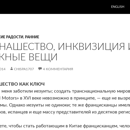
ENGLISH
ИЕ РАДОСТИ
,
РАННИЕ
НАШЕСТВО, ИНКВИЗИЦИЯ 
ЖНЫЕ ВЕЩИ
014
CHISPA1707
4 КОММЕНТАРИЯ
ЕСТВО КАК КЛЮЧ
 меня заботили иезуиты; создать транснациональную миро
l Motors» в XVI веке невозможно в принципе, — еще не выз
мы. Однако иезуиты не одиноки; те же францисканцы имели 
ов, испанцев и еще массу представителей из десятков регио
те, чтобы стать работающим в Китае францисканцем, челов