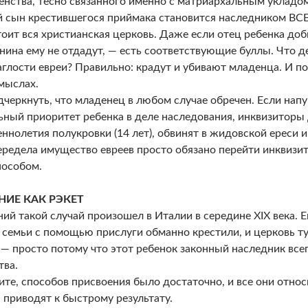
нства, тесно связанного именно с матриархальным укладом
 сын крестившегося приймака становится наследником ВСЕГ
тоит вся христианская церковь. Даже если отец ребенка доб
нина ему не отдадут, — есть соответствующие буллы. Что 
аглости евреи? Правильно: крадут и убивают младенца. И п
мыслах.
дчеркнуть, что младенец в любом случае обречен. Если нап
ный приоритет ребенка в деле наследования, инквизиторы
ннолетия полукровки (14 лет), обвинят в жидовской ереси и 
ередела имущество евреев просто обязано перейти инквизи
особом.
НИЕ КАК РЭКЕТ
ий такой случай произошел в Италии в середине XIX века. Е
 семьи с помощью прислуги обманно крестили, и церковь тут
 — просто потому что этот ребенок законный наследник все
ва.
ите, способов присвоения было достаточно, и все они относ
, приводят к быстрому результату.