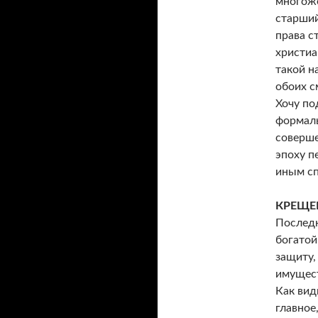
многоже
старший
права с
христиа
такой н
обоих с
Хочу по
формаль
соверше
эпоху п
иным сп
КРЕЩЕ
Последн
богатой
защиту,
имущест
Как вид
главное