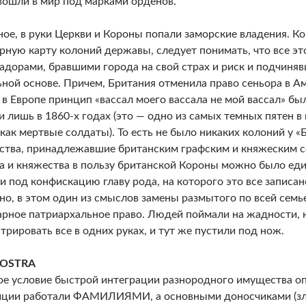
вошли в мир под марками орденов.
ное, в руки Церкви и Короны попали заморские владения. К
рную карту колоний державы, следует понимать, что все эт
адорами, бравшими города на свой страх и риск и подчиняв
ной основе. Причем, Британия отменила право сеньора в Ам
 в Европе принцип «вассал моего вассала не мой вассал» б
и лишь в 1860-х годах (это — одно из самых темных пятен в
 как мертвые солдаты). То есть не было никаких колоний у «
ства, принадлежавшие британским графским и княжеским се
а и княжества в пользу британской Короны можно было ед
и под конфискацию главу рода, на которого это все записан
о, в этом один из смыслов замены размытого по всей семь
арное патриархальное право. Людей поймали на жадности, 
трировать все в одних руках, и тут же пустили под нож.
NOSTRA
е условие быстрой интеграции разнородного имущества оп
ции работали ФАМИЛИЯМИ, а основными доносчиками (зл