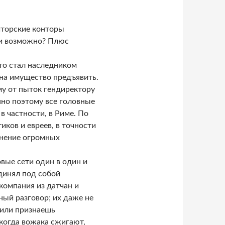
иторские конторы
ки возможно? Плюс
кто стал наследником
на имущество предъявить.
му от пыток гендиректору
но поэтому все головные
в частности, в Риме. По
иков и евреев, в точности
инение огромных
вые сети один в один и
единял под собой
компания из датчан и
ный разговор; их даже не
 или признаешь
когда вожака сжигают,