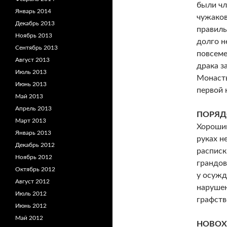
были чл
Январь 2014
чужаков
Декабрь 2013
правиль
Ноябрь 2013
долго н
Сентябрь 2013
повсеме
Август 2013
драка з
Июль 2013
Монасты
Июнь 2013
первой 
Май 2013
Апрель 2013
ПОРЯД
Март 2013
Хороший
Январь 2013
руках н
Декабрь 2012
расписк
Ноябрь 2012
грандов
Октябрь 2012
у осужд
Август 2012
нарушен
Июль 2012
графств
Июнь 2012
Май 2012
НОВОХ