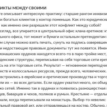
ИКТЫ МЕЖДУ СВОИМИ
е описывает интересную практику: старшие рангом инквиз
и богатых клиентов у контор поменьше. Как это юридичес
: как именно они разрешали этот конфликт между собой?
взгляд, все упирается в центральный офис клана еретиков: 
ьного офиса, тот может и бумаги остальным претендентам 
м случае можно взять печать, сунуть на подпись озверевше
 и недостающие правовые документы тут же появятся. Имен
онашеских орденов находятся всего-то в паре-тройке мест, 
рденские структуры, переписывая на себя торговые сети ерет
ь на эти торговые сети. Результат — мгновенное переподч
нств и колоссальных ресурсов, прежде всего, человеческих.
встроились в еврейские и еретические производства и торго
ли их — во всех деталях. Если орден ухватил много, он объ
ко сетей. Именно так в орденах и появилась разношерстная 
ев, баварцев и чехов, поляков и румын. Крестьяне — отдель
али, когда переписывали на монастырь. Выбор-то невелик:
ьный правовой акт, или отправляешься на костер. Обычно, 