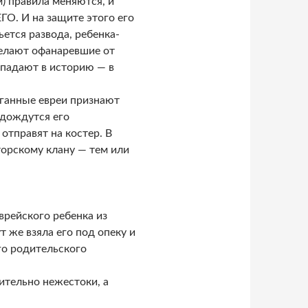
) правила меняются, и
О. И на защите этого его
ьется развода, ребенка-
делают офанаревшие от
опадают в историю — в
уганные евреи признают
 дождутся его
отправят на костер. В
торскому клану — тем или
врейского ребенка из
 же взяла его под опеку и
го родительского
ительно нежестоки, а