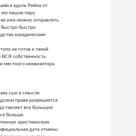
шийся вдоль Рейна от
т же нашли пару
2 ее уже можно отправлять
и быстро быстро
родства юридическим
тупо не готов к такой
и ВСЯ собственность
ии местного инквизитора.
аву сын в смысле
ндском праве разрешается
едставляет все большую
се больше.
очтенную христианскую
(официальная дата отмены