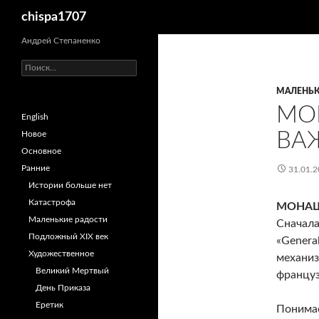
Поиск
chispa1707
Перейти
Андрей Степаненко
к
Найти:
содержимому
МАЛЕНЬК
МО
English
ВА
Новое
Основное
Ранние
31.01.2
Истории больше нет
Катастрофа
МОНАШ
Маленькие радости
Сначала
Подложный XIX век
«Genera
Художественное
механиз
Великий Мертвый
француз
День Приказа
Еретик
Понимае