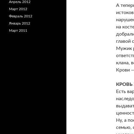
Апрель 2012
А тепер
Март 2012
истоков
Февраль 2012
нарушен
Январь 2012
на кост
Март 2011
добрали
главой 
Мужик р
ответст
клана, 
Крови —
КРОВЬ
Есть ва
наследо
выдават
ценност
Ну, а п
семью, 