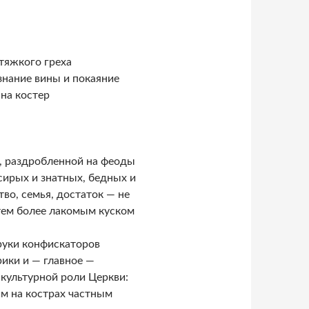
тяжкого греха
знание вины и покаяние
 на костер
, раздробленной на феоды
сирых и знатных, бедных и
во, семья, достаток — не
 тем более лакомым куском
руки конфискаторов
ики и — главное —
культурной роли Церкви:
м на кострах частным