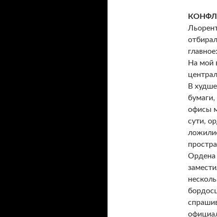
КОНФЛ
Льорент
отбирал
главное
На мой 
централ
В худше
бумаги,
офисы м
сути, о
ложилис
простра
Ордена 
замести
несколь
бордосц
спрашив
официал