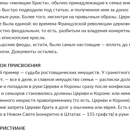
ены «милиции Христа», обычно принадлежащие к семье инк
 быстро подводили под статью, и полученное ими за донос
ные руки. Более того, несмотря на привычные образы, Цер
е была единой: во времена Французской революции церков
стно феодальным, то есть, разбитым на владения конкретн
а епископские кресла.
рские феоды, кстати, были самые настоящие — вплоть до п
ночи. Документы остались.
ОК ПРИСВОЕНИЯ
 пример — судьба ростовщических имуществ. У грамотного
ет, — все в деле, и главное имущество семьи — расписки до
и и попадали в руки Церкви и Короны сразу после конфискац
 и сеньоров становились должны Церкви и Короне: или нем
енного нехристя правопреемнику (то есть, Церкви и Короне),
ие запрета Церкви брать в долг у язычника или еврея. Есть 
о в Новом Свете (конкретно в Штатах — 155 графств) в руки 
РИСТИАНЕ