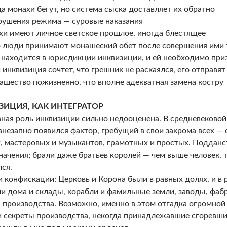
да монахи бегут, но система сыска доставляет их обратно
арушения режима — суровые наказания
хи имеют личное светское прошлое, иногда блестящее
о люди принимают монашеский обет после совершения ими 
х находится в юрисдикции инквизиции, и ей необходимо при
и инквизиция сочтет, что грешник не раскаялся, его отправят
ашество пожизненно, что вполне адекватная замена костру
ЗИЦИЯ, КАК ИНТЕГРАТОР
ная роль инквизиции сильно недооценена. В средневековой
внезапно появился фактор, гребущий в свои закрома всех — 
, мастеровых и музыкантов, грамотных и простых. Подданст
начения; брали даже братьев королей — чем выше человек,
лся.
 конфискации: Церковь и Корона были в равных долях, и в 
и дома и склады, корабли и фамильные земли, заводы, фабр
 производства. Возможно, именно в этом отгадка огромной 
и секреты производства, некогда принадлежавшие сгоревши