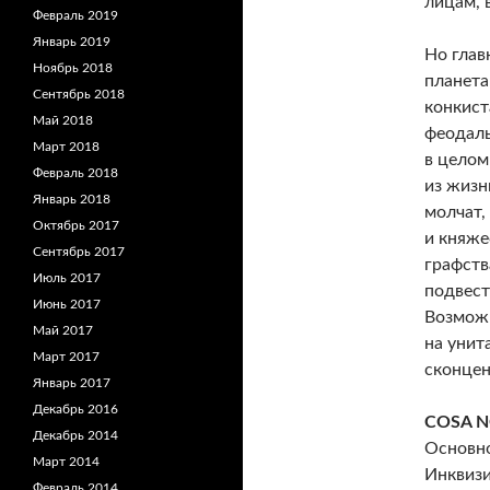
лицам, 
Февраль 2019
Январь 2019
Но глав
Ноябрь 2018
планета
Сентябрь 2018
конкист
Май 2018
феодаль
Март 2018
в целом
Февраль 2018
из жизн
Январь 2018
молчат,
Октябрь 2017
и княже
Сентябрь 2017
графств
Июль 2017
подвест
Июнь 2017
Возможн
Май 2017
на унит
Март 2017
сконцен
Январь 2017
Декабрь 2016
COSA 
Декабрь 2014
Основно
Март 2014
Инквизи
Февраль 2014