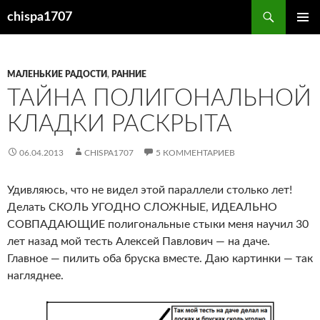
Перейти
Поиск
chispa1707
к
ОСНОВ
содержимому
МЕНЮ
МАЛЕНЬКИЕ РАДОСТИ
,
РАННИЕ
ТАЙНА ПОЛИГОНАЛЬНОЙ
КЛАДКИ РАСКРЫТА
06.04.2013
CHISPA1707
5 КОММЕНТАРИЕВ
Удивляюсь, что не видел этой параллели столько лет!
Делать СКОЛЬ УГОДНО СЛОЖНЫЕ, ИДЕАЛЬНО
СОВПАДАЮЩИЕ полигональные стыки меня научил 30
лет назад мой тесть Алексей Павлович — на даче.
Главное — пилить оба бруска вместе. Даю картинки — так
нагляднее.