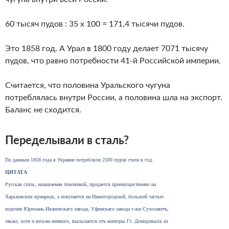
60 тысяч пудов : 35 х 100 = 171,4 тысячи пудов.
Это 1858 год. А Урал в 1800 году делает 7071 тысячу
пудов, что равно потребности 41-й Российской империи.
Считается, что половина Уральского чугуна
потреблялась внутри России, а половина шла на экспорт.
Баланс не сходится.
Переделывали в сталь?
По данным 1858 года в Украине потребляли 2500 пудов стали в год.
ЦИТАТА
:
Русская сталь, называемая томлянкой, продается преимущественно на
Харьковских ярмарках, а покупается на Нижегородской, большей частью
изделия Юрюзань-Ивановскаго завода, Уфимскаго завода г-жи Сухозаветъ,
также, хотя и весьма немного, высылается отъ конторы Гг. Демидовыхъ из