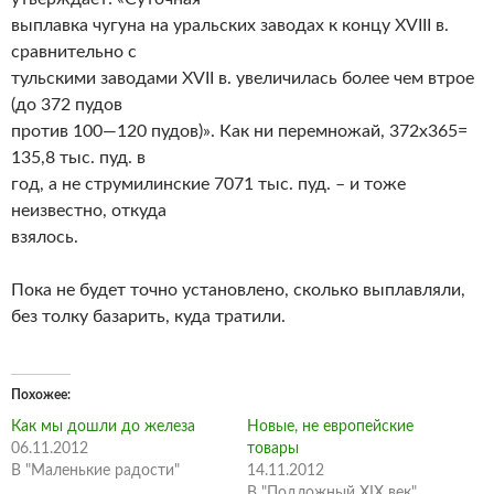
выплавка чугуна на уральских заводах к концу XVIII в.
сравнительно с
тульскими заводами XVII в. увеличилась более чем втрое
(до 372 пудов
против 100—120 пудов)». Как ни перемножай, 372х365=
135,8 тыс. пуд. в
год, а не струмилинские 7071 тыс. пуд. – и тоже
неизвестно, откуда
взялось.
Пока не будет точно установлено, сколько выплавляли,
без толку базарить, куда тратили.
Похожее
Как мы дошли до железа
Новые, не европейские
06.11.2012
товары
В "Маленькие радости"
14.11.2012
В "Подложный XIX век"