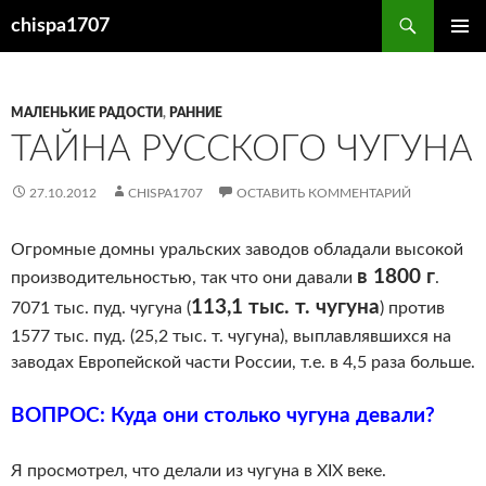
Перейти
Поиск
chispa1707
к
ОСНОВ
содержимому
МЕНЮ
МАЛЕНЬКИЕ РАДОСТИ
,
РАННИЕ
ТАЙНА РУССКОГО ЧУГУНА
27.10.2012
CHISPA1707
ОСТАВИТЬ КОММЕНТАРИЙ
Огромные домны уральских заводов обладали высокой
в 1800 г
производительностью, так что они давали
.
113,1 тыс. т. чугуна
7071 тыс. пуд. чугуна (
) против
1577 тыс. пуд. (25,2 тыс. т. чугуна), выплавлявшихся на
заводах Европейской части России, т.е. в 4,5 раза больше.
ВОПРОС: Куда они столько чугуна девали?
Я просмотрел, что делали из чугуна в XIX веке.