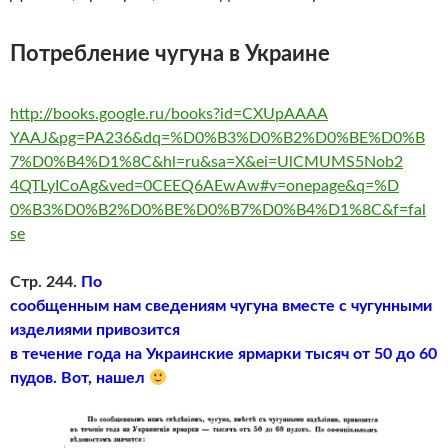
Потребление чугуна в Украине
http://books.google.ru/books?id=CXUpAAAA
YAAJ&pg=PA236&dq=%D0%B3%D0%B2%D0%BE%D0%B
7%D0%B4%D1%8C&hl=ru&sa=X&ei=UlCMUMS5Nob2
4QTLyICoAg&ved=0CEEQ6AEwAw#v=onepage&q=%D
0%B3%D0%B2%D0%BE%D0%B7%D0%B4%D1%8C&f=fal
se
Стр. 244.
По
сообщенным нам сведениям чугуна вместе с чугунными
изделиями привозится
в течение года на Украинские ярмарки тысяч от 50 до 60
пудов. Вот, нашел