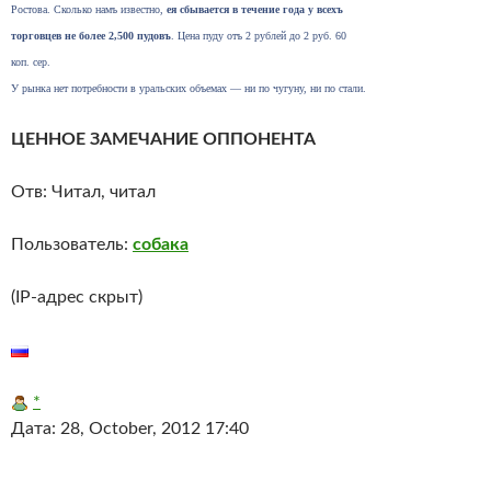
Ростова. Сколько намъ известно,
ея сбывается в течение года у всехъ
торговцев не более 2,500 пудовъ
. Цена пуду отъ 2 рублей до 2 руб. 60
коп. сер.
У рынка нет потребности в уральских объемах — ни по чугуну, ни по стали.
ЦЕННОЕ ЗАМЕЧАНИЕ ОППОНЕНТА
Отв: Читал, читал
Пользователь:
собака
(IP-адрес скрыт)
*
Дата: 28, October, 2012 17:40