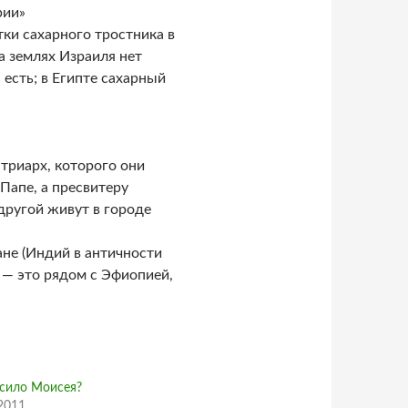
рии»
ки сахарного тростника в
а землях Израиля нет
 есть; в Египте сахарный
триарх, которого они
Папе, а пресвитеру
другой живут в городе
не (Индий в античности
 — это рядом с Эфиопией,
осило Моисея?
.2011