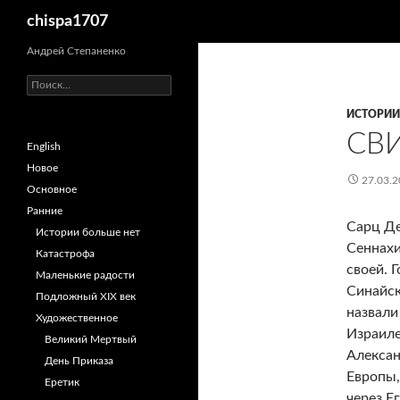
Поиск
chispa1707
Перейти
Андрей Степаненко
к
Найти:
содержимому
ИСТОРИИ
СВ
English
Новое
27.03.2
Основное
Ранние
Сарц Де
Истории больше нет
Сеннахи
Катастрофа
своей. 
Маленькие радости
Синайск
Подложный XIX век
назвали
Художественное
Израиле
Великий Мертвый
Алексан
День Приказа
Европы,
Еретик
через Е