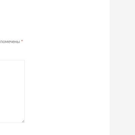
я помечены
*