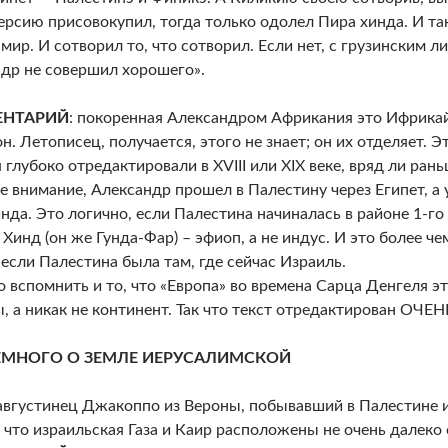
ерсию присовокупил, тогда только одолел Пира хинда. И так
мир. И сотворил то, что сотворил. Если нет, с грузинским л
др не совершил хорошего».
НТАРИЙ
: покоренная Александром Африкания это Ифрикайя
н. Летописец, получается, этого не знает; он их отделяет. Э
 глубоко отредактировали в XVIII или XIX веке, вряд ли рань
е внимание, Александр прошел в Палестину через Египет, а
нда. Это логично, если Палестина начиналась в районе 1-го
 Хинд (он же Гунда-Фар) – эфиоп, а не индус. И это более ч
 если Палестина была там, где сейчас Израиль.
 вспомнить и то, что «Европа» во времена Сарца Денгеля э
, а никак не континент. Так что текст отредактирован ОЧЕ
ЕМНОГО О ЗЕМЛЕ ИЕРУСАЛИМСКОЙ
вгустинец Джакоппо из Вероны, побывавший в Палестине и 
, что израильская Газа и Каир расположены не очень далеко 