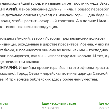
наисладчайший плод, и называется он тростник меда Заха
НТАРИЙ
. Явное описание долины Нила. Процесс переработ
не детально описал Бурхард с Сионской горы. Одна беда: н
 воды, чтобы растить сахарный тростник. А в долине Нила –
к – исконная сельхозпродукция.
ильдесгаймский, автор «Истории трех кельнских волхвов»
индийцы, рожденные в царстве пресвитера Иоанна, у них па
т Фома, и повинуются они ему во всем, как мы – господину 
они повинуются, как мы – императору или королю. И тот, и 
где почили три волхва».
НТАРИЙ
. Индийцы пресвитера Иоанна это эфиопы-христиа
сколько). Город Сеува – еврейская вотчина царицы Савской,
ее. И три волхва библейских здесь более чем уместны.
я рая
Еще несколько стран
Где н
11
27.03.2011
27.03