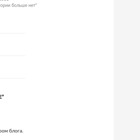
тории больше нет"
Е”
ом блога.