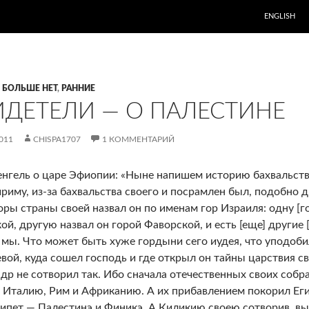
ENGLISH
 БОЛЬШЕ НЕТ
,
РАННИЕ
ИДЕТЕЛИ — О ПАЛЕСТИНЕ
011
CHISPA1707
1 КОММЕНТАРИЙ
нгель о царе Эфиопии: «Ныне напишем историю бахвальства
риму, из-за бахвальства своего и посрамлен был, подобно д
Горы страны своей назвал он по именам гор Израиля: одну [г
ой, другую назвал он горой Фаворской, и есть [еще] другие 
 мы. Что может быть хуже гордыни сего иудея, что уподоби
вой, куда сошел господь и где открыл он тайны царствия св
др не сотворил так. Ибо сначала отечественных своих собр
 Италию, Рим и Африканию. А их прибавлением покорил Еги
гипет — Палестинэ и Финикэ. А Киликию своею сотворив, вы