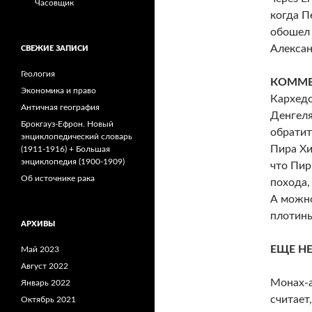
Часовщик
когда П
обошел 
Алексан
СВЕЖИЕ ЗАПИСИ
Геология
КОММЕ
Экономика и право
Кархедо
Античная география
Денгеля
Брокгауз-Ефрон. Новый
обратит
энциклопедический словарь
Пира Хи
(1911-1916) + Большая
энциклопедия (1900-1909)
что Пир
Об источнике рака
похода,
А можно
плотины
АРХИВЫ
ЕЩЕ Н
Май 2023
Август 2022
Монах-а
Январь 2022
считает
Октябрь 2021