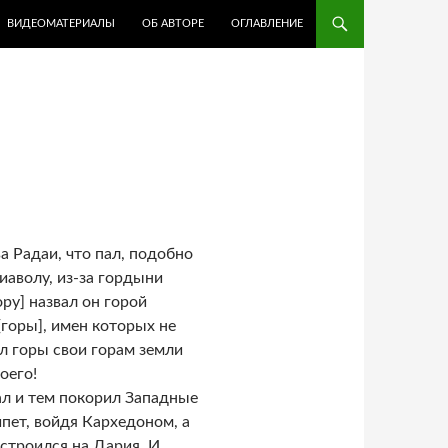
ВИДЕОМАТЕРИАЛЫ
ОБ АВТОРЕ
ОГЛАВЛЕНИЕ
 Радаи, что пал, подобно
иаволу, из-за гордыни
ору] назвал он горой
[горы], имен которых не
л горы свои горам земли
оего!
ал и тем покорил Западные
пет, войдя Кархедоном, а
строился на Дария. И