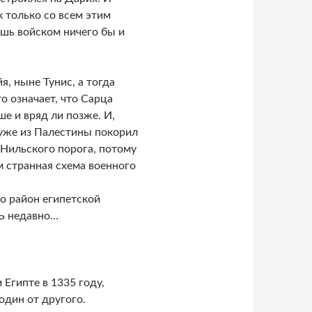
 только со всем этим
ишь войском ничего бы и
, ныне Тунис, а тогда
то означает, что Сарца
ше и вряд ли позже. И,
 уже из Палестины покорил
 Нильского порога, потому
ем странная схема военного
то район египетской
НЬ недавно…
Египте в 1335 году,
один от другого.