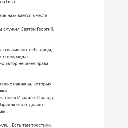
 и Гиза.
ерь называется в честь
зы служил Святой Георгий,
«Рассказывают небылицы,
это неправда».
но автор не имел права
 также павианы, которых
ки».
стное в Израиле. Правда,
Израиля его отделяет
квы.
емле… Есть там тростник,