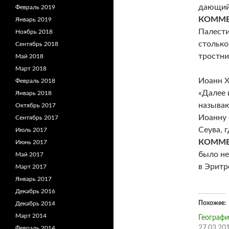
дающий 
Февраль 2019
КОММЕ
Январь 2019
Палести
Ноябрь 2018
столько
Сентябрь 2018
тростни
Май 2018
Март 2018
Иоанн Х
Февраль 2018
«Далее 
Январь 2018
называю
Октябрь 2017
Иоанну 
Сентябрь 2017
Сеува, 
Июль 2017
КОММЕ
Июнь 2017
было не
Май 2017
в Эритр
Март 2017
Январь 2017
Декабрь 2016
Похожее
Декабрь 2014
Март 2014
Географи
27.03.20
Февраль 2014