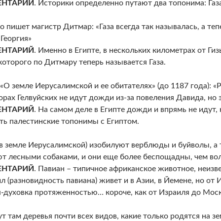
НТАРИЙ
. Историки определенно путают два топонима: Газа
то пишет магистр Дитмар: «Газа всегда так называлась, а теп
 Георгия»
НТАРИЙ
. Именно в Египте, в нескольких километрах от Ги
 которого по Дитмару теперь называется Газа.
 «О земле Иерусалимской и ее обитателях» (до 1187 года): 
горах Гелвуйских не идут дожди из-за повеления Давида, но 
НТАРИЙ
. На самом деле в Египте дожди и впрямь не идут, 
ть палестинские топонимы с Египтом.
(в земле Иерусалимской) изобилуют верблюды и буйволы, а
т лесными собаками, и они еще более беспощадны, чем вол
НТАРИЙ
. Павиан – типичное африканское животное, неизве
л (разновидность павиана) живет и в Азии, в Йемене, но от 
-духовка протяженностью… короче, как от Израиля до Мос
ут там деревья почти всех видов, какие только родятся на з