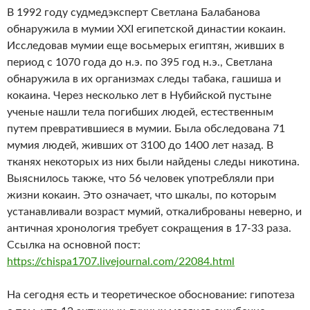
В 1992 году судмедэксперт Светлана Балабанова
обнаружила в мумии XXI египетской династии кокаин.
Исследовав мумии еще восьмерых египтян, живших в
период с 1070 года до н.э. по 395 год н.э., Светлана
обнаружила в их организмах следы табака, гашиша и
кокаина. Через несколько лет в Нубийской пустыне
ученые нашли тела погибших людей, естественным
путем превратившиеся в мумии. Была обследована 71
мумия людей, живших от 3100 до 1400 лет назад. В
тканях некоторых из них были найдены следы никотина.
Выяснилось также, что 56 человек употребляли при
жизни кокаин. Это означает, что шкалы, по которым
устанавливали возраст мумий, откалиброваны неверно, и
античная хронология требует сокращения в 17-33 раза.
Ссылка на основной пост:
https://chispa1707.livejournal.com/22084.html
На сегодня есть и теоретическое обоснование: гипотеза