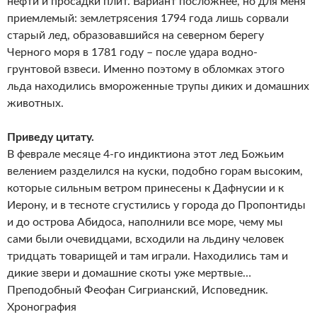
нефти и просадки плит. Вариант посложнее, но для меня
приемлемый: землетрясения 1794 года лишь сорвали
старый лед, образовавшийся на северном берегу
Черного моря в 1781 году – после удара водно-
грунтовой взвеси. Именно поэтому в обломках этого
льда находились вмороженные трупы диких и домашних
животных.
Приведу цитату.
В феврале месяце 4-го индиктиона этот лед Божьим
велением разделился на куски, подобно горам высоким,
которые сильным ветром принесены к Дафнусии и к
Иерону, и в тесноте сгустились у города до Пропонтиды
и до острова Абидоса, наполнили все море, чему мы
сами были очевидцами, всходили на льдину человек
тридцать товарищей и там играли. Находились там и
дикие звери и домашние скоты уже мертвые…
Преподобный Феофан Сигрианский, Исповедник.
Хронография