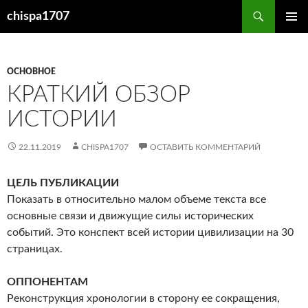
Перейти
Поиск
chispa1707
к
ОСНОВ
содержимому
МЕНЮ
ОСНОВНОЕ
КРАТКИЙ ОБЗОР
ИСТОРИИ
22.11.2019
CHISPA1707
ОСТАВИТЬ КОММЕНТАРИЙ
ЦЕЛЬ ПУБЛИКАЦИИ
Показать в относительно малом объеме текста все
основные связи и движущие силы исторических
событий. Это конспект всей истории цивилизации на 30
страницах.
ОППОНЕНТАМ
Реконструкция хронологии в сторону ее сокращения,