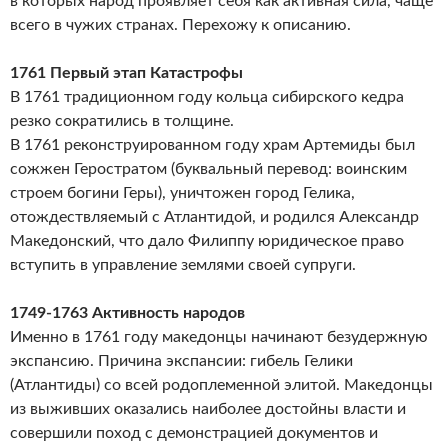
в которых народ проявляет себя как активная сила, чаще
всего в чужих странах. Перехожу к описанию.
1761 Первый этап Катастрофы
В 1761 традиционном году кольца сибирского кедра
резко сократились в толщине.
В 1761 реконструированном году храм Артемиды был
сожжен Геростратом (буквальный перевод: воинским
строем богини Геры), уничтожен город Гелика,
отождествляемый с Атлантидой, и родился Александр
Македонский, что дало Филиппу юридическое право
вступить в управление землями своей супруги.
1749-1763 Активность народов
Именно в 1761 году македонцы начинают безудержную
экспансию. Причина экспансии: гибель Гелики
(Атлантиды) со всей родоплеменной элитой. Македонцы
из выживших оказались наиболее достойны власти и
совершили поход с демонстрацией документов и