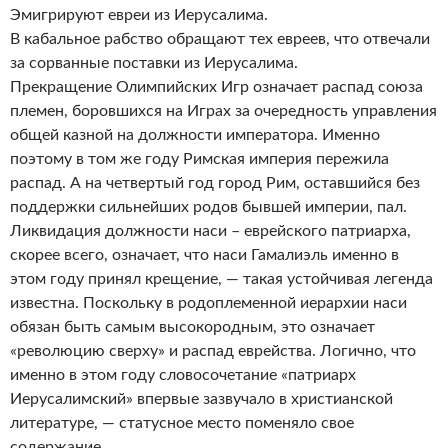
Эмигрируют евреи из Иерусалима.
В кабальное рабство обращают тех евреев, что отвечали
за сорванные поставки из Иерусалима.
Прекращение Олимпийских Игр означает распад союза
племен, боровшихся на Играх за очередность управления
общей казной на должности императора. Именно
поэтому в том же году Римская империя пережила
распад. А на четвертый год город Рим, оставшийся без
поддержки сильнейших родов бывшей империи, пал.
Ликвидация должности наси – еврейского патриарха,
скорее всего, означает, что наси Гамалиэль именно в
этом году принял крещение, — такая устойчивая легенда
известна. Поскольку в родоплеменной иерархии наси
обязан быть самым высокородным, это означает
«революцию сверху» и распад еврейства. Логично, что
именно в этом году словосочетание «патриарх
Иерусалимский» впервые зазвучало в христианской
литературе, — статусное место поменяло свое
содержание.