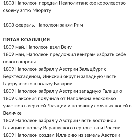
1808 Наполеон передал Неаполитанское королевство
своему зятю Мюрату
1808 февраль, Наполеон занял Рим
ПЯТАЯ КОАЛИЦИЯ
1809 май, Наполеон взял Вену
1809 май, Наполеон предложил венграм избрать себе
нового короля
1809 Наполеон забрал у Австрии Зальцбург с
Берхтесгаденом, Иннский округ и западную часть
Гаузрукского в пользу Баварии
1809 Наполеон забрал у Австрии западную Галицию
1809 Саксония получила от Наполеона несколько
участков в верхней Лузации и половину соляных копей в
Величке
1809 Наполеон забрал у Австрии часть восточной
Галиции в пользу Варашвского герцогства и России
1809 Наполеон создал Иллирию из земель Австрии