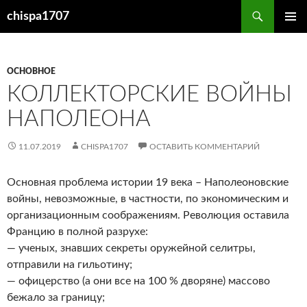
Перейти
Поиск
chispa1707
к
ОСНОВ
содержимому
МЕНЮ
ОСНОВНОЕ
КОЛЛЕКТОРСКИЕ ВОЙНЫ
НАПОЛЕОНА
11.07.2019
CHISPA1707
ОСТАВИТЬ КОММЕНТАРИЙ
Основная проблема истории 19 века – Наполеоновские
войны, невозможные, в частности, по экономическим и
организационным соображениям. Революция оставила
Францию в полной разрухе:
— ученых, знавших секреты оружейной селитры,
отправили на гильотину;
— офицерство (а они все на 100 % дворяне) массово
бежало за границу;