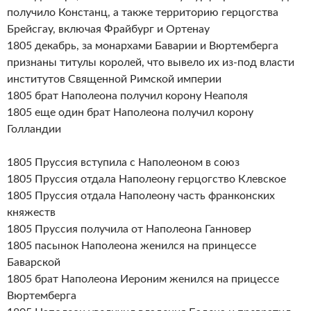
получило Констанц, а также территорию герцогства
Брейсгау, включая Фрайбург и Ортенау
1805 декабрь, за монархами Баварии и Вюртемберга
признаны титулы королей, что вывело их из-под власти
институтов Священной Римской империи
1805 брат Наполеона получил корону Неаполя
1805 еще один брат Наполеона получил корону
Голландии
1805 Пруссия вступила с Наполеоном в союз
1805 Пруссия отдала Наполеону герцогство Клевское
1805 Пруссия отдала Наполеону часть франконских
княжеств
1805 Пруссия получила от Наполеона Ганновер
1805 пасынок Наполеона женился на принцессе
Баварской
1805 брат Наполеона Иероним женился на прицессе
Вюртемберга