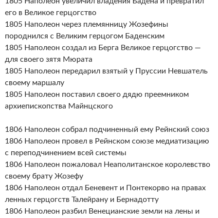
1805 Наполеон увеличил владения Бадена и превратил
его в Великое герцогство
1805 Наполеон через племянницу Жозефины
породнился с Великим герцогом Баденским
1805 Наполеон создал из Берга Великое герцогство —
для своего зятя Мюрата
1805 Наполеон передарил взятый у Пруссии Невшатель
своему маршалу
1805 Наполеон поставил своего дядю преемником
архиепископства Майнцского
1806 Наполеон собрал подчиненный ему Рейнский союз
1806 Наполеон провел в Рейнском союзе медиатизацию
с переподчинением всей системы
1806 Наполеон пожаловал Неаполитанское королевство
своему брату Жозефу
1806 Наполеон отдал Беневент и Понтекорво на правах
ленных герцогств Талейрану и Бернадотту
1806 Наполеон разбил Венецианские земли на лены и