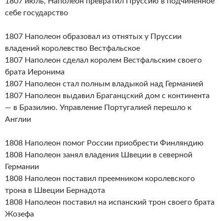
1807 июль, Наполеон превратил Пруссию в подчиненное
себе государство
1807 Наполеон образовал из отнятых у Пруссии
владений королевство Вестфальское
1807 Наполеон сделал королем Вестфальским своего
брата Иеронима
1807 Наполеон стал полным владыкой над Германией
1807 Наполеон выдавил Браганцский дом с континента
— в Бразилию. Управление Португалией перешло к
Англии
1808 Наполеон помог России приобрести Финляндию
1808 Наполеон занял владения Швеции в северной
Германии
1808 Наполеон поставил преемником королевского
трона в Швеции Бернадота
1808 Наполеон поставил на испанский трон своего брата
Жозефа