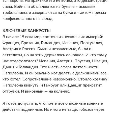
вся Европа. На практике это не война; это демонстрация
силы. Войны и объявляются на бумаге – исковым
требованием, и завершаются на бумаге – актом приема
конфискованного на склад.
КЛЮЧЕВЫЕ БАНКРОТЫ
В начале 19 века мир состоял из нескольких империй:
Франция, Британия, Голландия, Испания, Португалия,
Австрия и Россия. Были и независимые, были и
саттелиты, но на этих держалось основное. И кто там у
нас отдефолтился? Испания, Австрия, Пруссия, Швеция,
Дания и Голландия. Это и есть сфера деятельности
Наполеона. И он реально мог делать с должниками все,
что хотел. Сопротивление невозможно. Стоило хозяину
Наполеона кивнуть, и Гамбург или Данциг прекратит
отгрузки. И виновный — на коленях.
Я готов допустить, что почти все описанные военные
действия подлинные. Но никто не тащил обозов через