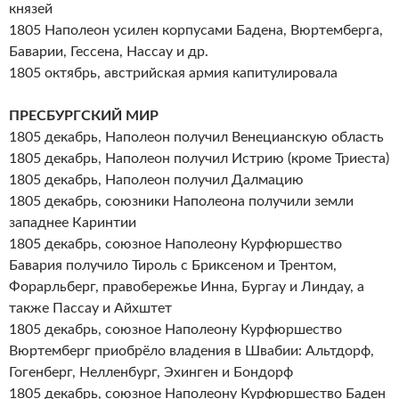
князей
1805 Наполеон усилен корпусами Бадена, Вюртемберга,
Баварии, Гессена, Нассау и др.
1805 октябрь, австрийская армия капитулировала
ПРЕСБУРГСКИЙ МИР
1805 декабрь, Наполеон получил Венецианскую область
1805 декабрь, Наполеон получил Истрию (кроме Триеста)
1805 декабрь, Наполеон получил Далмацию
1805 декабрь, союзники Наполеона получили земли
западнее Каринтии
1805 декабрь, союзное Наполеону Курфюршество
Бавария получило Тироль с Бриксеном и Трентом,
Форарльберг, правобережье Инна, Бургау и Линдау, а
также Пассау и Айхштет
1805 декабрь, союзное Наполеону Курфюршество
Вюртемберг приобрёло владения в Швабии: Альтдорф,
Гогенберг, Нелленбург, Эхинген и Бондорф
1805 декабрь, союзное Наполеону Курфюршество Баден