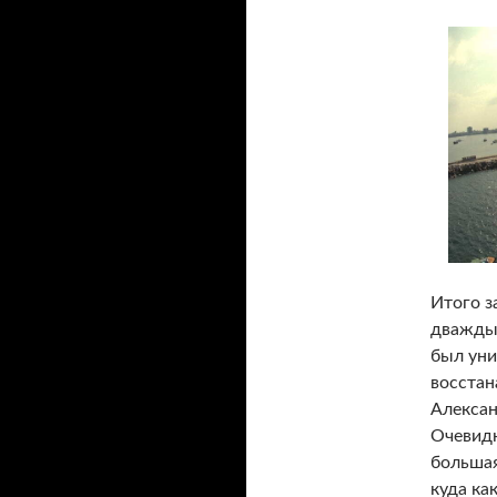
Итого з
дважды 
был уни
восстана
Алексан
Очевидн
большая
куда ка