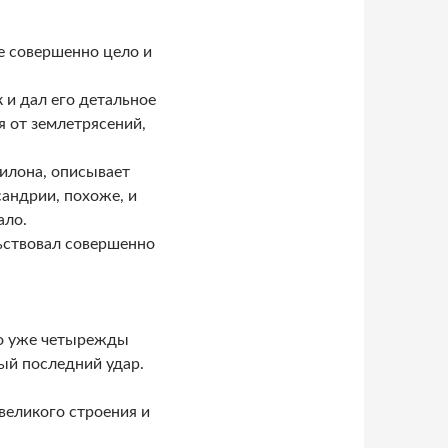
е совершенно цело и
 и дал его детальное
я от землетрясений,
илона, описывает
андрии, похоже, и
ало.
ьствовал совершенно
ло уже четырежды
й последний удар.
великого строения и