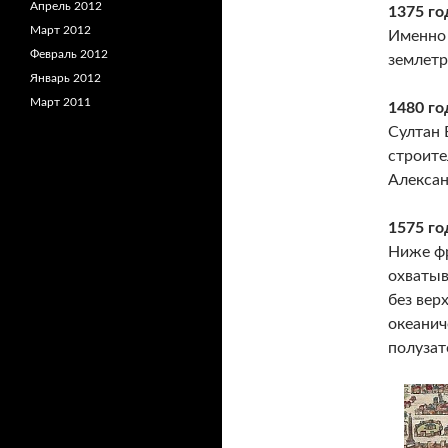
Апрель 2012
1375 го
Март 2012
Именно 
Февраль 2012
землетр
Январь 2012
Март 2011
1480 г
Султан 
строите
Алексан
1575 г
Ниже фр
охватыв
без вер
океанич
полузат