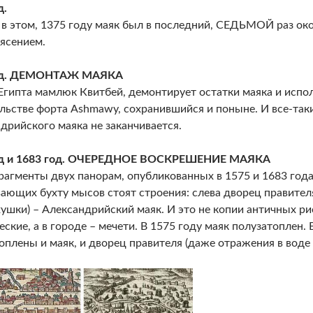
д.
в этом, 1375 году маяк был в последний, СЕДЬМОЙ раз ок
ясением.
од. ДЕМОНТАЖ МАЯКА
Египта мамлюк Квитбей, демонтирует остатки маяка и испол
льстве форта Ashmawy, сохранившийся и поныне. И все-таки
дрийского маяка не заканчивается.
од и 1683 год. ОЧЕРЕДНОЕ ВОСКРЕШЕНИЕ МАЯКА
агменты двух панорам, опубликованных в 1575 и 1683 года
ающих бухту мысов стоят строения: слева дворец правителя,
хушки) – Александрийский маяк. И это не копии античных ри
еские, а в городе – мечети. В 1575 году маяк полузатоплен. 
оплены и маяк, и дворец правителя (даже отражения в воде