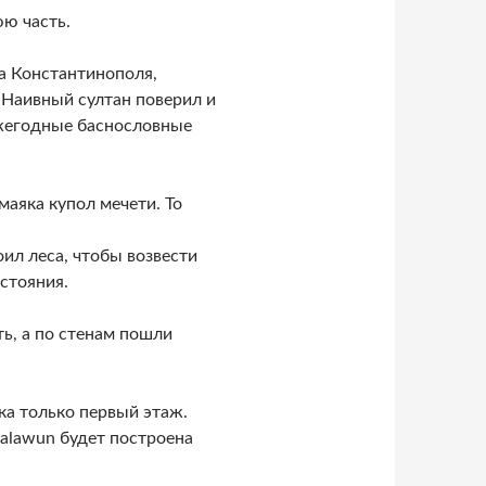
ю часть.
а Константинополя,
 Наивный султан поверил и
жегодные баснословные
маяка купол мечети. То
ил леса, чтобы возвести
стояния.
ь, а по стенам пошли
ка только первый этаж.
Qalawun будет построена