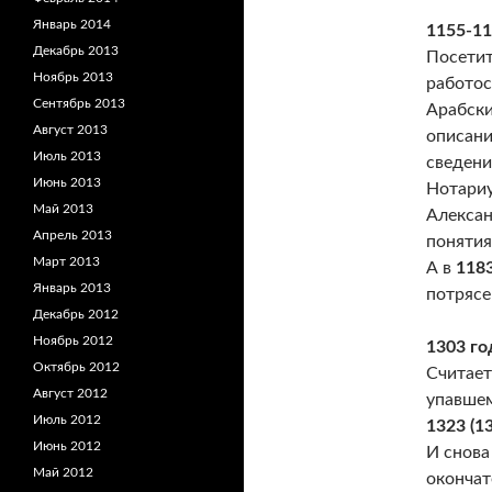
Январь 2014
1155-1
Декабрь 2013
Посетит
Ноябрь 2013
работос
Сентябрь 2013
Арабски
Август 2013
описани
Июль 2013
сведени
Июнь 2013
Нотариу
Май 2013
Алексан
Апрель 2013
понятия
Март 2013
А в
118
Январь 2013
потрясе
Декабрь 2012
Ноябрь 2012
1303 го
Октябрь 2012
Считает
Август 2012
упавшем
Июль 2012
1323 (1
Июнь 2012
И снова
Май 2012
окончат