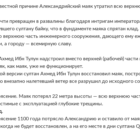
вестной причине Александрийский маяк утратил всю верхню
чти превращен в развалины благодаря интригам император
вшего султану байку, что в фундаменте маяка спрятан клад.
ю верхнюю часть инженерного сооружения, дающего ему е
, а городу — всемирную славу.
.
Ахмед Ибн Тулун надстроил вместо верхней (рабочей) части 
аяк, как маяк, уже не функционирует.
ой версии султан Ахмед Ибн Тулун восстановил маяк, постро
но внезапно налетевший ветер все разрушил до исходного со
.
ясение. Маяк потерял 22 метра высоты — всю верхнюю част
стимые с эксплуатацией глубокие трещины.
д
.
ясение 1100 года потрясло Александрию и оставило от мая
когда не будет восстановлен, а на его месте в дни султана 