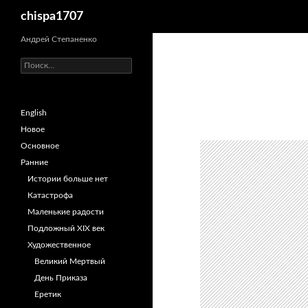
Поиск
chispa1707
Перейти
Андрей Степаненко
к
Найти:
содержимому
English
Новое
Основное
Ранние
Истории больше нет
Катастрофа
Маленькие радости
Подложный XIX век
Художественное
Великий Мертвый
День Приказа
Еретик