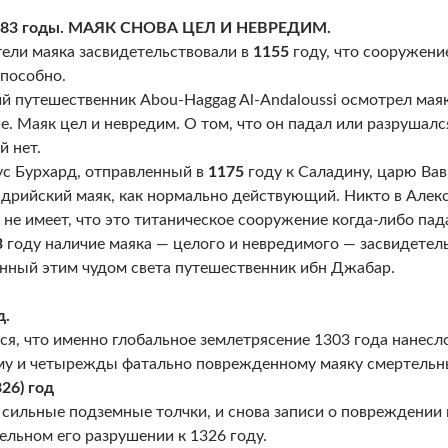
183 годы. МАЯК СНОВА ЦЕЛ И НЕВРЕДИМ.
ели маяка засвидетельствовали в
1155
году, что сооружени
пособно.
й путешественник Abou-Haggag Al-Andaloussi осмотрел маяк
е. Маяк цел и невредим. О том, что он падал или разрушалс
й нет.
с Бурхард, отправленный в
1175
году к Саладину, царю Вав
дрийский маяк, как нормально действующий. Никто в Алекс
 не имеет, что это титаническое сооружение когда-либо пад
3
году наличие маяка — целого и невредимого — засвидетел
нный этим чудом света путешественник ибн Джабар.
д.
ся, что именно глобальное землетрясение 1303 года нанес
у и четырежды фатально поврежденному маяку смертельны
326) год
 сильные подземные толчки, и снова записи о повреждении 
ельном его разрушении к 1326 году.