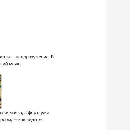
arus» – недоразумение. В
кий маяк.
тки маяка, а форт, уже
рсом, — как видите,