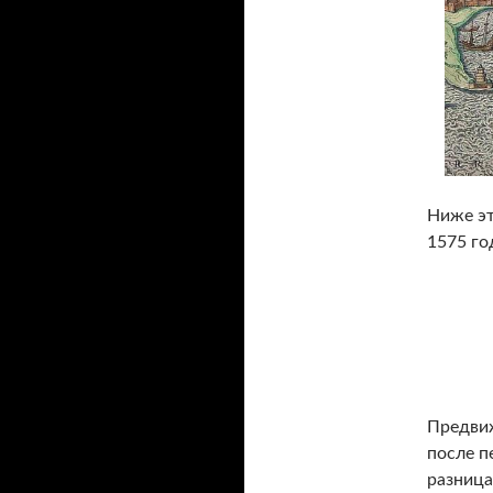
Ниже эт
1575 го
Предвиж
после п
разница