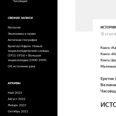
Часовщик
СВЕЖИЕ ЗАПИСИ
Геология
ИСТОРИИ
Экономика и право
27.03.2
Античная география
Брокгауз-Ефрон. Новый
Книга «К
энциклопедический словарь
Книга «И
(1911-1916) + Большая
энциклопедия (1900-1909)
Книга (ф
Об источнике рака
Маленьки
Еретик 
АРХИВЫ
Великий
Часовщи
Май 2023
Август 2022
ИСТ
Январь 2022
Октябрь 2021