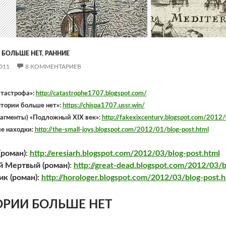
 БОЛЬШЕ НЕТ
,
РАННИЕ
011
8 КОММЕНТАРИЕВ
атастрофа»:
http://catastrophe1707.blogspot.com/
стории больше нет»:
https://chispa1707.ussr.win/
рагменты) «Подложный XIX век»:
http://fakexixcentury.blogspot.com/2012/
е находки:
http://the-small-joys.blogspot.com/2012/01/blog-post.html
(роман)
:
http://eresiarh.blogspot.com/2012/03/blog-post.html
 Мертвый (роман)
:
http://great-dead.blogspot.com/2012/03/b
к (роман):
http://horologer.blogspot.com/2012/03/blog-post.h
ОРИИ БОЛЬШЕ НЕТ