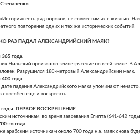
 Степаненко
 «История» есть ряд пороков, не совместимых с жизнью. На
атного повторения одних и тех же исторических событий.
КО РАЗ ПАДАЛ АЛЕКСАНДРИЙСКИЙ МАЯК?
 365 года
.
ник Нильский произошло землетрясение по всей земле. В А
еловек. Разрушился 180-метровый Александрийский маяк.
 400 года
.
 дате падения Александрийского маяка упоминают нечасто, 
к способен еще и воскресать.
 годы
.
ПЕРВОЕ ВОСКРЕШЕНИЕ
ским источникам, во время завоевания Египта (641-642 годы
00-го года
.
же арабским источникам около 700 года н.э. маяк снова буд