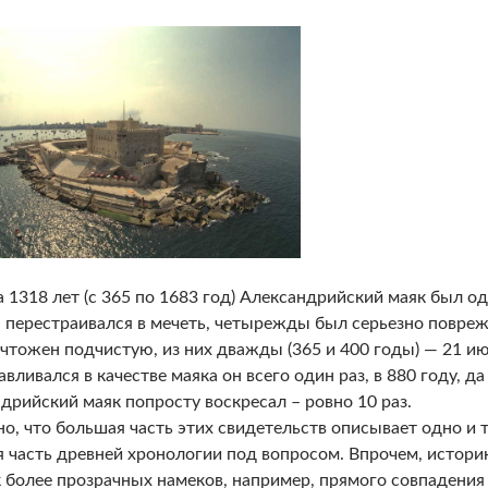
а 1318 лет (с 365 по 1683 год) Александрийский маяк был о
перестраивался в мечеть, четырежды был серьезно повре
чтожен подчистую, из них дважды (365 и 400 годы) — 21 ию
вливался в качестве маяка он всего один раз, в 880 году, да
дрийский маяк попросту воскресал – ровно 10 раз.
о, что большая часть этих свидетельств описывает одно и т
 часть древней хронологии под вопросом. Впрочем, истори
к более прозрачных намеков, например, прямого совпадения 